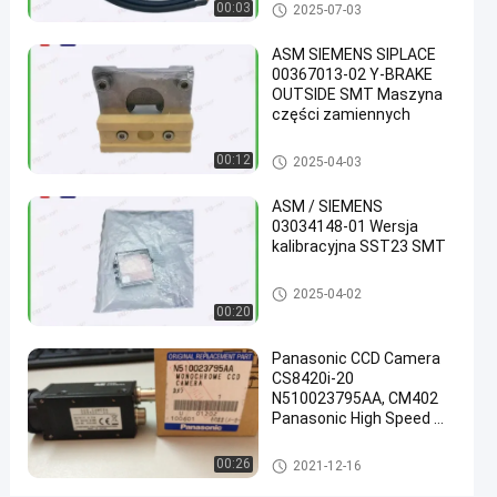
Części do montażu powierzch
00:03
2025-07-03
9965
niowego
000
ASM SIEMENS SIPLACE
00367013-02 Y-BRAKE
00788
OUTSIDE SMT Maszyna
części zamiennych
porozmawia
2021-
69
Części do montażu
teraz
Części do montażu powierzch
00:12
powierzchniowego
2025-04-03
12-04
poglądy
niowego
Podział
ASM / SIEMENS
#
03034148-01 Wersja
czujnik
kalibracyjna SST23 SMT
ciśnienia
Części do montażu powierzch
2025-04-02
smt
niowego
00:20
#
elementy do
Panasonic CCD Camera
montażu
CS8420i-20
powierzchniowego
N510023795AA, CM402
#
Panasonic High Speed ​​
Camera
profiler
Części do montażu powierzch
00:26
termiczny
2021-12-16
niowego
Kic