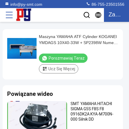
info@py-smt.com
86-755-23501556
Zacytować
Maszyna YAMAHA ATF Cylinder KOGANEI
Maszyna
YMDAGS 10X40-33W + SP2398W Numer
YAMAHA
części 9965 000 00788
ATF
Porozmawiaj Teraz
Cylinder
Ucz Się Więcej
KOGANEI
YMDAGS
10X40-
Powiązane wideo
33W
+
SMT YAMAHA HITACHI
SIGMA G5S F8S F8
SP2398W
0916DK2A KYA-M700N-
Numer
000 Silnik DD
części