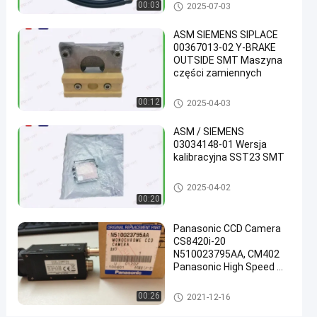
Części do montażu powierzch
00:03
2025-07-03
do
niowego
umieszczania
ASM SIEMENS SIPLACE
00367013-02 Y-BRAKE
YAMAHA
OUTSIDE SMT Maszyna
YG
części zamiennych
i
Części do montażu powierzch
00:12
2025-04-03
YS
niowego
SMT
ASM / SIEMENS
03034148-01 Wersja
porozmawia
kalibracyjna SST23 SMT
2021-
69
Części do montażu
teraz
powierzchniowego
12-04
poglądy
Części do montażu powierzch
2025-04-02
Podział
niowego
00:20
#
Panasonic CCD Camera
czujnik
CS8420i-20
ciśnienia
N510023795AA, CM402
Panasonic High Speed ​​
smt
Camera
#
Części do montażu powierzch
00:26
elementy do
2021-12-16
niowego
montażu