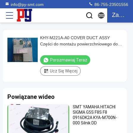
info@py-smt.com
86-755-23501556
Zacytować
KHY-M221A-A0 COVER DUCT ASSY
KHY-
Części do montażu powierzchniowego do
M221A-
urządzeń do umieszczania YAMAHA YG i
A0
YS SMT
Porozmawiaj Teraz
COVER
Ucz Się Więcej
DUCT
ASSY
Części
Powiązane wideo
do
montażu
SMT YAMAHA HITACHI
SIGMA G5S F8S F8
powierzchniowego
0916DK2A KYA-M700N-
do
000 Silnik DD
urządzeń