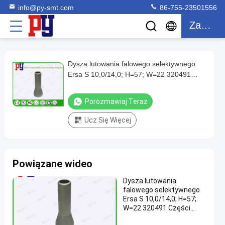
info@py-smt.com
86-755-23501556
Zacytować
Dysza lutowania falowego selektywnego
Dysza
Ersa S 10,0/14,0; H=57; W=22 320491
lutowania
Części zamienne SMT
falowego
Porozmawiaj Teraz
selektywnego
Ucz Się Więcej
Ersa
S
10,0/14,0;
Powiązane wideo
H=57;
W=22
Dysza lutowania
falowego selektywnego
320491
Ersa S 10,0/14,0; H=57;
Części
W=22 320491 Części
zamienne SMT
zamienne