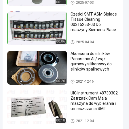
Części zamienne SMT
00:11
2025-07-03
SMT
porozmawiaj
Części SMT ASM Siplace
Części
Tissue Cleaning
2025-
47
teraz
zamienne
00315253-03 Do
07-03
poglądy
SMT
Podział
maszyny Siemens Place
#
Części zamienne SMT
00:06
2025-04-04
części
Akcesoria do silników
zamienne
Panasonic AI / wąż
do
gumowy silikonowy do
urządzeń
silników spalinowych
#
części
Części zamienne SMT
00:26
2021-12-16
zamienne
UIC Instrument 48730302
do
Zatrzask Cam Mała
maszyn
maszyna do wybierania i
#
umieszczania SMT
części
smt
Części zamienne SMT
00:18
2021-12-04
J