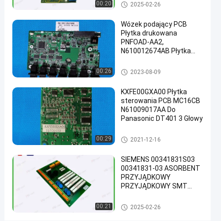
Płytka SMT PCB
00:20
2025-02-26
Płytka
2021-
336
teraz
SMT
12-16
poglądy
PCB
Podział
Wózek podający PCB
Płytka drukowana
#
PNFOAD-AA2,
N610012674AB Płytka
uniwersalna
PCB Panasonic
płytka
Płytka SMT PCB
00:26
2023-08-09
drukowana
#
KXFE00GXA00 Płytka
ledowa
sterowania PCB MC16CB
płytka
N61009017AA Do
Panasonic DT401 3 Głowy
drukowana
#
Płytka SMT PCB
00:29
2021-12-16
Płytki
drukowane
SIEMENS 00341831S03
HDI
00341831-03 ASORBENT
N
PRZYJĄDKOWY
PRZYJĄDKOWY SMT
6
Części maszyny
1
Płytka SMT PCB
0
00:21
2025-02-26
1