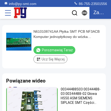
info@py-smt.com
86-755-23501556
Zacytować
N610108741AA Płytka SMT PCB NF3ACB
N610108741AA
Komputer jednopłytkowy do wózka
Płytka
podajnika CM602
SMT
Porozmawiaj Teraz
PCB
Ucz Się Więcej
NF3ACB
Komputer
jednopłytkowy
Powiązane wideo
do
wózka
00344488S03 00344488-
03 00344488-02 Głowa
podajnika
HS50 ASM SIEMENS
CM602
SIPLACE SMT Części
maszynowe
porozmawiaj