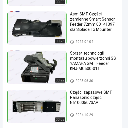
00:33
do
maszyny
Asm SMT Części
zamienne Smart Sensor
SIEMENS
Feeder 72mm 00141397
X.
dla Siplace Tx Mounter
porozmawiaj
Podajnik SMT
00:26
2025-04-04
2021-
136
Podajnik
teraz
SMT
12-04
poglądy
Podział
Sprzęt technologii
montażu powierzchni SS
YAMAHA SMT Feeder
#
KHJ-MC500-011
inteligentny
oryginalny Nowy
podajnik
Podajnik SMT
00:29
2025-06-30
#
podajnik i
Części zapasowe SMT
umieszczanie
Panasonic części
#
N610005073AA
podajnik
Podajnik SMT
fuji nxt
2024-10-29
00:08
W
ó