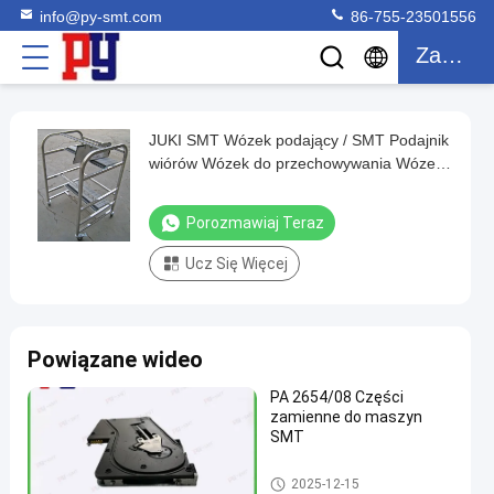
info@py-smt.com
86-755-23501556
Zacytować
JUKI SMT Wózek podający / SMT Podajnik
JUKI
wiórów Wózek do przechowywania Wózek
SMT
do maszyny SIEMENS X.
Wózek
Porozmawiaj Teraz
podający
Ucz Się Więcej
/
SMT
Podajnik
Powiązane wideo
wiórów
Wózek
PA 2654/08 Części
zamienne do maszyn
do
SMT
przechowywania
Podajnik SMT
Wózek
2025-12-15