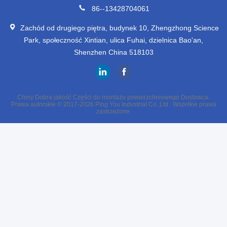
86--13428704061
Zachód od drugiego piętra, budynek 10, Zhengzhong Science
Park, społeczność Xintian, ulica Fuhai, dzielnica Bao'an,
Shenzhen China 518103
Chiny Dobra jakość Części do montażu powierzchniowego Dostawca.
Prawa autorskie © 2017-2026 Ping You Industrial Co.,Ltd . Wszelkie prawa
zastrzeżone.