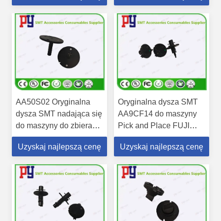
FUJI NXT H08M
H08MQ, na magazynie
szybka dostawa
AA50S02 Oryginalna
Oryginalna dysza SMT
dysza SMT nadająca się
AA9CF14 do maszyny
do maszyny do zbierania
Pick and Place FUJI
i umieszczania na
NXT H08M H08MQ
Uzyskaj najlepszą cenę
Uzyskaj najlepszą cenę
magazynie FUJI NXT
H08M H08MQ