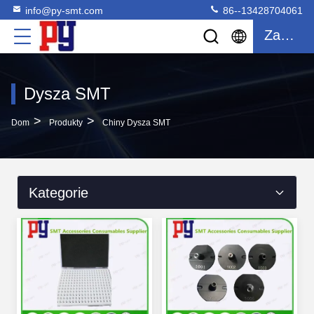
info@py-smt.com
86--13428704061
Zacytować
Dysza SMT
>
>
Dom
Produkty
Chiny Dysza SMT
Kategorie