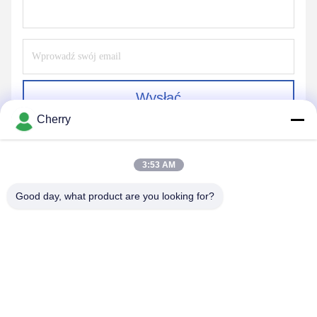
Wysłać
Cherry
3:53 AM
Good day, what product are you looking for?
PING YOU INDUSTRIAL CO.,LTD
info@py-smt.com
86--13428704061