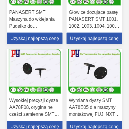
PANASERT SMT
Głowice dozujące pastę
Maszyna do wklejania
PANASERT SMT 1001,
Pudełko do
1002, 1003, 1004, 1005 -
przechowywania
Wysokiej jakości,
Uzyskaj najlepszą cenę
Uzyskaj najlepszą cenę
końcówek CM402
odporne na zużycie
CM602 NPM Specjalne
akcesoria SMT dostępne
pudełko do
w magazynie.
umieszczania końcówek
Mocne akcesoria SMT
Wysokiej precyzji dysze
Wymiana dyszy SMT
AA78F08, oryginalne
AA78E05 dla maszyny
części zamienne SMT
montażowej FUJI NXT
dla maszyny do
serii
Uzyskaj najlepszą cenę
Uzyskaj najlepszą cenę
zbierania i umieszczania