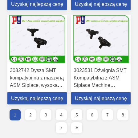
Uzyskaj najlepszą cenę
Uzyskaj najlepszą cenę
3082742 Dysza SMT
3023531 Dźwignia SMT
kompatybilna z maszyną
Kompatybilna z ASM
ASM Siplace, wysoka
Siplace Machine
odporność na zużycie
Wysoko odporna na
Uzyskaj najlepszą cenę
Uzyskaj najlepszą cenę
zużycie
1
2
3
4
5
6
7
8