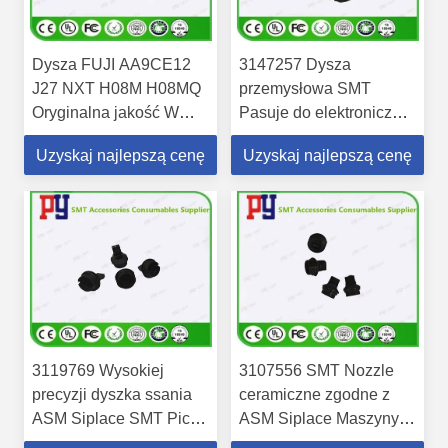
Dysza FUJI AA9CE12
3147257 Dysza
J27 NXT H08M H08MQ
przemysłowa SMT
Oryginalna jakość W
Pasuje do elektronicznej
magazynie Szybka
maszyny produkcyjnej
Uzyskaj najlepszą cenę
Uzyskaj najlepszą cenę
dostawa
ASM Siplace
3119769 Wysokiej
3107556 SMT Nozzle
precyzji dyszka ssania
ceramiczne zgodne z
ASM Siplace SMT Pick
ASM Siplace Maszyny
and Place Dyszka
części zamienne