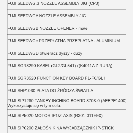
FUJI SEEDWG.3 NOZZLE ASSEMBLY JIG (CP3)
FUJI SEEDWGA NOZZLE ASSEMBLY JIG
FUJI SEEDWGB NOZZLE OPENER - małe
FUJI SEEDWGc PRZEPŁATNA PRZEPŁATNA - ALUMINIUM
FUJI SEEDWGD otwieracz dyszy - duży
FUJI SGR3290 KABEL (GL2/GL541) ((K4011A Z RURĄ)
FUJI SGR3520 FUNCTION KEY BOARD F1-F6/GL II
FUJI SHP1060 PŁATA DO ŹRÓDZA ŚWIATLA
FUJI SIP1260 TANKEY INCHING BOARD 8703-0 (AEEPE1400)
Wykorzystuje się w tym celu:
FUJI SIP5020 MOTOR IP1/Z-AXIS (R301-011EE0)
FUJI SIP6200 ZAŁOŚNIK NA WYJADZĄCZNIK IP-STICK