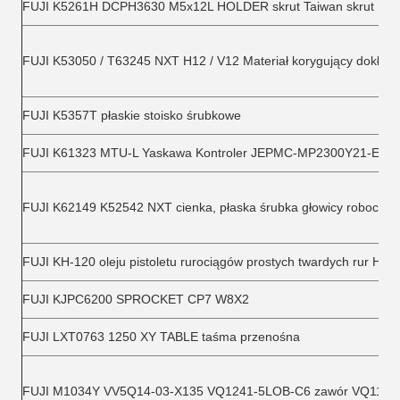
FUJI K5261H DCPH3630 M5x12L HOLDER skrut Taiwan skrut
FUJI K53050 / T63245 NXT H12 / V12 Materiał korygujący dokła
FUJI K5357T płaskie stoisko śrubkowe
FUJI K61323 MTU-L Yaskawa Kontroler JEPMC-MP2300Y21-E
FUJI K62149 K52542 NXT cienka, płaska śrubka głowicy robocze
FUJI KH-120 oleju pistoletu rurociągów prostych twardych rur HSP
FUJI KJPC6200 SPROCKET CP7 W8X2
FUJI LXT0763 1250 XY TABLE taśma przenośna
FUJI M1034Y VV5Q14-03-X135 VQ1241-5LOB-C6 zawór VQ1141