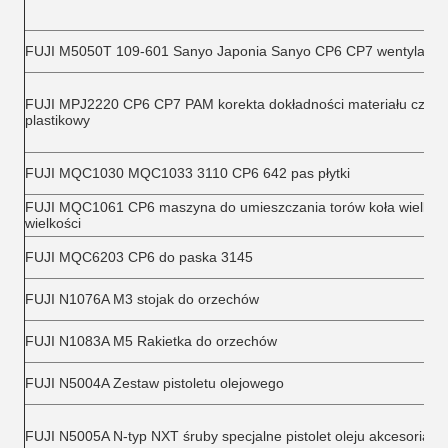
FUJI M5050T 109-601 Sanyo Japonia Sanyo CP6 CP7 wentylator
FUJI MPJ2220 CP6 CP7 PAM korekta dokładności materiału czarn
plastikowy
FUJI MQC1030 MQC1033 3110 CP6 642 pas płytki
FUJI MQC1061 CP6 maszyna do umieszczania torów koła wielkośc
wielkości
FUJI MQC6203 CP6 do paska 3145
FUJI N1076A M3 stojak do orzechów
FUJI N1083A M5 Rakietka do orzechów
FUJI N5004A Zestaw pistoletu olejowego
FUJI N5005A N-typ NXT śruby specjalne pistolet oleju akcesoria gl