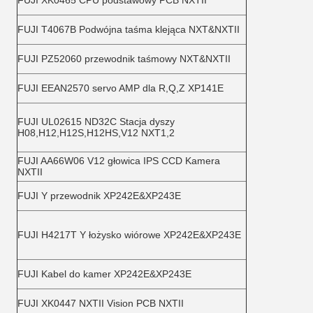
FUJI XK0465 CPU podstawowy PCB NXTII
FUJI T4067B Podwójna taśma klejąca NXT&NXTII
FUJI PZ52060 przewodnik taśmowy NXT&NXTII
FUJI EEAN2570 servo AMP dla R,Q,Z XP141E
FUJI UL02615 ND32C Stacja dyszy
H08,H12,H12S,H12HS,V12 NXT1,2
FUJI AA66W06 V12 głowica IPS CCD Kamera
NXTII
FUJI Y przewodnik XP242E&XP243E
FUJI H4217T Y łożysko wiórowe XP242E&XP243E
FUJI Kabel do kamer XP242E&XP243E
FUJI XK0447 NXTII Vision PCB NXTII