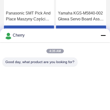
Panasonic SMT Pick And
Yamaha KGS-M5840-002
Place Maszyny Części
Głowa Servo Board Assy
Motor N510056785AA
Używany do YG100
DU13H713S-02
YG100R MG-1R
Uzyskaj najlepszą cenę
Uzyskaj najlepszą cenę
Cherry
4:35 AM
Good day, what product are you looking for?
PING YOU INDUSTRIAL CO.,LTD
info@py-smt.com
86-755-23501556
Zachód od drugiego piętra, budynek 10, Zhengzhong Science