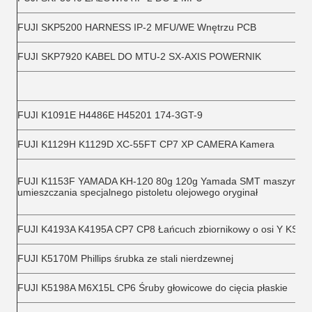
FUJI SKP5200 HARNESS IP-2 MFU/WE Wnętrzu PCB
FUJI SKP7920 KABEL DO MTU-2 SX-AXIS POWERNIK
FUJI K1091E H4486E H45201 174-3GT-9
FUJI K1129H K1129D XC-55FT CP7 XP CAMERA Kamera
FUJI K1153F YAMADA KH-120 80g 120g Yamada SMT maszyna d
umieszczania specjalnego pistoletu olejowego oryginał
FUJI K4193A K4195A CP7 CP8 Łańcuch zbiornikowy o osi Y KSH-
FUJI K5170M Phillips śrubka ze stali nierdzewnej
FUJI K5198A M6X15L CP6 Śruby głowicowe do cięcia płaskie