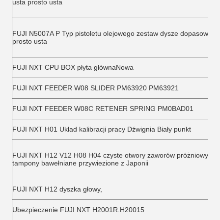
usta prosto usta
FUJI N5007A P Typ pistoletu olejowego zestaw dysze dopasowane
prosto usta
FUJI NXT CPU BOX płyta głównaNowa
FUJI NXT FEEDER W08 SLIDER PM63920 PM63921
FUJI NXT FEEDER W08C RETENER SPRING PM0BAD01
FUJI NXT H01 Układ kalibracji pracy Dźwignia Biały punkt
FUJI NXT H12 V12 H08 H04 czyste otwory zaworów próżniowych s
tampony bawełniane przywiezione z Japonii
FUJI NXT H12 dyszka głowy,
Ubezpieczenie FUJI NXT H2001R.H20015