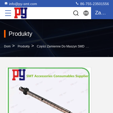
info@py-smt.com
86-755-23501556
Zacytować
Produkty
>
>
>
Dom
Produkty
Części Zamienne Do Maszyn SMD
FUJI NXT Częś