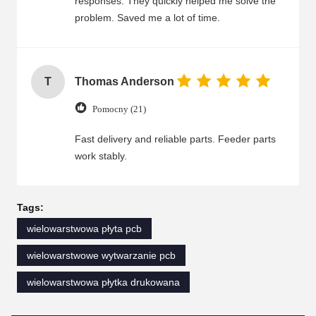
responses. They quickly helped me solve the
problem. Saved me a lot of time.
T
Thomas Anderson
Pomocny (21)
Fast delivery and reliable parts. Feeder parts
work stably.
Tags:
wielowarstwowa płyta pcb
wielowarstwowe wytwarzanie pcb
wielowarstwowa płytka drukowana