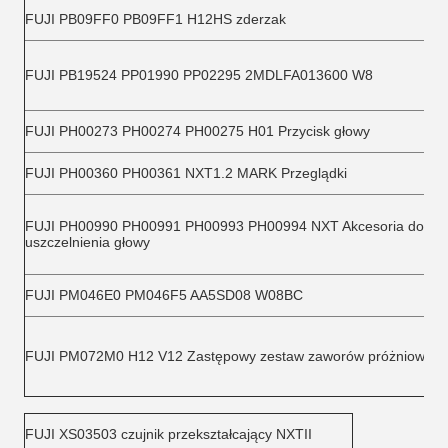
FUJI PB09FF0 PB09FF1 H12HS zderzak
FUJI PB19524 PP01990 PP02295 2MDLFA013600 W8
FUJI PH00273 PH00274 PH00275 H01 Przycisk głowy
FUJI PH00360 PH00361 NXT1.2 MARK Przeglądki
FUJI PH00990 PH00991 PH00993 PH00994 NXT Akcesoria do mo
uszczelnienia głowy
FUJI PM046E0 PM046F5 AA5SD08 W08BC
FUJI PM072M0 H12 V12 Zastępowy zestaw zaworów próżniowych
FUJI XS03503 czujnik przekształcający NXTII