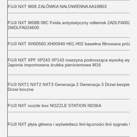
FUJI NXT W08 ZAŁÓWKA NAŁOWIENNA AA18B03
FUJI NXT W08B 08C Feida antystatyczny odłamek 2ADLFA00240
2MDLFA024600
FUJI NXT XH00560.XH00940 H01.H02 bawełna filtrowana próżni
FUJI NXT XPF XP243 XP143 maszyna podnosząca wysoką wytrzy
Japonia importowana śrubka pierścieniowa M16
FUJI NXT1 NXT2 NXT3 Generacja 2 Generacja 3 Drzwi bezpiecze
Drzwi boczne
FUJI NXT nozzle box NOZZLE STATION ND36A
FUJI NXT płyta główna i wyświetlacz linii łączności linii sygnału lini