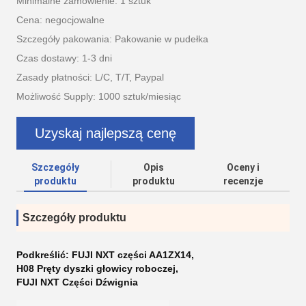
Minimalne zamówienie: 1 sztuk
Cena: negocjowalne
Szczegóły pakowania: Pakowanie w pudełka
Czas dostawy: 1-3 dni
Zasady płatności: L/C, T/T, Paypal
Możliwość Supply: 1000 sztuk/miesiąc
Uzyskaj najlepszą cenę
Szczegóły
Opis
Oceny i
produktu
produktu
recenzje
Szczegóły produktu
Podkreślić:
FUJI NXT części AA1ZX14
,
H08 Pręty dyszki głowicy roboczej
,
FUJI NXT Części Dźwignia