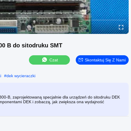
00 B do sitodruku SMT
Czat
Skontaktuj Się Z Nami
i
#
dek wycieraczki
00-B, zaprojektowaną specjalnie dla urządzeń do sitodruku DEK
omponentami DEK i zobaczą, jak zwiększa ona wydajność