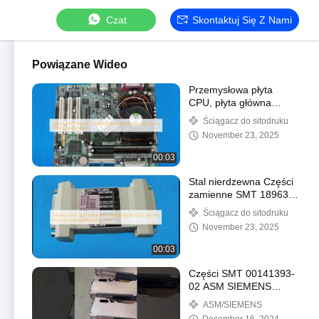
Czat
Skontaktuj Się Z Nami
Powiązane Wideo
Przemysłowa płyta
CPU, płyta główna
G4s300 B do sitodruku
Ściągacz do sitodruku
SMT
November 23, 2025
00:03
Stal nierdzewna Części
zamienne SMT 189634
BOM ASSY SSR FMI
Ściągacz do sitodruku
POD INTERFEJS
November 23, 2025
MASZYNY / DEK
00:03
Części SMT 00141393-
02 ASM SIEMENS
SIPLACE X SERIES
ASM/SIEMENS
24mm X Splice Sensor