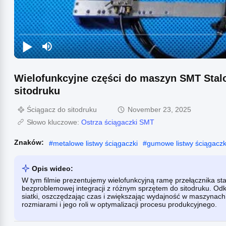
Wielofunkcyjne części do maszyn SMT Stalo
sitodruku
Ściągacz do sitodruku
November 23, 2025
Słowo kluczowe:
Ostrza ściągaczki SMT
Znaków:
#
metalowe listwy ściągaczki
#
gumowe listwy ściągaczk
Opis wideo:
W tym filmie prezentujemy wielofunkcyjną ramę przełącznika st
bezproblemowej integracji z różnym sprzętem do sitodruku. Od
siatki, oszczędzając czas i zwiększając wydajność w maszynach
rozmiarami i jego roli w optymalizacji procesu produkcyjnego.