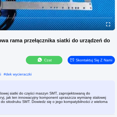
wa rama przełącznika siatki do urządzeń do
Czat
Skontaktuj Się Z Nami
i
#
dek wycieraczki
alowej siatki do części maszyn SMT, zaprojektowaną do
kryj, jak ten innowacyjny komponent upraszcza wymianę stalowej
 do sitodruku SMT. Dowiedz się o jego kompatybilności z wieloma