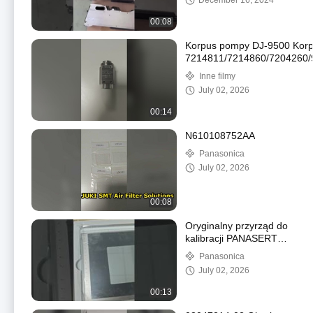
December 16, 2024
00:08
Korpus pompy DJ-9500 Kor
7214811/7214860/7204260/
Inne filmy
July 02, 2026
00:14
N610108752AA
Panasonica
July 02, 2026
00:08
Oryginalny przyrząd do
kalibracji PANASERT
N610108752AA /
Panasonica
szklana płytka PCB –
July 02, 2026
zamienna płyta szklana
CPK OEM dla CM40
00:13