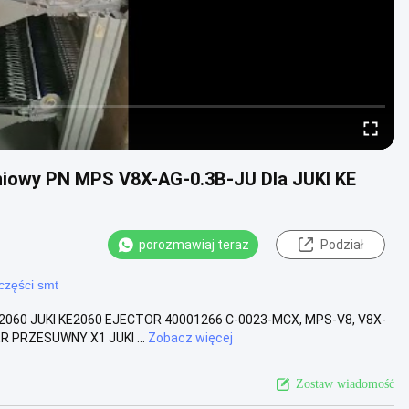
niowy PN MPS V8X-AG-0.3B-JU Dla JUKI KE
porozmawiaj teraz
Podział
części smt
E 2060 JUKI KE2060 EJECTOR 40001266 C-0023-MCX, MPS-V8, V8X-
R PRZESUWNY X1 JUKI ...
Zobacz więcej
Zostaw wiadomość