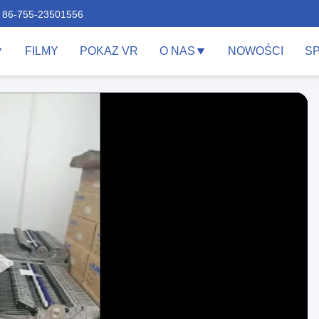
86-755-23501556
FILMY
POKAZ VR
O NAS
NOWOŚCI
S