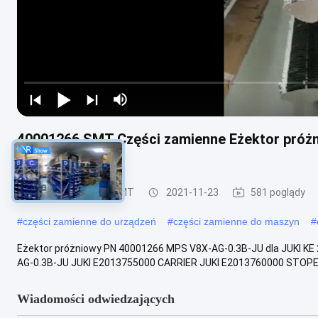
40001266 SMT Części zamienne Eżektor próż
2060
Części zamienne SMT
2021-11-23
581 poglądy
#
części zamienne do urządzeń
#
części zamienne do maszyn
#
Eżektor próżniowy PN 40001266 MPS V8X-AG-0.3B-JU dla JUKI K
AG-0.3B-JU JUKI E2013755000 CARRIER JUKI E2013760000 STOPE
Wiadomości odwiedzających