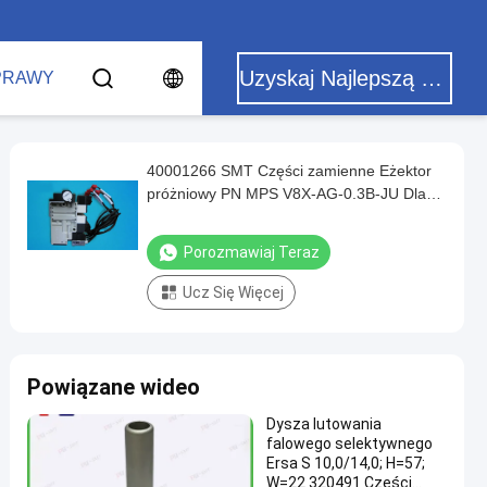
Uzyskaj Najlepszą Cenę
PRAWY
40001266 SMT Części zamienne Eżektor
próżniowy PN MPS V8X-AG-0.3B-JU Dla
JUKI KE 2060
Porozmawiaj Teraz
Ucz Się Więcej
Powiązane wideo
Dysza lutowania
falowego selektywnego
Ersa S 10,0/14,0; H=57;
W=22 320491 Części