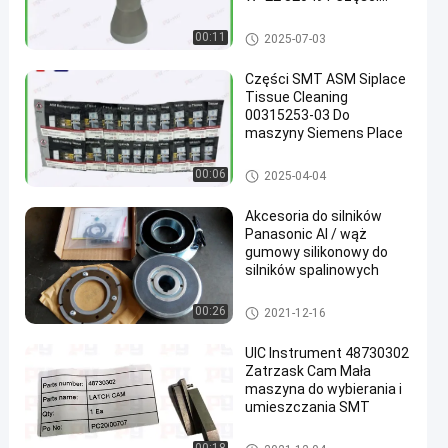
zamienne SMT
Części zamienne SMT
00:11
2025-07-03
Części SMT ASM Siplace
Tissue Cleaning
00315253-03 Do
maszyny Siemens Place
Części zamienne SMT
00:06
2025-04-04
Akcesoria do silników
Panasonic AI / wąż
gumowy silikonowy do
silników spalinowych
Części zamienne SMT
00:26
2021-12-16
UIC Instrument 48730302
Zatrzask Cam Mała
maszyna do wybierania i
umieszczania SMT
Części zamienne SMT