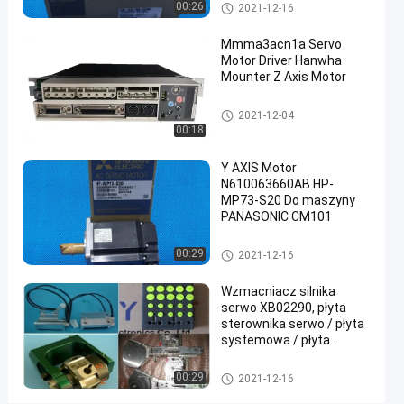
Sterownik silnika serwo
00:26
2021-12-16
porozmawiaj
Sterownik
2021-
140
Mmma3acn1a Servo
teraz
silnika
12-16
poglądy
Motor Driver Hanwha
serwo
Podział
Mounter Z Axis Motor
#
Sterownik silnika serwo
2021-12-04
napęd
00:18
serwo
ac
Y AXIS Motor
#
N610063660AB HP-
MP73-S20 Do maszyny
sterownik
PANASONIC CM101
silnika
panasonic
Sterownik silnika serwo
00:29
2021-12-16
#
przemysłowy
Wzmacniacz silnika
silnik serwo
serwo XB02290, płyta
sterownika serwo / płyta
D
systemowa / płyta
o
procesora SMT
s
Sterownik silnika serwo
00:29
2021-12-16
t
a