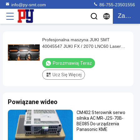
info@py-smt.com
86-755-23501556
Zacytować
Profesjonalna maszyna JUKI SMT
Profesjonalna
40045547 JUKI FX / 2070 LNC60 Laser
maszyna
MNLA
JUKI
Porozmawiaj Teraz
SMT
Ucz Się Więcej
40045547
JUKI
FX
Powiązane wideo
/
2070
CM402 Sterownik serwo
silnika AC MR-J2S-70B-
LNC60
BE085 Do urządzenia
Laser
Panasonic KME
MNLA