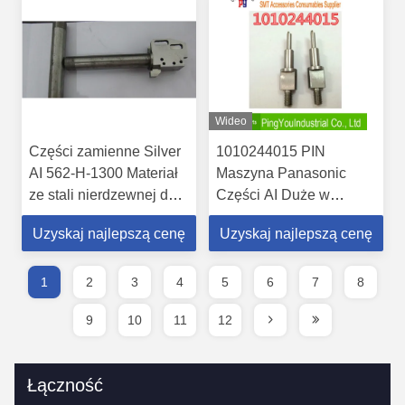
Wideo
Części zamienne Silver
1010244015 PIN
AI 562-H-1300 Materiał
Maszyna Panasonic
ze stali nierdzewnej do
Części AI Duże w
maszyny TDK AI
magazynie
Uzyskaj najlepszą cenę
Uzyskaj najlepszą cenę
1
2
3
4
5
6
7
8
9
10
11
12
Łączność