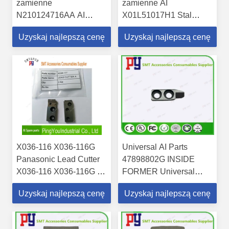
zamienne
zamienne AI
N210124716AA AI
X01L51017H1 Stal
GUIDE Nowy stan
wolframowa RHS2B
Uzyskaj najlepszą cenę
Uzyskaj najlepszą cenę
Ostrze wewnętrzne
X036-116 X036-116G
Universal AI Parts
Panasonic Lead Cutter
47898802G INSIDE
X036-116 X036-116G AI
FORMER Universal
Części zamienne
Plug-in Machine
Uzyskaj najlepszą cenę
Uzyskaj najlepszą cenę