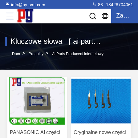
info@py-smt.com
86--13428704061
Zacytować
Kluczowe słowa [ ai parts ] dopasowanie 482 produkty
>
>
Dom
Produkty
Ai Parts Producent Internetowy
PANASONIC AI części
Oryginalne nowe części