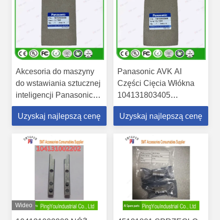
Akcesoria do maszyny
Panasonic AVK AI
do wstawiania sztucznej
Części Cięcia Włókna
inteligencji Panasonic
104131803405
104131803405/104131803505
104131803505
Uzyskaj najlepszą cenę
Uzyskaj najlepszą cenę
Wideo