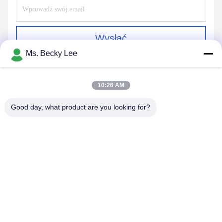
Wysłać
Ms. Becky Lee
10:26 AM
Good day, what product are you looking for?
PING YOU INDUSTRIAL CO.,LTD
info@py-smt.com
86--13428704061
Zachód od drugiego piętra, budynek 10, Zhengzhong Science
Park, społeczność Xintian, ulica Fuhai, dzielnica Bao'an,
Shenzhen China 518103