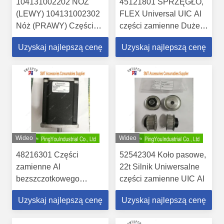
104131002202 NÓŻ
45121801 SPRZĘGŁO,
(LEWY) 104131002302
FLEX Universal UIC AI
Nóż (PRAWY) Części
części zamienne Duże w
maszyn Panasonic AI
magazynie
Uzyskaj najlepszą cenę
Uzyskaj najlepszą cenę
Duże na magazynie
Wideo
Wideo
48216301 Części
52542304 Koło pasowe,
zamienne AI
22t Silnik Uniwersalne
bezszczotkowego
części zamienne UIC AI
enkodera prądu stałego
Uzyskaj najlepszą cenę
Uzyskaj najlepszą cenę
silnika