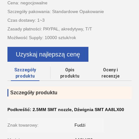
Cena: negocjowalne
Szczegóły pakowania: Standardowe Opakowanie
Czas dostawy: 1~3
Zasady płatności: PAYPAL, akredytywy, T/T
Możliwość Supply: 10000 sztuk/rok
Uzyskaj najlepszą cenę
Szczegóły
Opis
Oceny i
produktu
produktu
recenzje
Szczegóły produktu
Podkreślić:
2.5MM SMT nozzle
,
Dźwignia SMT AA8LX00
Znak towarowy:
Fudżi