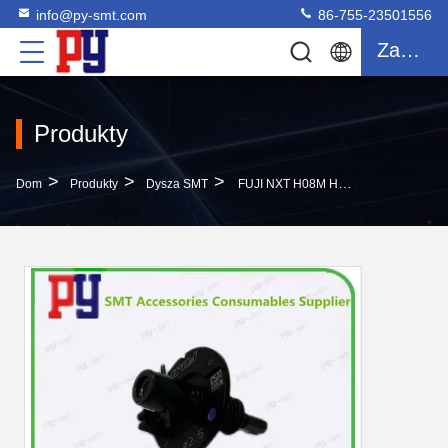
info@py-smt.com
86-755-23501556
Zacytować
Produkty
>
>
>
Dom
Produkty
Dysza SMT
FUJI NXT H08M HEAD 2.5MM SMT Nozzle AA8LX00