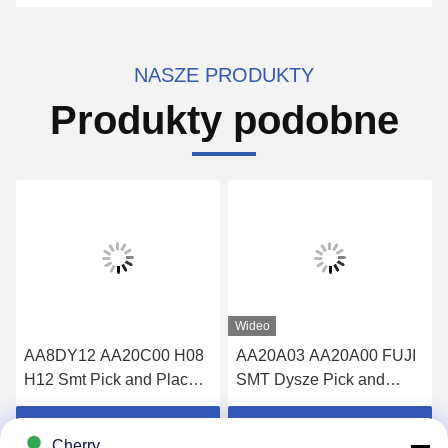
NASZE PRODUKTY
Produkty podobne
Wideo
AA8DY12 AA20C00 H08
AA20A03 AA20A00 FUJI
H12 Smt Pick and Place
SMT Dysze Pick and
Dysze Do Montażu
Place Dysze NXT H12
H08 1.3
Uzyskaj najlepszą cenę
Uzyskaj najlepszą cenę
Cherry