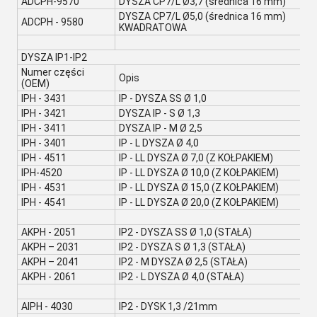
ADCPH-9570
DYSZA CP7/L Ø3,7 (średnica 16 mm)
DYSZA CP7/L Ø5,0 (średnica 16 mm)
ADCPH - 9580
KWADRATOWA
DYSZA IP1-IP2
Numer części
Opis
(OEM)
IPH - 3431
IP - DYSZA SS Ø 1,0
IPH - 3421
DYSZA IP - S Ø 1,3
IPH - 3411
DYSZA IP - M Ø 2,5
IPH - 3401
IP - L DYSZA Ø 4,0
IPH - 4511
IP - LL DYSZA Ø 7,0 (Z KOŁPAKIEM)
IPH-4520
IP - LL DYSZA Ø 10,0 (Z KOŁPAKIEM)
IPH - 4531
IP - LL DYSZA Ø 15,0 (Z KOŁPAKIEM)
IPH - 4541
IP - LL DYSZA Ø 20,0 (Z KOŁPAKIEM)
AKPH - 2051
IP2 - DYSZA SS Ø 1,0 (STAŁA)
AKPH – 2031
IP2 - DYSZA S Ø 1,3 (STAŁA)
AKPH – 2041
IP2 - M DYSZA Ø 2,5 (STAŁA)
AKPH - 2061
IP2 - L DYSZA Ø 4,0 (STAŁA)
AIPH - 4030
IP2 - DYSK 1,3 /21mm