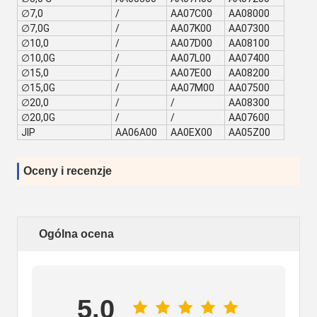
∅7,0
/
AA07C00
AA08000
∅7,0G
/
AA07K00
AA07300
∅10,0
/
AA07D00
AA08100
∅10,0G
/
AA07L00
AA07400
∅15,0
/
AA07E00
AA08200
∅15,0G
/
AA07M00
AA07500
∅20,0
/
/
AA08300
∅20,0G
/
/
AA07600
JIP
AA06A00
AA0EX00
AA05Z00
Oceny i recenzje
Ogólna ocena
5.0