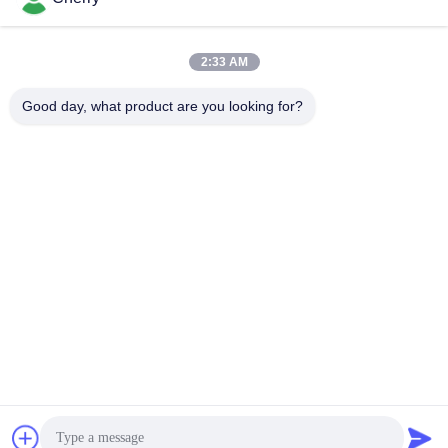
2:33 AM
Good day, what product are you looking for?
PING YOU INDUSTRIAL CO.,LTD
info@py-smt.com
86-755-23501556
Zachód od drugiego piętra, budynek 10, Zhengzhong Science
Park, społeczność Xintian, ulica Fuhai, dzielnica Bao'an,
Shenzhen China 518103
Chiny Dobra jakość Części do montażu powierzchniowego Dostawca.
Prawa autorskie © 2017-2026 Ping You Industrial Co.,Ltd . Wszelkie prawa
zastrzeżone.