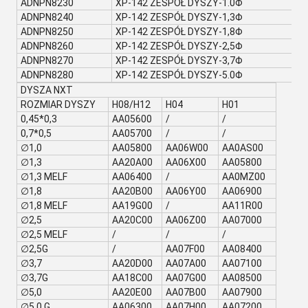
ADNPN8230
XP-142 ZESPÓŁ DYSZY-1.0Φ
ADNPN8240
XP-142 ZESPÓŁ DYSZY-1,3Φ
ADNPN8250
XP-142 ZESPÓŁ DYSZY-1,8Φ
ADNPN8260
XP-142 ZESPÓŁ DYSZY-2,5Φ
ADNPN8270
XP-142 ZESPÓŁ DYSZY-3,7Φ
ADNPN8280
XP-142 ZESPÓŁ DYSZY-5.0Φ
DYSZA NXT
ROZMIAR DYSZY
H08/H12
H04
H01
0,45*0,3
AA05600
/
/
0,7*0,5
AA05700
/
/
∅1,0
AA05800
AA06W00
AA0AS00
∅1,3
AA20A00
AA06X00
AA05800
∅1,3 MELF
AA06400
/
AA0MZ00
∅1,8
AA20B00
AA06Y00
AA06900
∅1,8 MELF
AA19G00
/
AA11R00
∅2,5
AA20C00
AA06Z00
AA07000
∅2,5 MELF
/
/
/
∅2,5G
/
AA07F00
AA08400
∅3,7
AA20D00
AA07A00
AA07100
∅3,7G
AA18C00
AA07G00
AA08500
∅5,0
AA20E00
AA07B00
AA07900
∅5,0 G
AA06300
AA07H00
AA07200