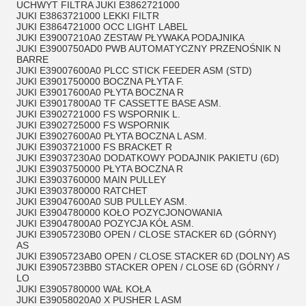
UCHWYT FILTRA JUKI E3862721000
JUKI E3863721000 LEKKI FILTR
JUKI E3864721000 OCC LIGHT LABEL
JUKI E39007210A0 ZESTAW PŁYWAKA PODAJNIKA
JUKI E3900750AD0 PWB AUTOMATYCZNY PRZENOŚNIK N
BARRE
JUKI E39007600A0 PLCC STICK FEEDER ASM (STD)
JUKI E3901750000 BOCZNA PŁYTA F.
JUKI E39017600A0 PŁYTA BOCZNA R
JUKI E39017800A0 TF CASSETTE BASE ASM.
JUKI E3902721000 FS WSPORNIK L.
JUKI E3902725000 FS WSPORNIK
JUKI E39027600A0 PŁYTA BOCZNA L ASM.
JUKI E3903721000 FS BRACKET R
JUKI E39037230A0 DODATKOWY PODAJNIK PAKIETU (6D)
JUKI E3903750000 PŁYTA BOCZNA R
JUKI E3903760000 MAIN PULLEY
JUKI E3903780000 RATCHET
JUKI E39047600A0 SUB PULLEY ASM.
JUKI E3904780000 KOŁO POZYCJONOWANIA
JUKI E39047800A0 POZYCJA KÓŁ ASM.
JUKI E39057230B0 OPEN / CLOSE STACKER 6D (GÓRNY)
AS
JUKI E3905723AB0 OPEN / CLOSE STACKER 6D (DOLNY) AS
JUKI E3905723BB0 STACKER OPEN / CLOSE 6D (GÓRNY /
LO
JUKI E3905780000 WAŁ KOŁA
JUKI E39058020A0 X PUSHER L ASM