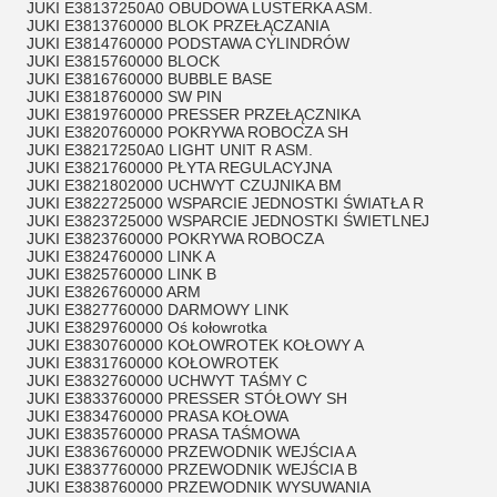
JUKI E38137250A0 OBUDOWA LUSTERKA ASM.
JUKI E3813760000 BLOK PRZEŁĄCZANIA
JUKI E3814760000 PODSTAWA CYLINDRÓW
JUKI E3815760000 BLOCK
JUKI E3816760000 BUBBLE BASE
JUKI E3818760000 SW PIN
JUKI E3819760000 PRESSER PRZEŁĄCZNIKA
JUKI E3820760000 POKRYWA ROBOCZA SH
JUKI E38217250A0 LIGHT UNIT R ASM.
JUKI E3821760000 PŁYTA REGULACYJNA
JUKI E3821802000 UCHWYT CZUJNIKA BM
JUKI E3822725000 WSPARCIE JEDNOSTKI ŚWIATŁA R
JUKI E3823725000 WSPARCIE JEDNOSTKI ŚWIETLNEJ
JUKI E3823760000 POKRYWA ROBOCZA
JUKI E3824760000 LINK A
JUKI E3825760000 LINK B
JUKI E3826760000 ARM
JUKI E3827760000 DARMOWY LINK
JUKI E3829760000 Oś kołowrotka
JUKI E3830760000 KOŁOWROTEK KOŁOWY A
JUKI E3831760000 KOŁOWROTEK
JUKI E3832760000 UCHWYT TAŚMY C
JUKI E3833760000 PRESSER STÓŁOWY SH
JUKI E3834760000 PRASA KOŁOWA
JUKI E3835760000 PRASA TAŚMOWA
JUKI E3836760000 PRZEWODNIK WEJŚCIA A
JUKI E3837760000 PRZEWODNIK WEJŚCIA B
JUKI E3838760000 PRZEWODNIK WYSUWANIA