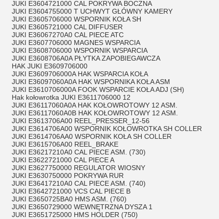
JUKI E3604721000 CAL POKRYWA BOCZNA
JUKI E3604755000 T UCHWYT GŁÓWNY KAMERY
JUKI E3605706000 WSPORNIK KOŁA SH
JUKI E3605721000 CAL DIFFUSER
JUKI E36067270A0 CAL PIECE ATC
JUKI E3607706000 MAGNES WSPARCIA
JUKI E3608706000 WSPORNIK WSPARCIA
JUKI E3608706A0A PŁYTKA ZAPOBIEGAWCZA
HAK JUKI E3609706000
JUKI E3609706000A HAK WSPARCIA KOŁA
JUKI E36097060A0A HAK WSPORNIKA KOŁA ASM
JUKI E3610706000A FOOK WSPARCIE KOŁA ADJ (SH)
Hak kołowrotka JUKI E3611706000 12
JUKI E36117060A0A HAK KOŁOWROTOWY 12 ASM.
JUKI E36117060A0B HAK KOŁOWROTOWY 12 ASM.
JUKI E3613706A00 REEL_PRESSER_12-56
JUKI E3614706A00 WSPORNIK KOŁOWROTKA SH COLLER
JUKI E3614706AA0 WSPORNIK KOŁA SH COLLER
JUKI E3615706A00 REEL_BRAKE
JUKI E36217210A0 CAL PIECE ASM. (730)
JUKI E3622721000 CAL PIECE A
JUKI E3627750000 REGULATOR WIOSNY
JUKI E3630750000 POKRYWA RUR
JUKI E36417210A0 CAL PIECE ASM. (740)
JUKI E3642721000 VCS CAL PIECE B
JUKI E3650725BA0 HMS ASM. (760)
JUKI E3650729000 WEWNĘTRZNA DYSZA 1
JUKI E3651725000 HMS HOLDER (750)