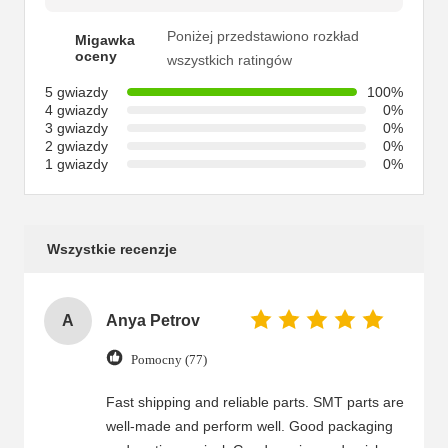
Poniżej przedstawiono rozkład
Migawka
oceny
wszystkich ratingów
5 gwiazdy
100%
4 gwiazdy
0%
3 gwiazdy
0%
2 gwiazdy
0%
1 gwiazdy
0%
Wszystkie recenzje
A
Anya Petrov
Pomocny (77)
Fast shipping and reliable parts. SMT parts are
well-made and perform well. Good packaging