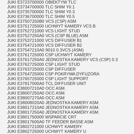
JUKI E3723700000 OBIEKTYW TLC
JUKI E3734700000 TLC SHIM Y0.1
JUKI E3735700000 TLC SHIM Y0.3
JUKI E3736700000 TLC SHIM Y0.5
JUKI E37507250B0 VCS (CSP) ASM
JUKI E3751725000 UCHWYT KAMERY VCS B
JUKI E3752721000 VCS LIGHT STUD
JUKI E37527250A0 VCS (CSP BLUE) ASM
JUKI E3753721000 VCS DIFFUSER B1
JUKI E3754721000 VCS DIFFUSER B2
JUKI E37547210A0 9010 0.3VCS (ASM)
JUKI E3761725000 CSP UCHWYT KAMERY
JUKI E37617250A0 JEDNOSTKA KAMERY VCS (CSP) 0.3
JUKI E3762725000 CSP LIGHT STUD
JUKI E3763725000 CSP DIFFUSER
JUKI E3764725000 CSP POKRYWA DYFUZORA
JUKI E3765725000 CSP LIGHT SUPPORT
JUKI E37817000A0 TCL DIFFUSER UNIT
JUKI E38007210A0 OCC ASM.
JUKI E38007250A0 OCC ASM.
JUKI E38007270A0 OCC ASM
JUKI E38008020A0 JEDNOSTKA KAMERY ASM.
JUKI E38017210A0 JEDNOSTKA KAMERY ASM.
JUKI E38017250A0 JEDNOSTKA KAMERY ASM.
JUKI E3801750000 WSPARCIE CRT
JUKI E38017600A0 TF FEEDER BASSE ASM
JUKI E3802721000 UCHWYT KAMERY
JUKI E3802725000 UCHWYT KAMERY U