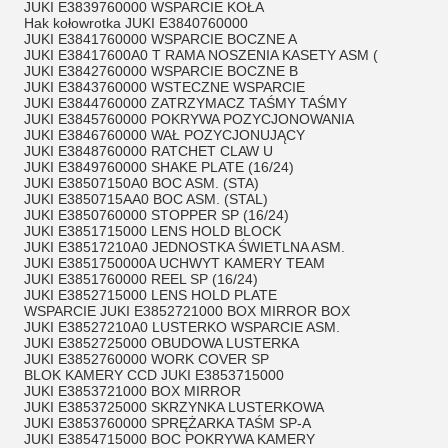
JUKI E3839760000 WSPARCIE KOŁA
Hak kołowrotka JUKI E3840760000
JUKI E3841760000 WSPARCIE BOCZNE A
JUKI E38417600A0 T RAMA NOSZENIA KASETY ASM (
JUKI E3842760000 WSPARCIE BOCZNE B
JUKI E3843760000 WSTECZNE WSPARCIE
JUKI E3844760000 ZATRZYMACZ TAŚMY TAŚMY
JUKI E3845760000 POKRYWA POZYCJONOWANIA
JUKI E3846760000 WAŁ POZYCJONUJĄCY
JUKI E3848760000 RATCHET CLAW U
JUKI E3849760000 SHAKE PLATE (16/24)
JUKI E38507150A0 BOC ASM. (STA)
JUKI E3850715AA0 BOC ASM. (STAL)
JUKI E3850760000 STOPPER SP (16/24)
JUKI E3851715000 LENS HOLD BLOCK
JUKI E38517210A0 JEDNOSTKA ŚWIETLNA ASM.
JUKI E3851750000A UCHWYT KAMERY TEAM
JUKI E3851760000 REEL SP (16/24)
JUKI E3852715000 LENS HOLD PLATE
WSPARCIE JUKI E3852721000 BOX MIRROR BOX
JUKI E38527210A0 LUSTERKO WSPARCIE ASM.
JUKI E3852725000 OBUDOWA LUSTERKA
JUKI E3852760000 WORK COVER SP
BLOK KAMERY CCD JUKI E3853715000
JUKI E3853721000 BOX MIRROR
JUKI E3853725000 SKRZYNKA LUSTERKOWA
JUKI E3853760000 SPRĘŻARKA TAŚM SP-A
JUKI E3854715000 BOC POKRYWA KAMERY