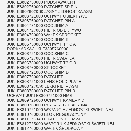
JUKI E3802750000 PODSTAWA CRT
JUKI E3802760000 RATCHET SP PIN
JUKI E38028020B0 JASNY JEDNOSTKA ASM.
JUKI E3803721000 UCHWYT OBIEKTYWU
JUKI E3803760000 RATCHET PIN A
JUKI E3804721000 OCC SHIM A
JUKI E3804727000 FILTR OBIEKTYWU
JUKI E3804760000 WAŁEK SPROCKET
JUKI E3805721000 OCC SHIM B
JUKI E3805750000 UCHWYT T? C A
PODKŁADKA JUKI E3805760000
JUKI E3806721000 OCC SHIM C
JUKI E3806727000 FILTR ŚWIATŁA
JUKI E3806750000 UCHWYT T? C B
JUKI E3806760000 SPROCKET
JUKI E3807721000 OCC SHIM D
JUKI E3807760000 RATCHET
JUKI E3808721000 LENS HOLD PLATE
JUKI E38087270A0 LEKKI FILTR ASM
JUKI E3808760000 RATCHET PIN B
UCHWYT JUKI E3809721000 HMS
JUKI E3809725000 UCHWYT KAMERY D
JUKI E3809760000 PŁYTA REGULACYJNA
JUKI E3810721000 WSPARCIE JEDNOSTKI ŚWIETLNEJ
JUKI E3810760000 BLOK REGULACYJNY
JUKI E38117250A0 LIGHT UNIT L ASM.
JUKI E3812725000 WSPORNIK JEDNOSTKI ŚWIETLNEJ L
JUKI E3812760000 WAŁEK ŚRODKOWY