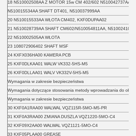
18 N510002508AA Z MOTOR 15w CM 402/602 N510042737AA
N510015534AA SHAFT DT401, N510037999AA
20 N510015533AA WŁOTA CM402, KXF0DUPAA02
21 N510028739AA SHAFT CM602/N510054811AA, N510024102A
22 N510002505AA WŁOTA
23 108072906402 SHAFT MSF
24 KXFX036HA00 KAMERA PCB
25 KXF0DLKAA01 WALW VK332-5HS-M5
26 KXF0DLLAA01 WALV VK332V-5HS-M5
Wymagania w zakresie bezpieczeństwa
Wymagania dotyczące stosowania metody wprowadzania do obrot
Wymagania w zakresie bezpieczeństwa
30 KXF0A1RAA00 WALWAL VQZ115R-5MO-M5-PR
31 KXF0A3RAA00 ZMIANA DUSZLA VQZ1220-5MO-C4
32 KXF09X2AA00 WALWAL VQZ1121-5MO-C4
33 KXF05PLAA00 GREASE