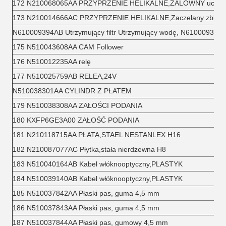
172 N210068065AA PRZYPRZENIE HELIKALNE,ZALÓWNY uchwyt
173 N210014666AC PRZYPRZENIE HELIKALNE,Zaczelany zbiorn
N610009394AB Utrzymujący filtr Utrzymujący wodę, N610009394
175 N510043608AA CAM Follower
176 N510012235AA relę
177 N510025759AB RELEA,24V
N510038301AA CYLINDR Z PŁATEM
179 N510038308AA ZAŁOŚCI PODANIA
180 KXFP6GE3A00 ZAŁOŚĆ PODANIA
181 N210118715AA PŁATA,STAEL NESTANLEX H16
182 N210087077AC Płytka,stała nierdzewna H8
183 N510040164AB Kabel włóknooptyczny,PLASTYK
184 N510039140AB Kabel włóknooptyczny,PLASTYK
185 N510037842AA Płaski pas, guma 4,5 mm
186 N510037843AA Płaski pas, guma 4,5 mm
187 N510037844AA Płaski pas, gumowy 4,5 mm