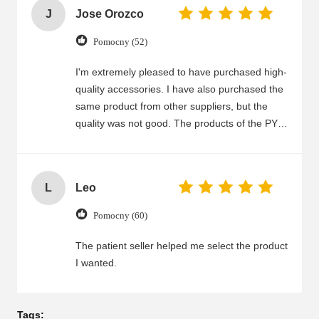
Your team communicates clearly, responds
J
Jose Orozco
quickly, and handles any issues efficiently.
Even for large orders or urgent requests, you
Pomocny (52)
still maintain high standards. We trust your
products and service and look forward to a
I'm extremely pleased to have purchased high-
long-term partnership.
quality accessories. I have also purchased the
same product from other suppliers, but the
quality was not good. The products of the PY
company are of extremely high quality. I highly
recommend that everyone purchase them.
L
Leo
Pomocny (60)
The patient seller helped me select the product
I wanted.
Tags: