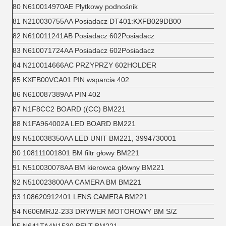
80 N610014970AE Płytkowy podnośnik
81 N210030755AA Posiadacz DT401:KXFB029DB00
82 N610011241AB Posiadacz 602Posiadacz
83 N610071724AA Posiadacz 602Posiadacz
84 N210014666AC PRZYPRZY 602HOLDER
85 KXFB00VCA01 PIN wsparcia 402
86 N610087389AA PIN 402
87 N1F8CC2 BOARD ((CC) BM221
88 N1FA964002A LED BOARD BM221
89 N510038350AA LED UNIT BM221, 3994730001
90 108111001801 BM filtr głowy BM221
91 N510030078AA BM kierowca główny BM221
92 N510023800AA CAMERA BM BM221
93 108620912401 LENS CAMERA BM221
94 N606MRJ2-233 DRYWER MOTOROWY BM S/Z