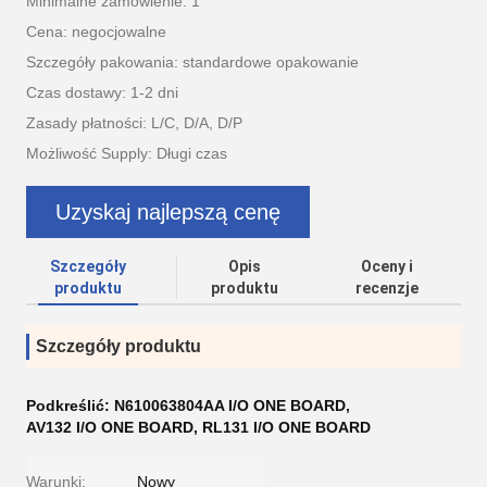
Minimalne zamówienie: 1
Cena: negocjowalne
Szczegóły pakowania: standardowe opakowanie
Czas dostawy: 1-2 dni
Zasady płatności: L/C, D/A, D/P
Możliwość Supply: Długi czas
Uzyskaj najlepszą cenę
Szczegóły
Opis
Oceny i
produktu
produktu
recenzje
Szczegóły produktu
Podkreślić:
N610063804AA I/O ONE BOARD
,
AV132 I/O ONE BOARD
,
RL131 I/O ONE BOARD
Warunki:
Nowy