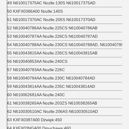
49 N610017375AC Nozlle:130S N610017375AD
50 KXFX0386A00 Nozlle:140S
51 N610017370AC Nozlle:205S N610017370AD
52 N610040786AA Nozlle:225CS N610040786AB
53 N610040787AA Nozlle:226CS N610040787AD
54 N610040788AA Nozlle:230CS N610040788AD, N610040788AB
55 N610043815AA Nozlle:235CS N610043815AB
56 N610040853AA Nozlle:240CS
57 N610040783AA Nozlle:226C
58 N610040784AA Nozlle:230C N610040784AD
59 N610043814AA Nozlle:235C N610043814AD
60 N610062681AA Nozlle:240C
61 N610038265AA Nozlle:203ZS N610038265AB
62 N610030510AC Nozlle:206AS N610030510AD
63 KXFX0387A00 Dźwięk:450
64 KXFX03NGA00 Dmuchawa:460