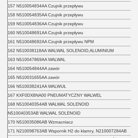
157 N510054834AA Czujnik przepływu
158 N510054835AA Czujnik przepływu
159 N510054836AA Czujnik przepływu
160 N510048691AA Czujnik przepływu
161 N510048692AA Czujnik przepływu NPM
162 N510038118AA WALWAL SOLENOID,ALUMINIUM
163 N510047869AA WALWAL
164 N510054844AA zawór
165 N510031655AA zawór
166 N510038241AA WALWUŁ
167 KXF0DX8NA00 PNEUMATYCZNY WALWEL
168 N510040354AB WALWAL SOLENOID
N510040353AB WALWAL SOLENOID
170 N510035086AB Wzmacniacz
171 N210098763AB Wspornik H2 do klamry, N210007284AB