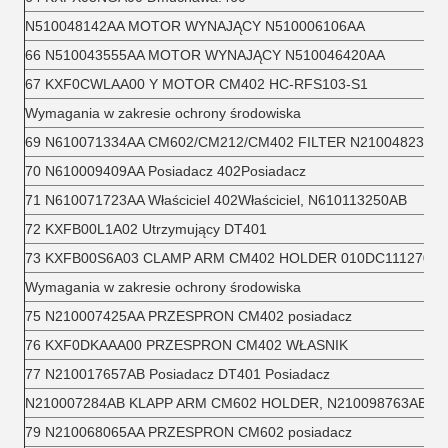
N510048142AA MOTOR WYNAJĄCY N510006106AA
66 N510043555AA MOTOR WYNAJĄCY N510046420AA
67 KXF0CWLAA00 Y MOTOR CM402 HC-RFS103-S1
Wymagania w zakresie ochrony środowiska
69 N610071334AA CM602/CM212/CM402 FILTER N210048234A
70 N610009409AA Posiadacz 402Posiadacz
71 N610071723AA Właściciel 402Właściciel, N610113250AB
72 KXFB00L1A02 Utrzymujący DT401
73 KXFB00S6A03 CLAMP ARM CM402 HOLDER 010DC111270
Wymagania w zakresie ochrony środowiska
75 N210007425AA PRZESPRON CM402 posiadacz
76 KXF0DKAAA00 PRZESPRON CM402 WŁASNIK
77 N210017657AB Posiadacz DT401 Posiadacz
N210007284AB KLAPP ARM CM602 HOLDER, N210098763AB
79 N210068065AA PRZESPRON CM602 posiadacz