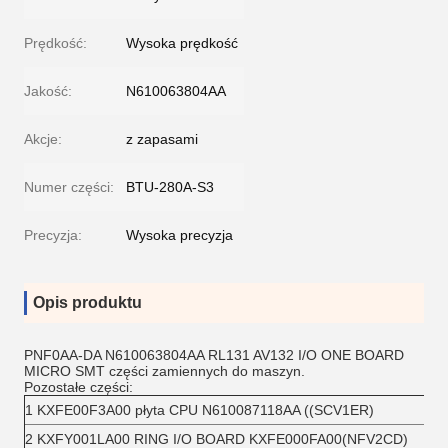
Prędkość:
Wysoka prędkość
Jakość:
N610063804AA
Akcje:
z zapasami
Numer części:
BTU-280A-S3
Precyzja:
Wysoka precyzja
Opis produktu
PNF0AA-DA N610063804AA RL131 AV132 I/O ONE BOARD
MICRO SMT części zamiennych do maszyn.
Pozostałe części:
1 KXFE00F3A00 płyta CPU N610087118AA ((SCV1ER)
2 KXFY001LA00 RING I/O BOARD KXFE000FA00(NFV2CD)