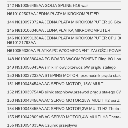
142 N510056485AA GOLIA SPLINE H16 wał
N610102507AA JEDNA PŁATA MIKROKOMPUTER
144 N610097972AA JEDNA PŁATA MIKROKOMPUTER 16 Głowa dysz
145 N610106340AA JEDNĄ PŁATKĄ MIKROKOMPUTER
146 N610099138AA JEDNA PŁATA MIKROKOMPUTER CPU BOX PCB
N610121793AA
N610059330AA PŁATKA PC W/KOMPONENT ZAŁOŚCI POWERN
148 N610063804AA PC BOARD W/COMPONENT Ring I/O Load B
149 N510056943AA silnik liniowy,przewóz 6W prądu stałego
150 N510037232AA STEPING MOTOR, przenośnik prądu stałego
151 N510043454AA AC SERVO MOTOR, 15W MULTI
152 N510039754AB silnik stopniowy,przewód prądu stałego 6W H8
153 N510043456AA AC SERVO MOTOR,25W MULTI H2 osi Z
154 N510043455AA AC SERVO MOTOR,3W MULTI H2 Theta-oś
155 N510042809AB AC SERVO MOTOR,4W MULTI H8 Theta-oś
156 N510054833AA Czujnik przepływu