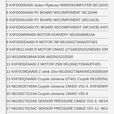
3 KXFE0005A00 Jeden Płytkowy MIKROKOMPUTER MC16/H3 N
4 KXFE0004A00 PC BOARD W/COMPONENT MC15/H8
5 KXFE0001A00 PC BOARD W/COMPONENT (MC14CA)
6 KXFE000GA00 PC BOARD W/COMPONENT (NF2ACB) KXFE00
7 KXF0DWW9A00 MOTOR KONVERY N510048981AA
8 KXF0DGEAA00 R MOTOR 3W N510042740AA/DT401
9 KXF0E1LXA00 R MOTOR CM402 ((TS4602N1520E500) 50W
10 N510008188AA 50W 4602N1521E500
11 KXF0DGFAA00 Z MOTOR 25W N510042739AA/DT401
12 KXF0CWQAA00 Z silnik 20w N510042738AA/N510030834AB
13 KXF0DQXAA00 Czujnik ciśnienia DT401 Czujnik N510025620A
14 N610026749AA Czujnik ciśnienia CM402 VS1-4, KXF0DWVWA
15 N610027221AA Czujnik ciśnienia CM402 VS5-8
16 N610017022AD SENSOR PRESSURE CM602 VS1-6, N61001
17 N610017023AC SENSOR PRESSURE CM602 VS7-12, N6100