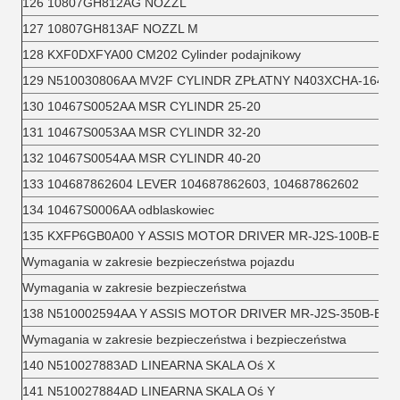
126 10807GH812AG NOZZL
127 10807GH813AF NOZZL M
128 KXF0DXFYA00 CM202 Cylinder podajnikowy
129 N510030806AA MV2F CYLINDR ZPŁATNY N403XCHA-164
130 10467S0052AA MSR CYLINDR 25-20
131 10467S0053AA MSR CYLINDR 32-20
132 10467S0054AA MSR CYLINDR 40-20
133 104687862604 LEVER 104687862603, 104687862602
134 10467S0006AA odblaskowiec
135 KXFP6GB0A00 Y ASSIS MOTOR DRIVER MR-J2S-100B-EE0
Wymagania w zakresie bezpieczeństwa pojazdu
Wymagania w zakresie bezpieczeństwa
138 N510002594AA Y ASSIS MOTOR DRIVER MR-J2S-350B-EE0
Wymagania w zakresie bezpieczeństwa i bezpieczeństwa
140 N510027883AD LINEARNA SKALA Oś X
141 N510027884AD LINEARNA SKALA Oś Y