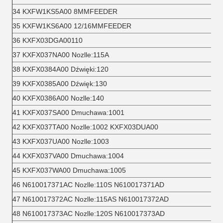
34 KXFW1KS5A00 8MMFEEDER
35 KXFW1KS6A00 12/16MMFEEDER
36 KXFX03DGA00110
37 KXFX037NA00 Nozlle:115A
38 KXFX0384A00 Dźwięki:120
39 KXFX0385A00 Dźwięk:130
40 KXFX0386A00 Nozlle:140
41 KXFX037SA00 Dmuchawa:1001
42 KXFX037TA00 Nozlle:1002 KXFX03DUA00
43 KXFX037UA00 Nozlle:1003
44 KXFX037VA00 Dmuchawa:1004
45 KXFX037WA00 Dmuchawa:1005
46 N610017371AC Nozlle:110S N610017371AD
47 N610017372AC Nozlle:115AS N610017372AD
48 N610017373AC Nozlle:120S N610017373AD