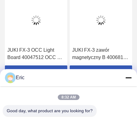
JUKI FX-3 OCC Light
JUKI FX-3 zawór
Board 40047512 OCC C
magnetyczny B 40068170
Light PCB A 40047511
3QB119-00-C2AH-
FL386377-3 stosowany w
Uzyskaj najlepszą cenę
Uzyskaj najlepszą cenę
Eric
maszynie SMT
8:32 AM
Good day, what product are you looking for?
PING YOU INDUSTRIAL CO.,LTD