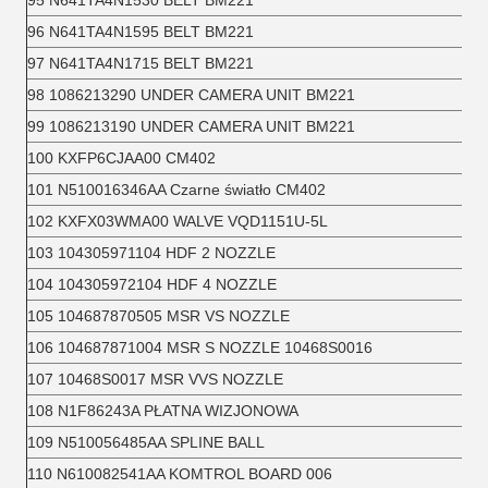
95 N641TA4N1530 BELT BM221
96 N641TA4N1595 BELT BM221
97 N641TA4N1715 BELT BM221
98 1086213290 UNDER CAMERA UNIT BM221
99 1086213190 UNDER CAMERA UNIT BM221
100 KXFP6CJAA00 CM402
101 N510016346AA Czarne światło CM402
102 KXFX03WMA00 WALVE VQD1151U-5L
103 104305971104 HDF 2 NOZZLE
104 104305972104 HDF 4 NOZZLE
105 104687870505 MSR VS NOZZLE
106 104687871004 MSR S NOZZLE 10468S0016
107 10468S0017 MSR VVS NOZZLE
108 N1F86243A PŁATNA WIZJONOWA
109 N510056485AA SPLINE BALL
110 N610082541AA KOMTROL BOARD 006