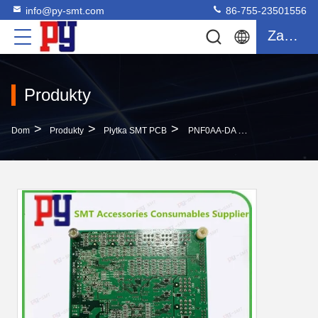
info@py-smt.com
86-755-23501556
Zacytować
Produkty
>
>
>
Dom
Produkty
Płytka SMT PCB
PNF0AA-DA N610063804AA RL131 AV132 I/O ONE BOARD MICRO SMT Maszyny Części Zamiennych