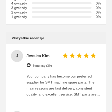
4 gwiazdy
0%
3 gwiazdy
0%
2 gwiazdy
0%
1 gwiazdy
0%
Wszystkie recenzje
J
Jessica Kim
Pomocny (39)
Your company has become our preferred
supplier for SMT machine spare parts. The
main reasons are fast delivery, consistent
quality, and excellent service. SMT parts are
well-made, fit correctly, and run stably, which
helps reduce our maintenance time and costs.