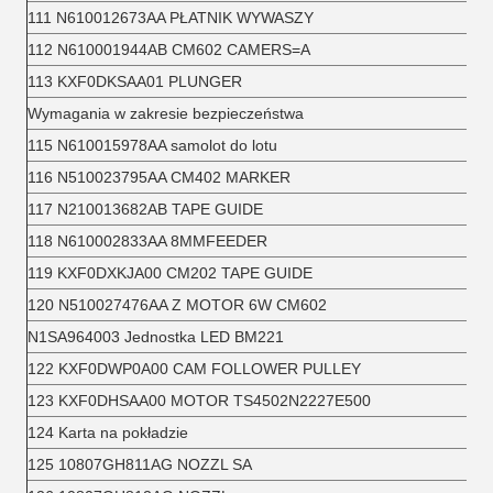
111 N610012673AA PŁATNIK WYWASZY
112 N610001944AB CM602 CAMERS=A
113 KXF0DKSAA01 PLUNGER
Wymagania w zakresie bezpieczeństwa
115 N610015978AA samolot do lotu
116 N510023795AA CM402 MARKER
117 N210013682AB TAPE GUIDE
118 N610002833AA 8MMFEEDER
119 KXF0DXKJA00 CM202 TAPE GUIDE
120 N510027476AA Z MOTOR 6W CM602
N1SA964003 Jednostka LED BM221
122 KXF0DWP0A00 CAM FOLLOWER PULLEY
123 KXF0DHSAA00 MOTOR TS4502N2227E500
124 Karta na pokładzie
125 10807GH811AG NOZZL SA