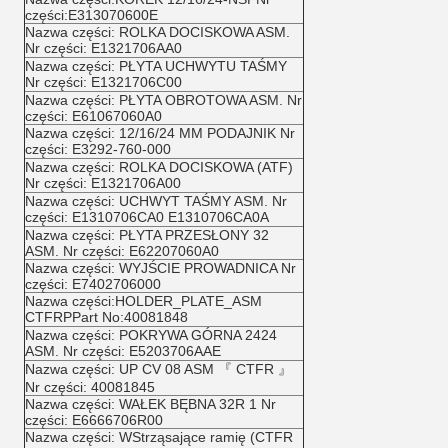
części:E313070600E
Nazwa części: ROLKA DOCISKOWA ASM.
Nr części: E1321706AA0
Nazwa części: PŁYTA UCHWYTU TAŚMY
Nr części: E1321706C00
Nazwa części: PŁYTA OBROTOWA ASM. Nr
części: E61067060A0
Nazwa części: 12/16/24 MM PODAJNIK Nr
części: E3292-760-000
Nazwa części: ROLKA DOCISKOWA (ATF)
Nr części: E1321706A00
Nazwa części: UCHWYT TAŚMY ASM. Nr
części: E1310706CA0 E1310706CA0A
Nazwa części: PŁYTA PRZESŁONY 32
ASM. Nr części: E62207060A0
Nazwa części: WYJŚCIE PROWADNICA Nr
części: E7402706000
Nazwa części:HOLDER_PLATE_ASM
CTFRPPart No:40081848
Nazwa części: POKRYWA GÓRNA 2424
ASM. Nr części: E5203706AAE
Nazwa części: UP CV 08 ASM 『 CTFR 』
Nr części: 40081845
Nazwa części: WAŁEK BĘBNA 32R 1 Nr
części: E6666706R00
Nazwa części: WStrząsające ramię (CTFR