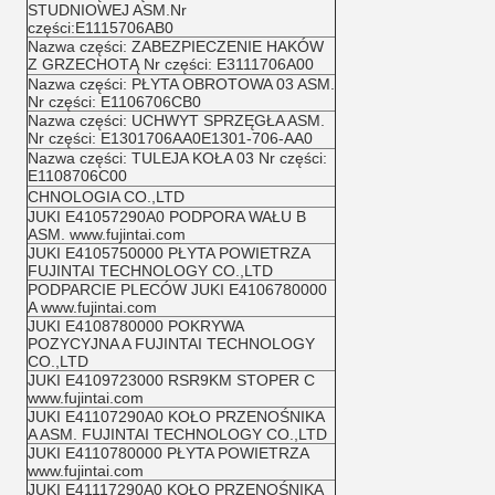
STUDNIOWEJ ASM.Nr
części:E1115706AB0
Nazwa części: ZABEZPIECZENIE HAKÓW
Z GRZECHOTĄ Nr części: E3111706A00
Nazwa części: PŁYTA OBROTOWA 03 ASM.
Nr części: E1106706CB0
Nazwa części: UCHWYT SPRZĘGŁA ASM.
Nr części: E1301706AA0E1301-706-AA0
Nazwa części: TULEJA KOŁA 03 Nr części:
E1108706C00
CHNOLOGIA CO.,LTD
JUKI E41057290A0 PODPORA WAŁU B
ASM. www.fujintai.com
JUKI E4105750000 PŁYTA POWIETRZA
FUJINTAI TECHNOLOGY CO.,LTD
PODPARCIE PLECÓW JUKI E4106780000
A www.fujintai.com
JUKI E4108780000 POKRYWA
POZYCYJNA A FUJINTAI TECHNOLOGY
CO.,LTD
JUKI E4109723000 RSR9KM STOPER C
www.fujintai.com
JUKI E41107290A0 KOŁO PRZENOŚNIKA
A ASM. FUJINTAI TECHNOLOGY CO.,LTD
JUKI E4110780000 PŁYTA POWIETRZA
www.fujintai.com
JUKI E41117290A0 KOŁO PRZENOŚNIKA