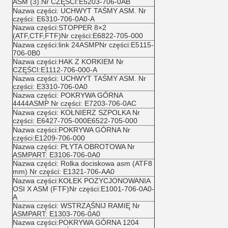
ASM (3).Nr CZĘŚCI:E5203-706-0AB
Nazwa części: UCHWYT TAŚMY ASM. Nr
części: E6310-706-0A0-A
Nazwa części:STOPPER 8×2
(ATF,CTF,FTF)Nr części:E6822-705-000
Nazwa części:link 24ASMPNr części:E5115-
706-0B0
Nazwa części:HAK Z KORKIEM Nr
CZĘŚCI:E1112-706-000-A
Nazwa części: UCHWYT TAŚMY ASM. Nr
części: E3310-706-0A0
Nazwa części: POKRYWA GÓRNA
4444ASMP Nr części: E7203-706-0AC
Nazwa części: KOŁNIERZ SZPOLKA Nr
części: E6427-705-000E6522-705-000
Nazwa części:POKRYWA GÓRNA Nr
części:E1209-706-000
Nazwa części: PŁYTA OBROTOWA Nr
ASMPART: E3106-706-0A0
Nazwa części: Rolka dociskowa asm (ATF8
mm) Nr części: E1321-706-AA0
Nazwa części:KOŁEK POZYCJONOWANIA
OSI X ASM (FTF)Nr części:E1001-706-0A0-
A
Nazwa części: WSTRZĄŚNIJ RAMIĘ Nr
ASMPART: E1303-706-0A0
Nazwa części:POKRYWA GÓRNA 1204