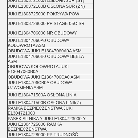
JUKI E130372100A OSŁONA SUR (ST)
JUKI E130372100B OSŁONA SUR (ZN)
JUKI E1303725000 POKRYWA POW
JUKI E1303728000 PP STAGE 05C-SR
JUKI E1304706000 NR OBUDOWY
JUKI E13047060A0 OBUDOWA
KOŁOWROTA ASM
OBUDOWA JUKI E13047060A0A ASM.
JUKI E13047060B0 OBUDOWA BĘBLA
ASM
OBUDOWA KOŁOWROTA JUKI
E13047060B0A
OBUDOWA JUKI E1304706CA0 ASM
JUKI E1304706CB0A OBUDOWA
UZWOJENIA ASM.
JUKI E130471500A OSŁONA LINIA
JUKI E130471500B OSŁONA LINII(Z)
RAMKA BEZPIECZEŃSTWA JUKI
E1304721000
PASEK SILNIKA Y JUKI E1304723000 Y
JUKI E1304725000 RAMKA
BEZPIECZEŃSTWA
JUKI E1304728000 PP TRUDNOŚĆ