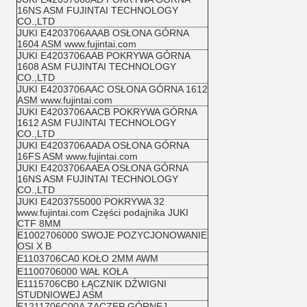
16NS ASM FUJINTAI TECHNOLOGY
CO.,LTD
JUKI E4203706AAAB OSŁONA GÓRNA
1604 ASM www.fujintai.com
JUKI E4203706AAB POKRYWA GÓRNA
1608 ASM FUJINTAI TECHNOLOGY
CO.,LTD
JUKI E4203706AAC OSŁONA GÓRNA 1612
ASM www.fujintai.com
JUKI E4203706AACB POKRYWA GÓRNA
1612 ASM FUJINTAI TECHNOLOGY
CO.,LTD
JUKI E4203706AADA OSŁONA GÓRNA
16FS ASM www.fujintai.com
JUKI E4203706AAEA OSŁONA GÓRNA
16NS ASM FUJINTAI TECHNOLOGY
CO.,LTD
JUKI E4203755000 POKRYWA 32
www.fujintai.com Części podajnika JUKI
CTF 8MM
E1002706000 SWOJE POZYCJONOWANIE
OSI X B
E1103706CA0 KOŁO 2MM AWM
E1100706000 WAŁ KOŁA
E1115706CB0 ŁĄCZNIK DŹWIGNI
STUDNIOWEJ ASM
E1211706C00A ZACZEP GÓRNEJ