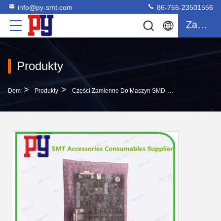
info@py-smt.com
86-755-23501556
Zacytować
Produkty
>
>
>
Dom
Produkty
Części Zamienne Do Maszyn SMD
Płyta Główna 