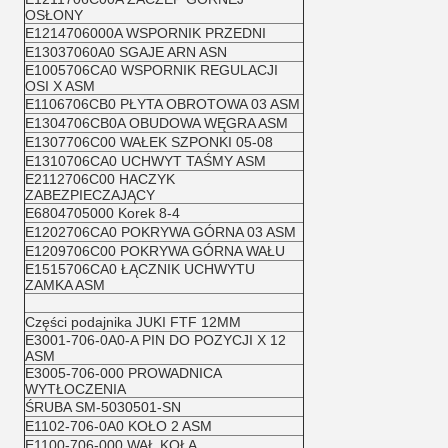
OSŁONY
E1214706000A WSPORNIK PRZEDNI
E13037060A0 SGAJE ARN ASN
E1005706CA0 WSPORNIK REGULACJI
OSI X ASM
E1106706CB0 PŁYTA OBROTOWA 03 ASM
E1304706CB0A OBUDOWA WĘGRA ASM
E1307706C00 WAŁEK SZPONKI 05-08
E1310706CA0 UCHWYT TAŚMY ASM
E2112706C00 HACZYK
ZABEZPIECZAJĄCY
E6804705000 Korek 8-4
E1202706CA0 POKRYWA GÓRNA 03 ASM
E1209706C00 POKRYWA GÓRNA WAŁU
E1515706CA0 ŁĄCZNIK UCHWYTU
ZAMKA ASM
Części podajnika JUKI FTF 12MM
E3001-706-0A0-A PIN DO POZYCJI X 12
ASM
E3005-706-000 PROWADNICA
WYTŁOCZENIA
ŚRUBA SM-5030501-SN
E1102-706-0A0 KOŁO 2 ASM
E1100-706-000 WAŁ KOŁA