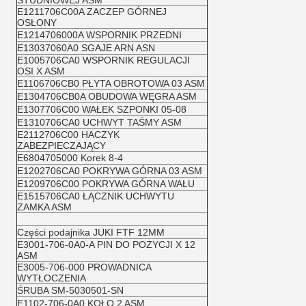
STUDNIOWEJ ASM
E1211706C00A ZACZEP GÓRNEJ
OSŁONY
E1214706000A WSPORNIK PRZEDNI
E13037060A0 SGAJE ARN ASN
E1005706CA0 WSPORNIK REGULACJI
OSI X ASM
E1106706CB0 PŁYTA OBROTOWA 03 ASM
E1304706CB0A OBUDOWA WĘGRA ASM
E1307706C00 WAŁEK SZPONKI 05-08
E1310706CA0 UCHWYT TAŚMY ASM
E2112706C00 HACZYK
ZABEZPIECZAJĄCY
E6804705000 Korek 8-4
E1202706CA0 POKRYWA GÓRNA 03 ASM
E1209706C00 POKRYWA GÓRNA WAŁU
E1515706CA0 ŁĄCZNIK UCHWYTU
ZAMKA ASM
Części podajnika JUKI FTF 12MM
E3001-706-0A0-A PIN DO POZYCJI X 12
ASM
E3005-706-000 PROWADNICA
WYTŁOCZENIA
ŚRUBA SM-5030501-SN
E1102-706-0A0 KOŁO 2 ASM