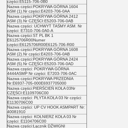
części:E5115-706-0B0
Nazwa części:POKRYWA GÓRNA 1604
ASM (1).Nr części:E4203-706-0AA
Nazwa części:POKRYWA GÓRNA 2412
ASM (3).Nr CZĘŚCI:E5203-706-0AB
Nazwa części: UCHWYT TAŚMY ASM. Nr
części: E7310-706-0A0-A
Nazwa części:ST PL BK 1
E6125706R00Numer
części:E6125706R00E6125-706-R00
Nazwa części:POKRYWA GÓRNA 1608
ASM (2).Nr części:E4203-706-0AB
Nazwa części:POKRYWA GÓRNA 2424
ASM (5).Nr CZĘŚCI:E5203-706-0AD
Nazwa części: POKRYWA GÓRNA
4444ASMP Nr części: E7203-706-0AC
Nazwa części:POKRYWA PRZEDNIA
Nr:E6937-705-000E6937705000
Nazwa części:PIERŚCIEŃ KOŁA 03Nr
CZĘŚCI:E1109706C00
Nazwa części: PŁYTA KOŁA 03 Nr części:
E1130706C00
Nazwa części: UP CV HOOK ASMPART Nr:
40081910
Nazwa części: KOŁNIERZ KOŁA 03 Nr
części: E1104706C00
Nazwa części:Łącznik DŹWIGNI