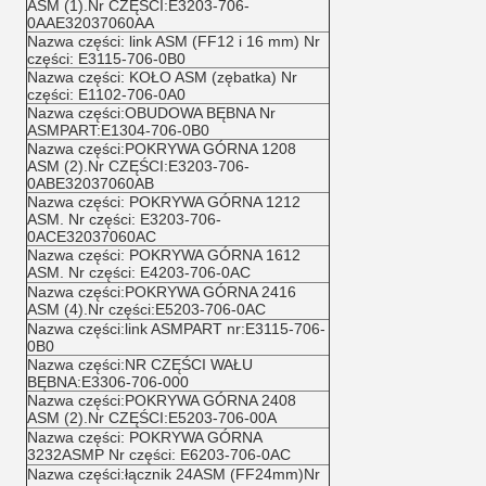
ASM (1).Nr CZĘŚCI:E3203-706-
0AAE32037060AA
Nazwa części: link ASM (FF12 i 16 mm) Nr
części: E3115-706-0B0
Nazwa części: KOŁO ASM (zębatka) Nr
części: E1102-706-0A0
Nazwa części:OBUDOWA BĘBNA Nr
ASMPART:E1304-706-0B0
Nazwa części:POKRYWA GÓRNA 1208
ASM (2).Nr CZĘŚCI:E3203-706-
0ABE32037060AB
Nazwa części: POKRYWA GÓRNA 1212
ASM. Nr części: E3203-706-
0ACE32037060AC
Nazwa części: POKRYWA GÓRNA 1612
ASM. Nr części: E4203-706-0AC
Nazwa części:POKRYWA GÓRNA 2416
ASM (4).Nr części:E5203-706-0AC
Nazwa części:link ASMPART nr:E3115-706-
0B0
Nazwa części:NR CZĘŚCI WAŁU
BĘBNA:E3306-706-000
Nazwa części:POKRYWA GÓRNA 2408
ASM (2).Nr CZĘŚCI:E5203-706-00A
Nazwa części: POKRYWA GÓRNA
3232ASMP Nr części: E6203-706-0AC
Nazwa części:łącznik 24ASM (FF24mm)Nr