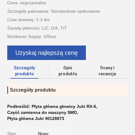
Cena: negocjowalne
Szczegóły pakowania: Standardowe opakowanie
Czas dostawy: 1-3 dni
Zasady płatności: L/C, D/A, T/T
Możliwość Supply: 100szt
Uzyskaj najlepszą cenę
Szczegóły
Opis
Oceny i
produktu
produktu
recenzje
Szczegóły produktu
Podkreślić:
Płyta główna głowicy Juki RX-6
,
Część zamienna do maszyny SMD
,
Płyta główna Juki 40128873
Stan:
Nowy