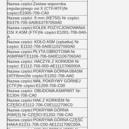
Nazwa części:Zestaw wspornika
regulacyjnego osi X (CTF/ATF)Nr
części:E1005-706-CA0
Nazwa części: 8 mm (KE750) Nr części:
E6379-705-0A0E63797050A0
Nazwa części:KOŁEK POZYCJONOWANIA
OSI X ASM (FTF)Nr części:E1001-706-0A0-
A
Nazwa części: KOŁO ASM (zębatka) Nr
części: E1102-706-0A0E11027060A0
Nazwa części:PŁYTA OBROTOWA Nr
ASMPART:E1106-706-0A0E11067060A0
Nazwa części: HACZYK Z KORKIEM Nr
części: E1112-706-000-AE1112706000A
Nazwa części:POKRYWA GÓRNA 08ASM
(ATF8mm)Nr części:E1202-706-AA0
Nazwa części:WAŁ POKRYWY GÓRNEJ
(CTF)Nr części:E1209-706-C00
Nazwa części: OBUDOWA ASMPART Nr:
E1304-706-CA0
Nazwa części:HAK Z KORKIEM Nr
CZĘŚCI:E1112-706-C0E1112706C0
Nazwa części:POKRYWA GÓRNA
ASM(3).Nr CZĘŚCI:E1202-706-CA0
Nazwa części:POKRYWA GÓRNA CZĘŚĆ
HAKA:E1211-706-C00-AE1211706C00A