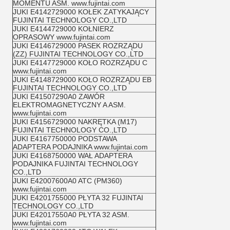
MOMENTU ASM. www.fujintai.com
JUKI E4142729000 KOŁEK ZATYKAJĄCY
FUJINTAI TECHNOLOGY CO.,LTD
JUKI E4144729000 KOŁNIERZ
OPRASOWY www.fujintai.com
JUKI E4146729000 PASEK ROZRZĄDU
(ZZ) FUJINTAI TECHNOLOGY CO.,LTD
JUKI E4147729000 KOŁO ROZRZĄDU C
www.fujintai.com
JUKI E4148729000 KOŁO ROZRZĄDU EB
FUJINTAI TECHNOLOGY CO.,LTD
JUKI E41507290A0 ZAWÓR
ELEKTROMAGNETYCZNY A ASM.
www.fujintai.com
JUKI E4156729000 NAKRĘTKA (M17)
FUJINTAI TECHNOLOGY CO.,LTD
JUKI E4167750000 PODSTAWA
ADAPTERA PODAJNIKA www.fujintai.com
JUKI E4168750000 WAŁ ADAPTERA
PODAJNIKA FUJINTAI TECHNOLOGY
CO.,LTD
JUKI E42007600A0 ATC (PM360)
www.fujintai.com
JUKI E4201755000 PŁYTA 32 FUJINTAI
TECHNOLOGY CO.,LTD
JUKI E42017550A0 PŁYTA 32 ASM.
www.fujintai.com