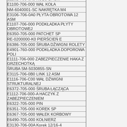
E1100-706-000 WAŁ KOŁA
NM-6040001-SC NAKRĘTKA M4
E3106-706-0A0 PŁYTA OBROTOWA 12
ASM
E1107-706-000 PODKŁADKA PŁYTY
OBROTOWEJ
E6350-705-000 PATCHET SP
RE-0200000-K0 PIERŚCIEŃ E
E6386-705-000 ŚRUBA DŹWIGNI ROLETY
E4901-760-000 PODKŁADKA DOPOROWA
POLI
E1111-706-000 ZABEZPIECZENIE HAKA Z
GRZECHOTKĄ
ŚRUBA SM-5030855-SN
E3115-706-0B0 LINK 12 ASM
E1116-706-C00 WAŁ DŹWIGNI
STRUKTURALNEJ
E6372-705-000 ŚRUBA ŁĄCZĄCA
E1112-706-000-A HACZYK Z
ZABEZPIECZENIEM
E6322-705-000 PIN
E6351-705-000 KOREK SP
E6367-705-000 WAŁEK KORBOWY
E6490-705-000 KOŁNIERZ
E3130-706-00A Korek 12/16-4