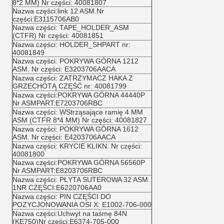
8*2 MM) Nr części: 40081807
Nazwa części:link 12 ASM.Nr
części:E3115706AB0
Nazwa części: TAPE_HOLDER_ASM
(CTFR) Nr części: 40081851
Nazwa części: HOLDER_SHPART nr:
40081849
Nazwa części: POKRYWA GÓRNA 1212
ASM. Nr części: E3203706AACA
Nazwa części: ZATRZYMACZ HAKA Z
GRZECHOTĄ CZĘŚĆ nr: 40081799
Nazwa części:POKRYWA GÓRNA 44440P
Nr ASMPART:E7203706RBC
Nazwa części: WStrząsające ramię 4 MM
ASM (CTFR 8*4 MM) Nr części: 40081827
Nazwa części: POKRYWA GÓRNA 1612
ASM. Nr części: E4203706AACA
Nazwa części: KRYCIE KLIKN. Nr części:
40081800
Nazwa części:POKRYWA GÓRNA 56560P
Nr ASMPART:E8203706RBC
Nazwa części: PŁYTA SUTEROWA 32 ASM.
1NR CZĘŚCI:E6220706AA0
Nazwa części: PIN CZĘŚCI DO
POZYCJONOWANIA OSI X: E1002-706-000
Nazwa części:Uchwyt na taśmę 84N
(KE750)Nr części:E6374-705-000