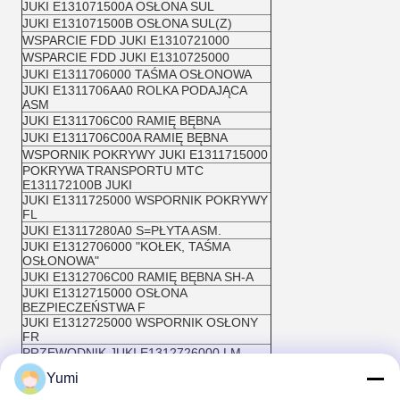
JUKI E131071500A OSŁONA SUL
JUKI E131071500B OSŁONA SUL(Z)
WSPARCIE FDD JUKI E1310721000
WSPARCIE FDD JUKI E1310725000
JUKI E1311706000 TAŚMA OSŁONOWA
JUKI E1311706AA0 ROLKA PODAJĄCA
ASM
JUKI E1311706C00 RAMIĘ BĘBNA
JUKI E1311706C00A RAMIĘ BĘBNA
WSPORNIK POKRYWY JUKI E1311715000
POKRYWA TRANSPORTU MTC
E131172100B JUKI
JUKI E1311725000 WSPORNIK POKRYWY
FL
JUKI E13117280A0 S=PŁYTA ASM.
JUKI E1312706000 "KOŁEK, TAŚMA
OSŁONOWA"
JUKI E1312706C00 RAMIĘ BĘBNA SH-A
JUKI E1312715000 OSŁONA
BEZPIECZEŃSTWA F
JUKI E1312725000 WSPORNIK OSŁONY
FR
PRZEWODNIK JUKI E1312726000 LM
JUKI E1312727000 OSŁONA
Yumi
BEZPIECZEŃSTWA FA
JUKI E1312855000 OSŁONA