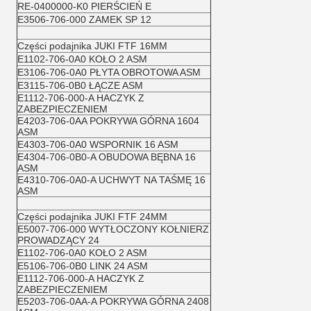
RE-0400000-K0 PIERŚCIEŃ E
E3506-706-000 ZAMEK SP 12
Części podajnika JUKI FTF 16MM
E1102-706-0A0 KOŁO 2 ASM
E3106-706-0A0 PŁYTA OBROTOWA ASM
E3115-706-0B0 ŁĄCZE ASM
E1112-706-000-A HACZYK Z
ZABEZPIECZENIEM
E4203-706-0AA POKRYWA GÓRNA 1604
ASM
E4303-706-0A0 WSPORNIK 16 ASM
E4304-706-0B0-A OBUDOWA BĘBNA 16
ASM
E4310-706-0A0-A UCHWYT NA TAŚMĘ 16
ASM
Części podajnika JUKI FTF 24MM
E5007-706-000 WYTŁOCZONY KOŁNIERZ
PROWADZĄCY 24
E1102-706-0A0 KOŁO 2 ASM
E5106-706-0B0 LINK 24 ASM
E1112-706-000-A HACZYK Z
ZABEZPIECZENIEM
E5203-706-0AA-A POKRYWA GÓRNA 2408