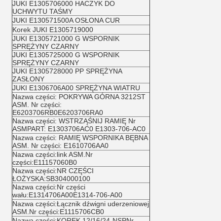
JUKI E1305706000 HACZYK DO
UCHWYTU TAŚMY
JUKI E130571500A OSŁONA CUR
Korek JUKI E1305719000
JUKI E1305721000 G WSPORNIK
SPRĘŻYNY CZARNY
JUKI E1305725000 G WSPORNIK
SPRĘŻYNY CZARNY
JUKI E1305728000 PP SPRĘŻYNA
ZASŁONY
JUKI E1306706A00 SPRĘŻYNA WIATRU
Nazwa części: POKRYWA GÓRNA 3212ST
ASM. Nr części:
E6203706RB0E6203706RA0
Nazwa części: WSTRZĄŚNIJ RAMIĘ Nr
ASMPART: E1303706AC0 E1303-706-AC0
Nazwa części: RAMIĘ WSPORNIKA BĘBNA
ASM. Nr części: E1610706AA0
Nazwa części:link ASM.Nr
części:E11157060B0
Nazwa części:NR CZĘŚCI
ŁOŻYSKA:SB304000100
Nazwa części:Nr części
wału:E1314706A00E1314-706-A00
Nazwa części:Łącznik dźwigni uderzeniowej
ASM.Nr części:E1115706CB0
Nazwa części:KOREK 12/16/24-NSPNr