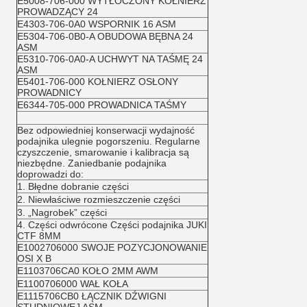
E5008-706-000 WYTŁOCZONY KOŁNIERZ
PROWADZĄCY 24
E4303-706-0A0 WSPORNIK 16 ASM
E5304-706-0B0-A OBUDOWA BĘBNA 24
ASM
E5310-706-0A0-A UCHWYT NA TAŚMĘ 24
ASM
E5401-706-000 KOŁNIERZ OSŁONY
PROWADNICY
E6344-705-000 PROWADNICA TAŚMY
Bez odpowiedniej konserwacji wydajność
podajnika ulegnie pogorszeniu. Regularne
czyszczenie, smarowanie i kalibracja są
niezbędne. Zaniedbanie podajnika
doprowadzi do:
1. Błędne dobranie części
2. Niewłaściwe rozmieszczenie części
3. „Nagrobek” części
4. Części odwrócone Części podajnika JUKI
CTF 8MM
E1002706000 SWOJE POZYCJONOWANIE
OSI X B
E1103706CA0 KOŁO 2MM AWM
E1100706000 WAŁ KOŁA
E1115706CB0 ŁĄCZNIK DŹWIGNI