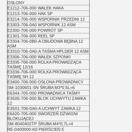
OSŁONY
E1212-706-000 WAŁEK HAKA
E1213-706-000 HAK SP
E3214-706-000 WSPORNIK PRZEDNI 12
E3303-706-0A0 WSPORNIK 12 ASM
E2300-706-000 POWRÓT SP
E1301-706-000 REEL SP
E3304-706-0B0-A OBUDOWA BĘBNA 12
ASM
E3310-706-0A0-A TAŚMA HPLDER 12 ASM
E3306-706-000 WAŁEK SZPONKI
E3335-706-000 ROLKA PROWADZĄCA
TAŚMĘ 12/16
E3336-706-000 ROLKA PROWADZĄCA
TAŚMĘ SH 12
E3400-706-000 OSŁONA PROWADNICY
SM-1030601-SN ŚRUBA M3*0,5L=6
E6344-705-000 PROWADNICA TAŚMY
E3500-706-000 BLOK UCHWYTU ZAMKA
12
E3501-706-0A0-A UCHWYT ZAMKA 12
E6420-705-000 SWORZEŃ DŹWIGNI
BLOKUJĄCEJ
SM-8040402TP ŚRUBA M4*0,7L=4
RE-0400000-K0 PIERŚCIEŃ E