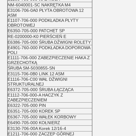
NM-6040001-SC NAKRĘTKA M4
E3106-706-0A0 PŁYTA OBROTOWA 12
ASM
E1107-706-000 PODKŁADKA PŁYTY
OBROTOWEJ
E6350-705-000 PATCHET SP
RE-0200000-K0 PIERŚCIEŃ E
E6386-705-000 ŚRUBA DŹWIGNI ROLETY
E4901-760-000 PODKŁADKA DOPOROWA
POLI
E1111-706-000 ZABEZPIECZENIE HAKA Z
GRZECHOTKĄ
ŚRUBA SM-5030855-SN
E3115-706-0B0 LINK 12 ASM
E1116-706-C00 WAŁ DŹWIGNI
STRUKTURALNEJ
E6372-705-000 ŚRUBA ŁĄCZĄCA
E1112-706-000-A HACZYK Z
ZABEZPIECZENIEM
E6322-705-000 PIN
E6351-705-000 KOREK SP
E6367-705-000 WAŁEK KORBOWY
E6490-705-000 KOŁNIERZ
E3130-706-00A Korek 12/16-4
E1211-706-000 ZACZEP GÓRNEJ