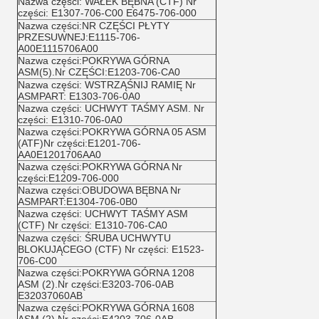
Nazwa części: WAŁEK BĘBNA (CTF) Nr
części: E1307-706-C00 E6475-706-000
Nazwa części:NR CZĘŚCI PŁYTY
PRZESUWNEJ:E1115-706-
A00E1115706A00
Nazwa części:POKRYWA GÓRNA
ASM(5).Nr CZĘŚCI:E1203-706-CA0
Nazwa części: WSTRZĄŚNIJ RAMIĘ Nr
ASMPART: E1303-706-0A0
Nazwa części: UCHWYT TAŚMY ASM. Nr
części: E1310-706-0A0
Nazwa części:POKRYWA GÓRNA 05 ASM
(ATF)Nr części:E1201-706-
AA0E1201706AA0
Nazwa części:POKRYWA GÓRNA Nr
części:E1209-706-000
Nazwa części:OBUDOWA BĘBNA Nr
ASMPART:E1304-706-0B0
Nazwa części: UCHWYT TAŚMY ASM
(CTF) Nr części: E1310-706-CA0
Nazwa części: ŚRUBA UCHWYTU
BLOKUJĄCEGO (CTF) Nr części: E1523-
706-C00
Nazwa części:POKRYWA GÓRNA 1208
ASM (2).Nr części:E3203-706-0AB
E32037060AB
Nazwa części:POKRYWA GÓRNA 1608