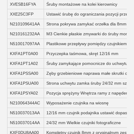
XVESB16FYA
Śruby montażowe na kolei kierownicy
XXE25C3FP
Ustawić śrubę do ograniczania pozycji przekła
N210109641AA
Strona pokrywa zamykać orzełka dla 8mm Fe
N210161232AA
M3 Cienkie płaskie zmywarki do śruby montaż
N510017097AA
Plastikowe przepływy pomiędzy czujnikiem a
KXFA1PT0A00
Przyczepka taśmowa, skręt 12/16 mm
KXFA1PT1A02
Śruby zamykające pomocnicze do uchwytu zat
KXFA1PSSA00
Zęby grzebieniowe naprawa małe skrutki czę
KXFA1PSUA00
Strona uchwytu zamka śruby 24/32 mm szerok
KXFA1PSYA02
Pozycja sprężyny Wnętrza ramy z napędem 
N210064344AC
Wyposażenie czujnika na wiosnę
N510037013AA
12/16 mm czujnik podajnika ustawić dopasowa
N510037014AA
24/32 mm Wielkie czujniki fotograficzne
KXF0DU8AA00
Kompletny czujnik 8mm z oryginalnym zesta