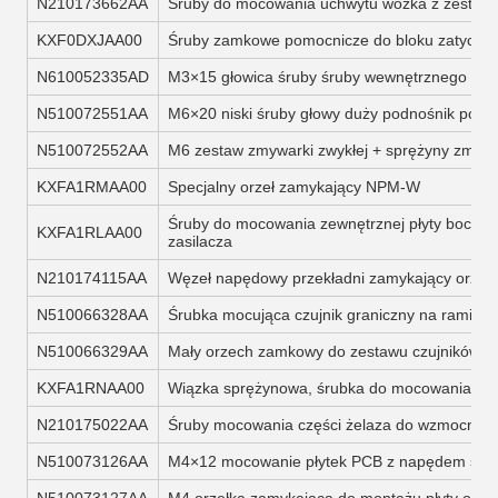
N210173662AA
Śruby do mocowania uchwytu wózka z zestawe
KXF0DXJAA00
Śruby zamkowe pomocnicze do bloku zatyczk
N610052335AD
M3×15 głowica śruby śruby wewnętrznego po
N510072551AA
M6×20 niski śruby głowy duży podnośnik podł
N510072552AA
M6 zestaw zmywarki zwykłej + sprężyny zmywa
KXFA1RMAA00
Specjalny orzeł zamykający NPM-W
Śruby do mocowania zewnętrznej płyty boczne
KXFA1RLAA00
zasilacza
N210174115AA
Węzeł napędowy przekładni zamykający orze
N510066328AA
Śrubka mocująca czujnik graniczny na ramie 
N510066329AA
Mały orzech zamkowy do zestawu czujników poz
KXFA1RNAA00
Wiązka sprężynowa, śrubka do mocowania, sz
N210175022AA
Śruby mocowania części żelaza do wzmocnie
N510073126AA
M4×12 mocowanie płytek PCB z napędem sk