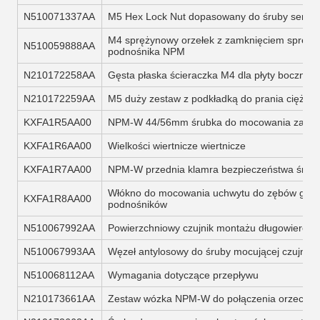
N510071337AA
M5 Hex Lock Nut dopasowany do śruby serii
M4 sprężynowy orzełek z zamknięciem spręży
N510059888AA
podnośnika NPM
N210172258AA
Gęsta płaska ścieraczka M4 dla płyty boczne
N210172259AA
M5 duży zestaw z podkładką do prania ciężkie
KXFA1R5AA00
NPM-W 44/56mm śrubka do mocowania zamka
KXFA1R6AA00
Wielkości wiertnicze wiertnicze
KXFA1R7AA00
NPM-W przednia klamra bezpieczeństwa śrubk
Włókno do mocowania uchwytu do zębów grze
KXFA1R8AA00
podnośników
N510067992AA
Powierzchniowy czujnik montażu długowier
N510067993AA
Węzeł antylosowy do śruby mocującej czujnik s
N510068112AA
Wymagania dotyczące przepływu
N210173661AA
Zestaw wózka NPM-W do połączenia orzecha