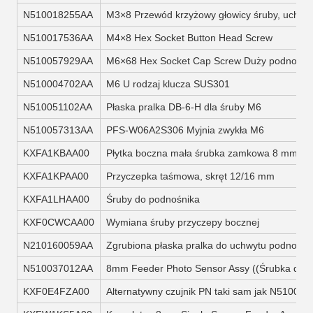
N510018255AA
M3×8 Przewód krzyżowy głowicy śruby, uchwy
N510017536AA
M4×8 Hex Socket Button Head Screw
N510057929AA
M6×68 Hex Socket Cap Screw Duży podnośnik
N510004702AA
M6 U rodzaj klucza SUS301
N510051102AA
Płaska pralka DB-6-H dla śruby M6
N510057313AA
PFS-W06A2S306 Myjnia zwykła M6
KXFA1KBAA00
Płytka boczna mała śrubka zamkowa 8 mm
KXFA1KPAA00
Przyczepka taśmowa, skręt 12/16 mm
KXFA1LHAA00
Śruby do podnośnika
KXF0CWCAA00
Wymiana śruby przyczepy bocznej
N210160059AA
Zgrubiona płaska pralka do uchwytu podnośni
N510037012AA
8mm Feeder Photo Sensor Assy ((Śrubka do
KXF0E4FZA00
Alternatywny czujnik PN taki sam jak N51003