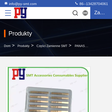
info@py-smt.com
86--13428704061
Zacytować
Produkty
>
>
>
Dom
Produkty
Części Zamienne SMT
PANASERT CM402 602 Fujifilm Magnetyczna Uszczelka Miedziana Powierzchnia Montażu Akcesorium Maszyny PLATE N610014970AE W Magazynie