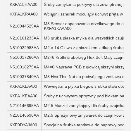
KXFA1LHAA00
Śruby zamykania pokrywy dla zewnętrznej płyty
KXFA1KRAA00
Wciągnij sznurek mocujący uchwyt pręta w pobl
M3 Sensor dopasowania orzełkowego do orzełka
N210044529AA
KXFA1KAAA00
N210161233AA
M3 gruba płaska myjka dla wszystkich czujnik
N510022988AA
M2 × 14 Głowa z gniazdkiem z długą śrubą Mi
N510017260AA
M2×6 Krótki śrubokręg Hex Bolt Mały czujnik 
N510018279AA
M4×6 Naprawa PCB z głowicą skrzyni skrzynio
N610037840AA
M3 Hex Thin Nut do podwójnego zestawu czu
KXFA1KLAA00
Wewnętrzna płytka biegów śrubka stała obok c
KXFA1KEAA00
Śruby z uchwytem sprężyny pod blokem bazow
N210146695AA
M2.5 Muszel zamykający dla śruby czujnika s
N210146696AA
M2.5 Sprężynowy zmywarek do czujników zes
KXF0DYAJA00
Specjalna śrubka taptitowa do naprawy podłoż