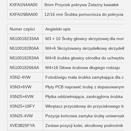
KXFA1N4AA00
8mm Przycisk pokrywa Żelazny kawałek
KXFA1NBAA00
12/16 mm Śrubka pomocnicza do pokrycia prz
Numer części
Angielski opis
N510018233AA
M3 × 10 Śruby głowicy skrzyżowej dla monta
N510018280AA
M4×6 Skrzyżowany skrzydełkowy skrzydełkow
N510018283AA
M4×8 śrubka głowicy ośrodka do uchwytów b
N510018266AA
M4×16 Głowa śrubowa długiego rodzaju
XSN2-4VW
Fotodźwigu mała śrubka zamykająca dla czuj
XSN3+6VW
Płyty PCB naprawić śrubę z dopasowanym my
XSN25+6VW
Płytka oddzielniająca, zaokrąglona śrubka mo
XSN25+18FY
Wkrętacz przyciskowy do przyciskowego bloku
XSN25-4VW
Pozycja końcowa zamyka śrubę uniwersalneg
XVE3B25FYA
Zestaw pozycji kolei, skrutkowy podnośnik cał