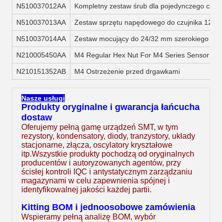
N510037012AA
Kompletny zestaw śrub dla pojedynczego czuj
N510037013AA
Zestaw sprzętu napędowego do czujnika 12/1
N510037014AA
Zestaw mocujący do 24/32 mm szerokiego czuj
N210005450AA
M4 Regular Hex Nut For M4 Series Sensor Bol
N210151352AB
M4 Ostrzeżenie przed drgawkami
Nasze usługi
Produkty oryginalne i gwarancja łańcucha
dostaw
Oferujemy pełną gamę urządzeń SMT, w tym
rezystory, kondensatory, diody, tranzystory, układy
stacjonarne, złącza, oscylatory kryształowe
itp.Wszystkie produkty pochodzą od oryginalnych
producentów i autoryzowanych agentów, przy
ścisłej kontroli IQC i antystatycznym zarządzaniu
magazynami w celu zapewnienia spójnej i
identyfikowalnej jakości każdej partii.
Kitting BOM i jednoosobowe zamówienia
Wspieramy pełną analizę BOM, wybór