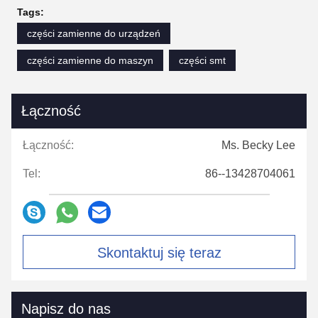
Tags:
części zamienne do urządzeń
części zamienne do maszyn
części smt
Łączność
Łączność:
Ms. Becky Lee
Tel:
86--13428704061
Skontaktuj się teraz
Napisz do nas