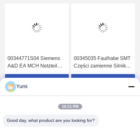
00344771S04 Siemens
00345035 Faulhabe SMT
A&D EA MCH Netzteil
Części zamienne Silnik
S23 Stromversorgung
cewki Feida 3x8
6AR1306-0HA04-0AA0
00345035s01
Uzyskaj najlepszą cenę
Uzyskaj najlepszą cenę
Yumi
10:31 PM
Good day, what product are you looking for?
PING YOU INDUSTRIAL CO.,LTD