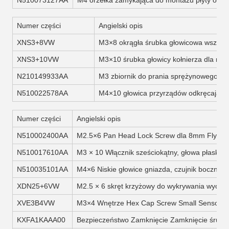
N510073127AA
M4 orzełka zamykająca do montażu płyty obwo
Numer części
Angielski opis
XNS3+8VW
M3×8 okrągła śrubka głowicowa wszelki
XNS3+10VW
M3×10 śrubka głowicy kołnierza dla ma
N210149933AA
M3 zbiornik do prania sprężynowego
N510022578AA
M4×10 głowica przyrządów odkręcający
Numer części
Angielski opis
N510002400AA
M2.5×6 Pan Head Lock Screw dla 8mm Flyda O
N510017610AA
M3 × 10 Włącznik sześciokątny, głowa płaska, c
N510035101AA
M4×6 Niskie głowice gniazda, czujnik boczny
XDN25+6VW
M2.5 × 6 skręt krzyżowy do wykrywania wycie
XVE3B4VW
M3×4 Wnętrze Hex Cap Screw Small Sensor S
KXFA1KAAA00
Bezpieczeństwo Zamknięcie Zamknięcie śruby