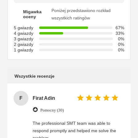
Poniżej przedstawiono rozkład
Migawka
oceny
wszystkich ratingów
5 gwiazdy
67%
4 gwiazdy
33%
3 gwiazdy
0%
2 gwiazdy
0%
1 gwiazdy
0%
Wszystkie recenzje
F
Firat Adin
Pomocny (30)
The professional SMT team was able to
respond promptly and helped me solve the