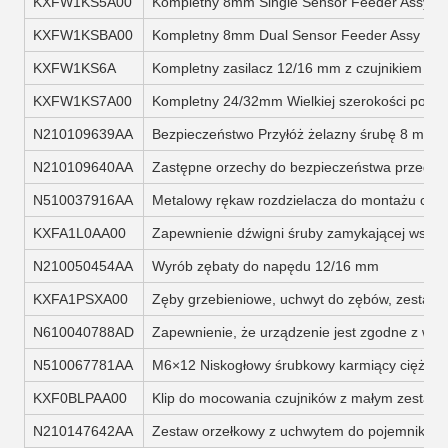
KXFW1KS5A00
Kompletny 8mm Single Sensor Feeder Assy
KXFW1KSBA00
Kompletny 8mm Dual Sensor Feeder Assy
KXFW1KS6A
Kompletny zasilacz 12/16 mm z czujnikiem As
KXFW1KS7A00
Kompletny 24/32mm Wielkiej szerokości podno
N210109639AA
Bezpieczeństwo Przyłóż żelazny śrubę 8 mm
N210109640AA
Zastępne orzechy do bezpieczeństwa przedni
N510037916AA
Metalowy rękaw rozdzielacza do montażu czuj
KXFA1L0AA00
Zapewnienie dźwigni śruby zamykającej wszyst
N210050454AA
Wyrób zębaty do napędu 12/16 mm
KXFA1PSXA00
Zęby grzebieniowe, uchwyt do zębów, zestaw 
N610040788AD
Zapewnienie, że urządzenie jest zgodne z wym
N510067781AA
M6×12 Niskogłowy śrubkowy karmiący ciężko
KXF0BLPAA00
Klip do mocowania czujników z małym zestaw
N210147642AA
Zestaw orzełkowy z uchwytem do pojemnika