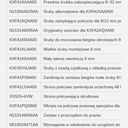
KXFA1KAAA00
Przednia śrubka zabezpieczająca 8~32 mm
N210044529AA
Śruby alternatywne dla KXFA1KAAA00
KXFA1KQAA00
Śruby zamykające pokrycie dla 8/12 mm przyc
N210146695AA
Oryginalny wzorzec dla KXFA1KQAA00
KXFA1KRAA00
Śruby do mocowania biegów obrotowych 8 m
KXFA1KLAA00
Wielkie śruby montażowe 8 mm
KXFA1KEAA00
Mały wiersz wiertniczy 8 mm
KXF0DYAJA00
Śruby z osadą szpilkową z okładką prasową 
KXFA1PS9A00
Zamknięcie zestawu biegów małe śruby 8/12
KXFA1LGAA00
Strona pokrywa zamknięcia orzechowy All Wid
XSS25+6VW
Strona pokrywająca skrutkowa
KXFA1PQ5B00
Wkręta na pokrywę prasową specjalna dla pod
N210146696AA
Zestaw z przyrządem do prania
N510029471AA
Wymagania w odniesieniu do urządzeń do pr