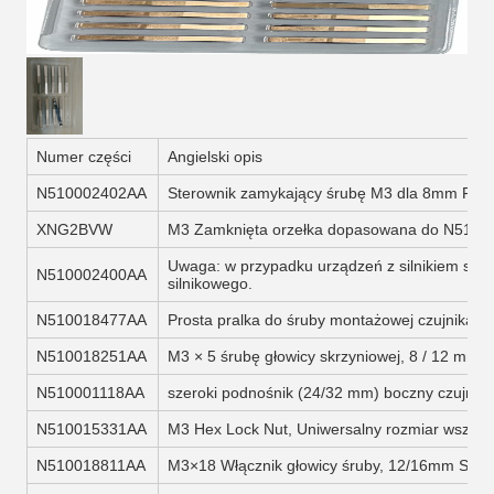
Numer części
Angielski opis
N510002402AA
Sterownik zamykający śrubę M3 dla 8mm Fee
XNG2BVW
M3 Zamknięta orzełka dopasowana do N510
Uwaga: w przypadku urządzeń z silnikiem silni
N510002400AA
silnikowego.
N510018477AA
Prosta pralka do śruby montażowej czujnika
N510018251AA
M3 × 5 śrubę głowicy skrzyniowej, 8 / 12 mm 
N510001118AA
szeroki podnośnik (24/32 mm) boczny czujnik
N510015331AA
M3 Hex Lock Nut, Uniwersalny rozmiar wszyst
N510018811AA
M3×18 Włącznik głowicy śruby, 12/16mm Sens