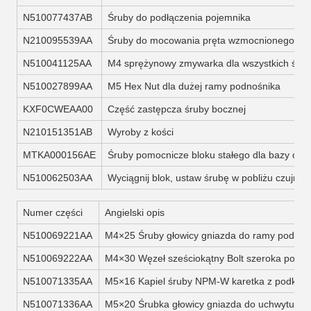
N510077437AB
Śruby do podłączenia pojemnika
N210095539AA
Śruby do mocowania pręta wzmocnionego ra
N510041125AA
M4 sprężynowy zmywarka dla wszystkich śru
N510027899AA
M5 Hex Nut dla dużej ramy podnośnika
KXF0CWEAA00
Część zastępcza śruby bocznej
N210151351AB
Wyroby z kości
MTKA000156AE
Śruby pomocnicze bloku stałego dla bazy czuj
N510062503AA
Wyciągnij blok, ustaw śrubę w pobliżu czujnik
Numer części
Angielski opis
N510069221AA
M4×25 Śruby głowicy gniazda do ramy podaj
N510069222AA
M4×30 Węzeł sześciokątny Bolt szeroka pods
N510071335AA
M5×16 Kapiel śruby NPM-W karetka z podkład
N510071336AA
M5×20 Śrubka głowicy gniazda do uchwytu pod