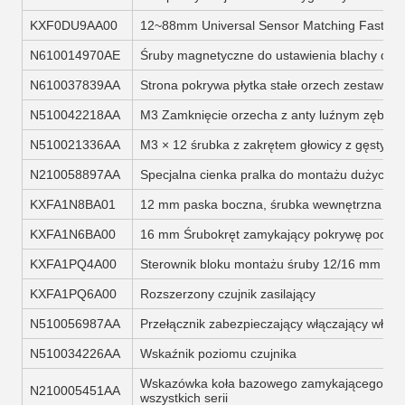
KXF0DU9AA00
12~88mm Universal Sensor Matching Fastene
N610014970AE
Śruby magnetyczne do ustawienia blachy dla 8
N610037839AA
Strona pokrywa płytka stałe orzech zestaw k
N510042218AA
M3 Zamknięcie orzecha z anty luźnym zęba dl
N510021336AA
M3 × 12 śrubka z zakrętem głowicy z gęstym
N210058897AA
Specjalna cienka pralka do montażu dużych c
KXFA1N8BA01
12 mm paska boczna, śrubka wewnętrzna
KXFA1N6BA00
16 mm Śrubokręt zamykający pokrywę podno
KXFA1PQ4A00
Sterownik bloku montażu śruby 12/16 mm po
KXFA1PQ6A00
Rozszerzony czujnik zasilający
N510056987AA
Przełącznik zabezpieczający włączający włącz
N510034226AA
Wskaźnik poziomu czujnika
Wskazówka koła bazowego zamykającego orz
N210005451AA
wszystkich serii