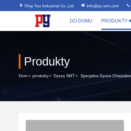
Ping You Industrial Co.,Ltd
info@py-smt.com
DO DOMU
PRODUKTY
Produkty
Dom
>
produkty
>
Dysza SMT
>
Specjalna Dysza Chwytak