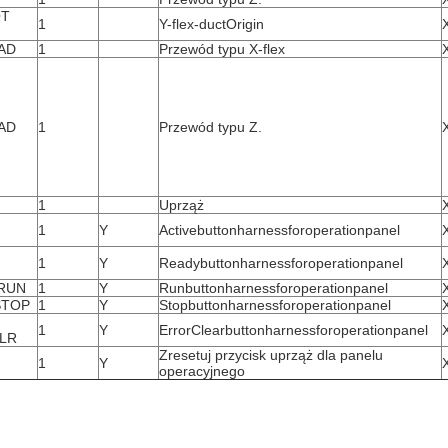
OT
1
Y-flex-ductOrigin
EAD
1
Przewód typu X-flex
EAD
1
Przewód typu Z.
1
Uprząż
1
Y
Activebuttonharnessforoperationpanel
1
Y
Readybuttonharnessforoperationpanel
 RUN
1
Y
Runbuttonharnessforoperationpanel
kSTOP
1
Y
Stopbuttonharnessforoperationpanel
1
Y
ErrorClearbuttonharnessforoperationpanel
CLR
Zresetuj przycisk uprząż dla panelu
1
Y
operacyjnego