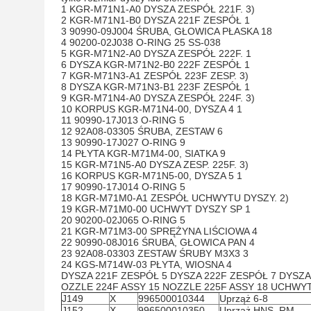
1 KGR-M71N1-A0 DYSZA ZESPÓŁ 221F.
3)
2 KGR-M71N1-B0 DYSZA 221F ZESPÓŁ 1
3 90990-09J004 ŚRUBA, GŁOWICA PŁASKA 18
4 90200-02J038 O-RING 25 SS-038
5 KGR-M71N2-A0 DYSZA ZESPÓŁ 222F.
1
6 DYSZA KGR-M71N2-B0 222F ZESPÓŁ 1
7 KGR-M71N3-A1 ZESPÓŁ 223F ZESP.
3)
8 DYSZA KGR-M71N3-B1 223F ZESPÓŁ 1
9 KGR-M71N4-A0 DYSZA ZESPÓŁ 224F.
3)
10 KORPUS KGR-M71N4-00, DYSZA 4 1
11 90990-17J013 O-RING 5
12 92A08-03305 ŚRUBA, ZESTAW 6
13 90990-17J027 O-RING 9
14 PŁYTA KGR-M71M4-00, SIATKA 9
15 KGR-M71N5-A0 DYSZA ZESP. 225F.
3)
16 KORPUS KGR-M71N5-00, DYSZA 5 1
17 90990-17J014 O-RING 5
18 KGR-M71M0-A1 ZESPÓŁ UCHWYTU DYSZY.
2)
19 KGR-M71M0-00 UCHWYT DYSZY SP 1
20 90200-02J065 O-RING 5
21 KGR-M71M3-00 SPRĘŻYNA LIŚCIOWA 4
22 90990-08J016 ŚRUBA, GŁOWICA PAN 4
23 92A08-03303 ZESTAW ŚRUBY M3X3 3
24 KGS-M714W-03 PŁYTA, WIOSNA 4
DYSZA 221F ZESPÓŁ 5 DYSZA 222F ZESPÓŁ 7 DYSZA
OZZLE 224F ASSY 15 NOZZLE 225F ASSY 18 UCHW
J149
X
996500010344
Uprząż 6-8
J152
X
996500010350
Uprząż HNS, RM