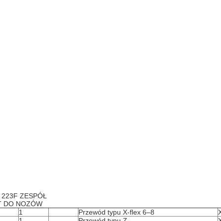
 223F ZESPÓŁ
YT DO NOZÓW
1
Przewód typu X-flex 6–8
1
Przewód typu Z.