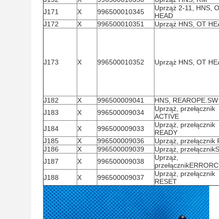
Uprząż 2-11, HNS, 
J171
X
996500010345
HEAD
J172
X
996500010351
Uprząż HNS, OT H
J173
X
996500010352
Uprząż HNS, OT H
J182
X
996500009041
HNS, REAROPE.SW
Uprząż, przełącznik
J183
X
996500009034
ACTIVE
Uprząż, przełącznik
J184
X
996500009033
READY
J185
X
996500009036
Uprząż, przełącznik
J186
X
996500009039
Uprząż, przełączni
Uprząż,
J187
X
996500009038
przełącznikERROR
Uprząż, przełącznik
J188
X
996500009037
RESET