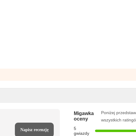
Poniżej przedstaw
Migawka
oceny
wszystkich rating
5
Napisz recenzję
gwiazdy