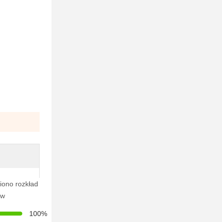
iono rozkład
ów
100%