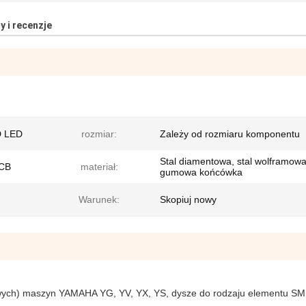
y i recenzje
D LED
rozmiar:
Zależy od rozmiaru komponentu
Stal diamentowa, stal wolframowa
PCB
materiał:
gumowa końcówka
Warunek:
Skopiuj nowy
wych) maszyn YAMAHA YG, YV, YX, YS, dysze do rodzaju elementu SM