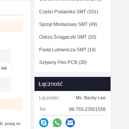
Części Podajnika SMT
(101)
Sprzęt Montażowy SMT
(49)
Ostrza Ściągaczki SMT
(20)
Pasta Lutownicza SMT
(14)
Sztywny Flex PCB
(30)
 lub
Łączność
Łączność:
Ms. Becky Lee
Tel:
86-755-23501556
D, podaj mi