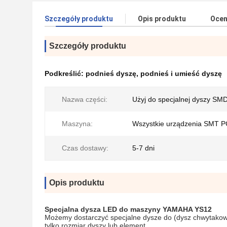
Szczegóły produktu
Opis produktu
Ocen
Szczegóły produktu
Podkreślić:
podnieś dyszę
,
podnieś i umieść dyszę
Nazwa części:
Użyj do specjalnej dyszy SM
Maszyna:
Wszystkie urządzenia SMT 
Czas dostawy:
5-7 dni
Opis produktu
Specjalna dysza LED do maszyny YAMAHA YS12
Możemy dostarczyć specjalne dysze do (dysz chwytako
tylko rozmiar dyszy lub element