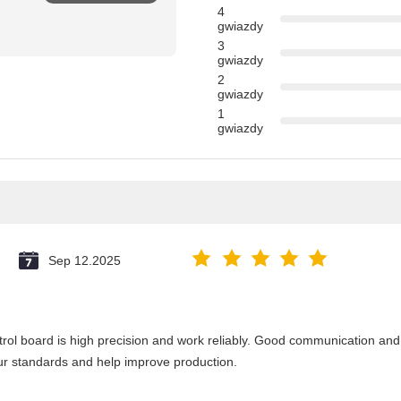
4
gwiazdy
3
gwiazdy
2
gwiazdy
1
gwiazdy
Sep 12.2025
ontrol board is high precision and work reliably. Good communication and
ur standards and help improve production.