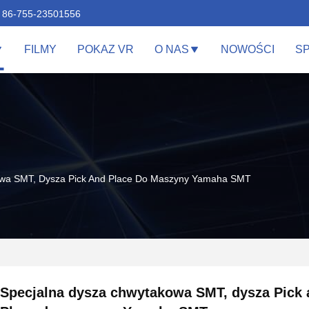
86-755-23501556
FILMY
POKAZ VR
O NAS
NOWOŚCI
S
owa SMT, Dysza Pick And Place Do Maszyny Yamaha SMT
Specjalna dysza chwytakowa SMT, dysza Pick 