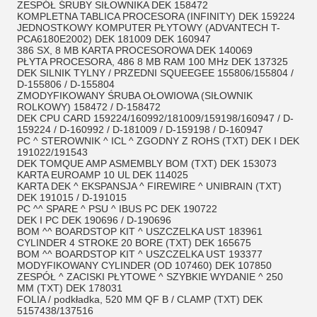
ZESPÓŁ ŚRUBY SIŁOWNIKA DEK 158472
KOMPLETNA TABLICA PROCESORA (INFINITY) DEK 159224
JEDNOSTKOWY KOMPUTER PŁYTOWY (ADVANTECH T-
PCA6180E2002) DEK 181009 DEK 160947
386 SX, 8 MB KARTA PROCESOROWA DEK 140069
PŁYTA PROCESORA, 486 8 MB RAM 100 MHz DEK 137325
DEK SILNIK TYLNY / PRZEDNI SQUEEGEE 155806/155804 /
D-155806 / D-155804
ZMODYFIKOWANY ŚRUBA OŁOWIOWA (SIŁOWNIK
ROLKOWY) 158472 / D-158472
DEK CPU CARD 159224/160992/181009/159198/160947 / D-
159224 / D-160992 / D-181009 / D-159198 / D-160947
PC ^ STEROWNIK ^ ICL ^ ZGODNY Z ROHS (TXT) DEK I DEK
191022/191543
DEK TOMQUE AMP ASMEMBLY BOM (TXT) DEK 153073
KARTA EUROAMP 10 UL DEK 114025
KARTA DEK ^ EKSPANSJA ^ FIREWIRE ^ UNIBRAIN (TXT)
DEK 191015 / D-191015
PC ^^ SPARE ^ PSU ^ IBUS PC DEK 190722
DEK I PC DEK 190696 / D-190696
BOM ^^ BOARDSTOP KIT ^ USZCZELKA UST 183961
CYLINDER 4 STROKE 20 BORE (TXT) DEK 165675
BOM ^^ BOARDSTOP KIT ^ USZCZELKA UST 193377
MODYFIKOWANY CYLINDER (OD 107460) DEK 107850
ZESPÓŁ ^ ZACISKI PŁYTOWE ^ SZYBKIE WYDANIE ^ 250
MM (TXT) DEK 178031
FOLIA / podkładka, 520 MM QF B / CLAMP (TXT) DEK
5157438/137516