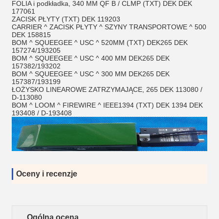
FOLIA i podkładka, 340 MM QF B / CLMP (TXT) DEK DEK
177061
ZACISK PŁYTY (TXT) DEK 119203
CARRIER ^ ZACISK PŁYTY ^ SZYNY TRANSPORTOWE ^ 500
DEK 158815
BOM ^ SQUEEGEE ^ USC ^ 520MM (TXT) DEK265 DEK
157274/193205
BOM ^ SQUEEGEE ^ USC ^ 400 MM DEK265 DEK
157382/193202
BOM ^ SQUEEGEE ^ USC ^ 300 MM DEK265 DEK
157387/193199
ŁOŻYSKO LINEAROWE ZATRZYMAJĄCE, 265 DEK 113080 /
D-113080
BOM ^ LOOM ^ FIREWIRE ^ IEEE1394 (TXT) DEK 1394 DEK
193408 / D-193408
Oceny i recenzje
Ogólna ocena