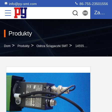
info@py-smt.com
86-755-23501556
Zacytować
Produkty
>
>
>
Dom
Produkty
Ostrza Ściągaczki SMT
145550/181056 Green Camera Assy XC-75CE Do Drukarki Sprzętowej SMT PCB