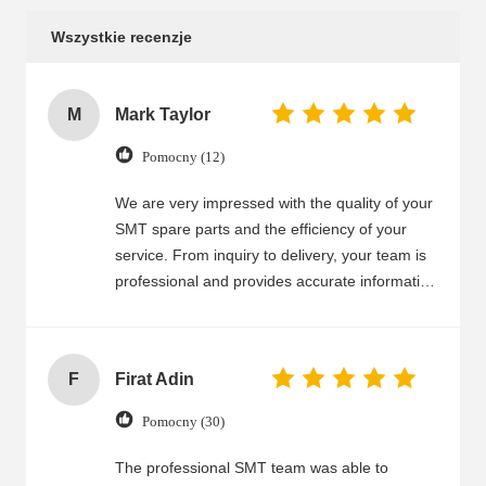
Wszystkie recenzje
M
Mark Taylor
Pomocny (12)
We are very impressed with the quality of your
SMT spare parts and the efficiency of your
service. From inquiry to delivery, your team is
professional and provides accurate information
in a timely manner. SMT parts are high
precision, durable, and work perfectly in our
machines. Fast delivery helps us meet tight
F
Firat Adin
production schedules, and the packaging is
secure to prevent damage. Your after-sales
Pomocny (30)
support is also reliable. We highly recommend
your company to anyone in need of SMT spare
The professional SMT team was able to