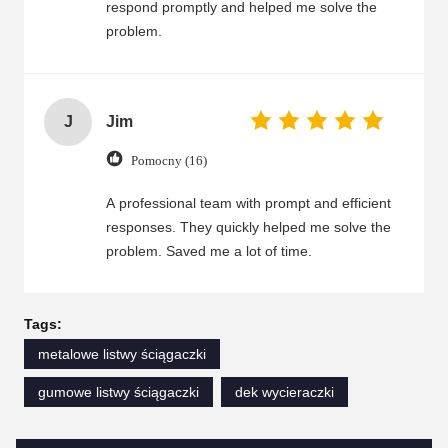
parts.
respond promptly and helped me solve the
problem.
J
Jim
Pomocny (16)
A professional team with prompt and efficient
responses. They quickly helped me solve the
problem. Saved me a lot of time.
Tags:
metalowe listwy ściągaczki
gumowe listwy ściągaczki
dek wycieraczki