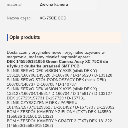
materiał:
Zielona kamera
Nazwa części:
XC-75CE CCD
Opis produktu
Dostarczamy oryginalne nowe i oryginalne używane w
magazynie, możemy również naprawić aparat
DEK 145550/181056 Green Camera Assy XC-75CE do
użytku z drukarką urządzeń SMT PCB
SILNIK SERVO DEK VISION Y AXIS (silnik DEK Y)
133128/160706/145520 D-160706 / D-145520 / D-133128
SILNIK SERVO STÓŁ PODNOSZĄCY DEK (silnik DEK)
160708/140737 D-160708 / D-140737
SILNIK SERVO DEK VISION X AXIS (silnik DEK X)
133127/160704/145817 D-160704 / D-145817 / D-133127
DEK 157729/157731 D-157729 / D-157731
SILNIK CZYSZCZENIA DEK / PAPIERU
181452/157373/129352 / D-181452 / D-157373 / D-129352
BOM ^ ZESPÓŁ KAMERY ^ ZIELONY (TXT) DEK 145550
(155826 181501 181322)
BOM ^ ZESPÓŁ KAMERY ^ GRAFIT 2 (TXT) DEK 181322
(145550/155826/181062)