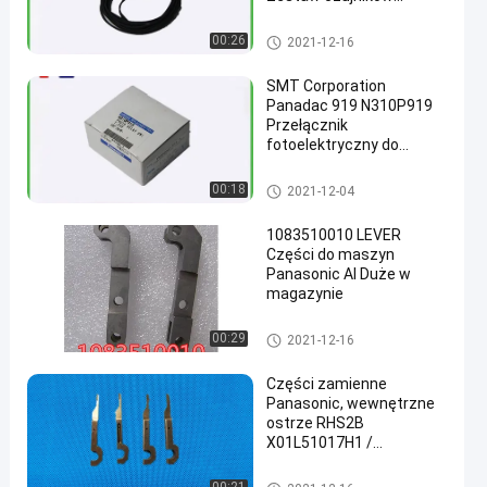
fotoelektrycznych
Wzmacniacz
Części zamienne AI
00:26
2021-12-16
SMT Corporation
Panadac 919 N310P919
Przełącznik
fotoelektryczny do
części zamiennych z
automatyczną wkładką
Części zamienne AI
00:18
2021-12-04
1083510010 LEVER
Części do maszyn
Panasonic AI Duże w
magazynie
Części zamienne AI
00:29
2021-12-16
Części zamienne
Panasonic, wewnętrzne
ostrze RHS2B
X01L51017H1 /
N210056711AA
Części zamienne AI