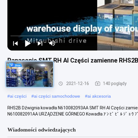
Panasonic SMT RH AI Części zamienne RHS2
X01L51007B
Części zamienne AI
2021-12-16
140 poglądy
#
ai części
#
ai części samochodowe
#
ai akcesoria
RHS2B Dźwignia kowadła N610082093AA SMT RH AI Części zamie
N610082091AA URZĄDZENIE GÓRNEGO Kowadła ｱ ﾝ ﾋﾞ ﾋﾞ ﾙ ｼﾞ ｮ ｳ ﾌﾞ ﾕ
Wiadomości odwiedzających