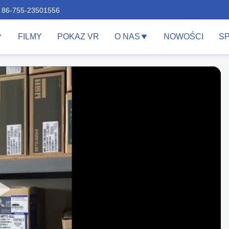
86-755-23501556
FILMY
POKAZ VR
O NAS
NOWOŚCI
S