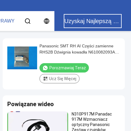
Uzyskaj Najlepszą Cenę
PRAWY
Panasonic SMT RH AI Części zamienne
RHS2B Dźwignia kowadła N610082093AA
X01L51007B
Porozmawiaj Teraz
Ucz Się Więcej
Powiązane wideo
N310P917M Panadac
917M Wzmacniacz
optyczny Panasonic
Zestaw czujników