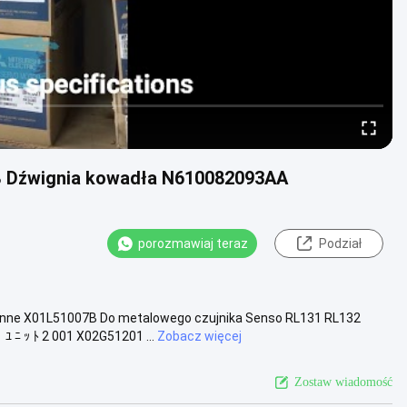
B Dźwignia kowadła N610082093AA
porozmawiaj teraz
Podział
nne X01L51007B Do metalowego czujnika Senso RL131 RL132
 ﾆ ｯ ﾄ 2 001 X02G51201 ...
Zobacz więcej
Zostaw wiadomość