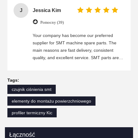
J
Jessica Kim
Pomocny (39)
Your company has become our preferred
supplier for SMT machine spare parts. The
main reasons are fast delivery, consistent
quality, and excellent service. SMT parts are
well-made, fit correctly, and run stably, which
helps reduce our maintenance time and costs.
Your team communicates clearly, responds
Tags:
quickly, and handles any issues efficiently.
czujnik ciśnienia smt
Even for large orders or urgent requests, you
elementy do montażu powierzchniowego
still maintain high standards. We trust your
products and service and look forward to a
profiler termiczny Kic
long-term partnership.
Łączność