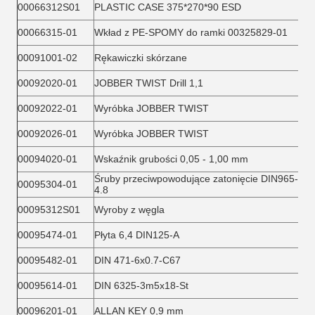
00066312S01
PLASTIC CASE 375*270*90 ESD
00066315-01
Wkład z PE-SPOMY do ramki 00325829-01
00091001-02
Rękawiczki skórzane
00092020-01
JOBBER TWIST Drill 1,1
00092022-01
Wyróbka JOBBER TWIST
00092026-01
Wyróbka JOBBER TWIST
00094020-01
Wskaźnik grubości 0,05 - 1,00 mm
Śruby przeciwpowodujące zatonięcie DIN965-M3
00095304-01
4.8
00095312S01
Wyroby z węgla
00095474-01
Płyta 6,4 DIN125-A
00095482-01
DIN 471-6x0.7-C67
00095614-01
DIN 6325-3m5x18-St
00096201-01
ALLAN KEY 0,9 mm