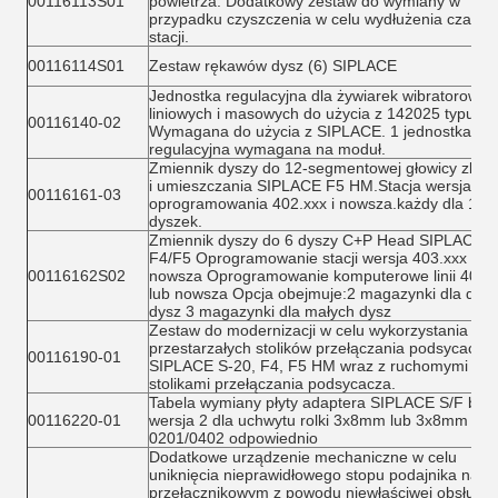
00116113S01
powietrza. Dodatkowy zestaw do wymiany w
przypadku czyszczenia w celu wydłużenia czasu
stacji.
00116114S01
Zestaw rękawów dysz (6) SIPLACE
Jednostka regulacyjna dla żywiarek wibratorowyc
liniowych i masowych do użycia z 142025 typu II.
00116140-02
Wymagana do użycia z SIPLACE. 1 jednostka
regulacyjna wymagana na moduł.
Zmiennik dyszy do 12-segmentowej głowicy zbier
i umieszczania SIPLACE F5 HM.Stacja wersja
00116161-03
oprogramowania 402.xxx i nowsza.każdy dla 12
dyszek.
Zmiennik dyszy do 6 dyszy C+P Head SIPLACE 8
F4/F5 Oprogramowanie stacji wersja 403.xxx lub
00116162S02
nowsza Oprogramowanie komputerowe linii 403.
lub nowsza Opcja obejmuje:2 magazynki dla duż
dysz 3 magazynki dla małych dysz
Zestaw do modernizacji w celu wykorzystania
przestarzałych stolików przełączania podsycacza
00116190-01
SIPLACE S-20, F4, F5 HM wraz z ruchomymi
stolikami przełączania podsycacza.
Tabela wymiany płyty adaptera SIPLACE S/F bez 
00116220-01
wersja 2 dla uchwytu rolki 3x8mm lub 3x8mm
0201/0402 odpowiednio
Dodatkowe urządzenie mechaniczne w celu
uniknięcia nieprawidłowego stopu podajnika na st
przełącznikowym z powodu niewłaściwej obsługi