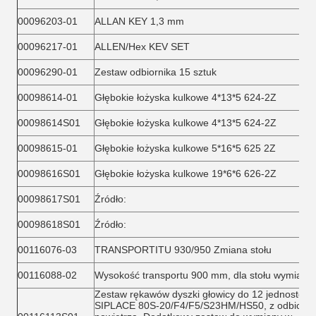
00096203-01
ALLAN KEY 1,3 mm
00096217-01
ALLEN/Hex KEV SET
00096290-01
Zestaw odbiornika 15 sztuk
00098614-01
Głębokie łożyska kulkowe 4*13*5 624-2Z
00098614S01
Głębokie łożyska kulkowe 4*13*5 624-2Z
00098615-01
Głębokie łożyska kulkowe 5*16*5 625 2Z
00098616S01
Głębokie łożyska kulkowe 19*6*6 626-2Z
00098617S01
Źródło:
00098618S01
Źródło:
00116076-03
TRANSPORTITU 930/950 Zmiana stołu
00116088-02
Wysokość transportu 900 mm, dla stołu wymiany.
Zestaw rękawów dyszki głowicy do 12 jednostek
SIPLACE 80S-20/F4/F5/S23HM/HS50, z odbicie