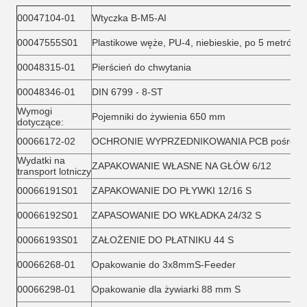
00047104-01
Wtyczka B-M5-AI
00047555S01
Plastikowe węże, PU-4, niebieskie, po 5 metrów.
00048315-01
Pierścień do chwytania
00048346-01
DIN 6799 - 8-ST
Wymogi
Pojemniki do żywienia 650 mm
dotyczące:
00066172-02
OCHRONIE WYPRZEDNIKOWANIA PCB pośredn
Wydatki na
ZAPAKOWANIE WŁASNE NA GŁÓW 6/12
transport lotniczy
00066191S01
ZAPAKOWANIE DO PŁYWKI 12/16 S
00066192S01
ZAPASOWANIE DO WKŁADKA 24/32 S
00066193S01
ZAŁOŻENIE DO PŁATNIKU 44 S
00066268-01
Opakowanie do 3x8mmS-Feeder
00066298-01
Opakowanie dla żywiarki 88 mm S