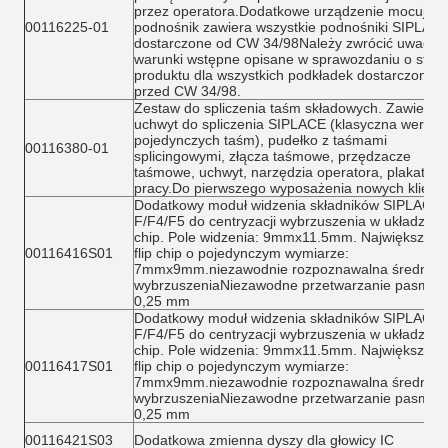
przez operatora.Dodatkowe urządzenie mocując
00116225-01
podnośnik zawiera wszystkie podnośniki SIPLAC
dostarczone od CW 34/98Należy zwrócić uwagę 
warunki wstępne opisane w sprawozdaniu o stani
produktu dla wszystkich podkładek dostarczonyc
przed CW 34/98.
Zestaw do spliczenia taśm składowych. Zawiera
uchwyt do spliczenia SIPLACE (klasyczna wersja 
pojedynczych taśm), pudełko z taśmami
00116380-01
splicingowymi, złącza taśmowe, przędzacze
taśmowe, uchwyt, narzędzia operatora, plakat
pracy.Do pierwszego wyposażenia nowych klient
Dodatkowy moduł widzenia składników SIPLACE 
F/F4/F5 do centryzacji wybrzuszenia w układzie fl
chip. Pole widzenia: 9mmx11.5mm. Największy u
00116416S01
flip chip o pojedynczym wymiarze:
7mmx9mm.niezawodnie rozpoznawalna średnica
wybrzuszeniaNiezawodne przetwarzanie pasma I
0,25 mm
Dodatkowy moduł widzenia składników SIPLACE 
F/F4/F5 do centryzacji wybrzuszenia w układzie fl
chip. Pole widzenia: 9mmx11.5mm. Największy u
00116417S01
flip chip o pojedynczym wymiarze:
7mmx9mm.niezawodnie rozpoznawalna średnica
wybrzuszeniaNiezawodne przetwarzanie pasma I
0,25 mm
00116421S03
Dodatkowa zmienna dyszy dla głowicy IC