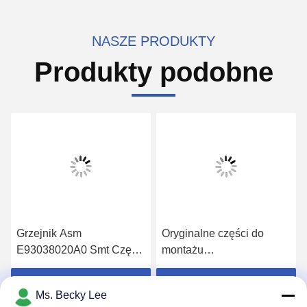
NASZE PRODUKTY
Produkty podobne
Grzejnik Asm
Oryginalne części do
E93038020A0 Smt Części
montażu
zamienne do maszyny
powierzchniowego JUKI
JUKI Dozownik KD775 1
E23269980A0 ATC
Uzyskaj najlepszą cenę
Uzyskaj najlepszą cenę
Ms. Becky Lee
rok gwarancji
OFFSET BOSS ASM 2