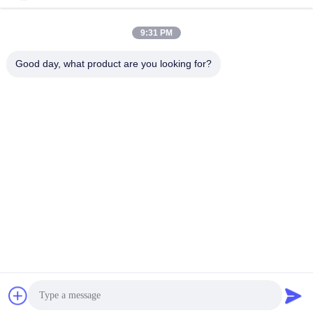
DLA 740 ATC
9:31 PM
Good day, what product are you looking for?
PING YOU INDUSTRIAL CO.,LTD
info@py-smt.com
86-755-23501556
Zachód od drugiego piętra, budynek 10, Zhengzhong Science
Park, społeczność Xintian, ulica Fuhai, dzielnica Bao'an,
Shenzhen China 518103
Chiny Dobra jakość Części do montażu powierzchniowego Dostawca.
Prawa autorskie © 2017-2026 Ping You Industrial Co.,Ltd . Wszelkie prawa
zastrzeżone.