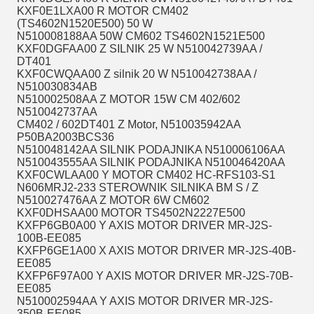
KXF0E1LXA00 R MOTOR CM402
(TS4602N1520E500) 50 W
N510008188AA 50W CM602 TS4602N1521E500
KXF0DGFAA00 Z SILNIK 25 W N510042739AA /
DT401
KXF0CWQAA00 Z silnik 20 W N510042738AA /
N510030834AB
N510002508AA Z MOTOR 15W CM 402/602
N510042737AA
CM402 / 602DT401 Z Motor, N510035942AA
P50BA2003BCS36
N510048142AA SILNIK PODAJNIKA N510006106AA
N510043555AA SILNIK PODAJNIKA N510046420AA
KXF0CWLAA00 Y MOTOR CM402 HC-RFS103-S1
N606MRJ2-233 STEROWNIK SILNIKA BM S / Z
N510027476AA Z MOTOR 6W CM602
KXF0DHSAA00 MOTOR TS4502N2227E500
KXFP6GB0A00 Y AXIS MOTOR DRIVER MR-J2S-
100B-EE085
KXFP6GE1A00 X AXIS MOTOR DRIVER MR-J2S-40B-
EE085
KXFP6F97A00 Y AXIS MOTOR DRIVER MR-J2S-70B-
EE085
N510002594AA Y AXIS MOTOR DRIVER MR-J2S-
350B-EE085