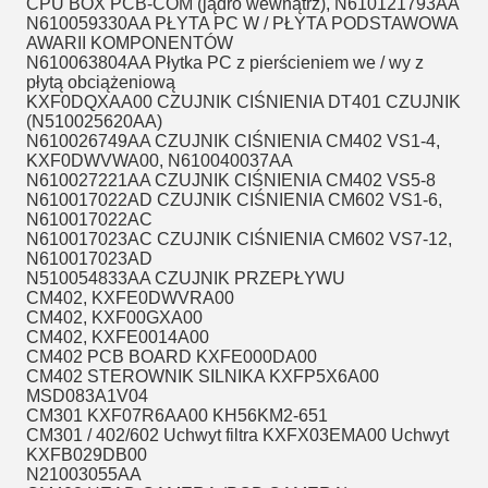
CPU BOX PCB-COM (jądro wewnątrz), N610121793AA
N610059330AA PŁYTA PC W / PŁYTA PODSTAWOWA
AWARII KOMPONENTÓW
N610063804AA Płytka PC z pierścieniem we / wy z
płytą obciążeniową
KXF0DQXAA00 CZUJNIK CIŚNIENIA DT401 CZUJNIK
(N510025620AA)
N610026749AA CZUJNIK CIŚNIENIA CM402 VS1-4,
KXF0DWVWA00, N610040037AA
N610027221AA CZUJNIK CIŚNIENIA CM402 VS5-8
N610017022AD CZUJNIK CIŚNIENIA CM602 VS1-6,
N610017022AC
N610017023AC CZUJNIK CIŚNIENIA CM602 VS7-12,
N610017023AD
N510054833AA CZUJNIK PRZEPŁYWU
CM402, KXFE0DWVRA00
CM402, KXF00GXA00
CM402, KXFE0014A00
CM402 PCB BOARD KXFE000DA00
CM402 STEROWNIK SILNIKA KXFP5X6A00
MSD083A1V04
CM301 KXF07R6AA00 KH56KM2-651
CM301 / 402/602 Uchwyt filtra KXFX03EMA00 Uchwyt
KXFB029DB00
N21003055AA