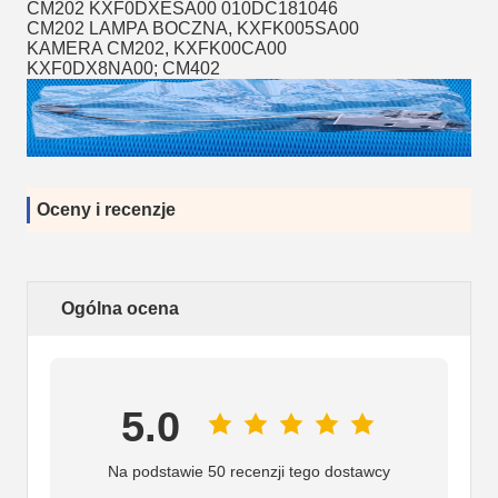
CM202 KXF0DXESA00 010DC181046
CM202 LAMPA BOCZNA, KXFK005SA00
KAMERA CM202, KXFK00CA00
KXF0DX8NA00;
CM402
Oceny i recenzje
Ogólna ocena
5.0
Na podstawie 50 recenzji tego dostawcy