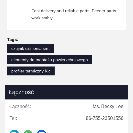
need to confirm specifications, you reply
quickly and provide detailed answers. This
Fast delivery and reliable parts. Feeder parts
cooperation has been very smooth, and we will
work stably.
continue to place orders with you.
Tags:
czujnik ciśnienia smt
elementy do montażu powierzchniowego
profiler termiczny Kic
Łączność
Łączność:
Ms. Becky Lee
Tel:
86-755-23501556