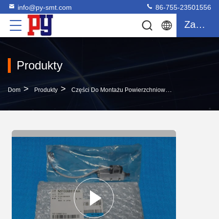
info@py-smt.com
86-755-23501556
Zacytować
Produkty
>
>
>
Dom
Produkty
Części Do Montażu Powierzchniowego
Czujnik Z