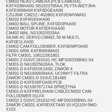
CM402 HEAD CAMERA (PCB CAMERA),
KXFX036HA00;
N51023795AA; PŁYTA WIZYJNA
KXFE0008A00 KXF0DGEAA00
CZUJNIK CM212 / 402/602 KXF0DWVWA01
CM202 KXFW1KHAA00
CM402 BALL SPLINE, KXF0DOPAA00
CM402 MOTOR KXF0DHSAA00
CM402 WAŁ, NS10015533AA
SILNIK AC SERVO CM402, 50 W MULTI,
KXF0E1LXA00
CM402 CAM-FOLLODWER, KXF0DWPOA00
CM301 ARM, KXFB00HMA01
FILTR CM301, 108111001801
CM301 Z 010VC181010, HC-MFS00335BW1-S4
CM301-D N610025628AA, TŁOK
CM301-D KXF0DXK2A00, ZAWÓR 4
CM301-D N610009394AA, UCHWYT FILTRA
ZAWÓR CM301-D 010UC181460
CM301-D KXFE00FGA00 PCB
CM301-D N210076717AA SPRĘŻYNA
CM301-D KXFP6ELIHA00 CABLECM202 CAM-
FOLLODWER 01LFA
CM202 Z 010VC181010 HC-MFS00335BW1-S4
ZAWÓR CM202, KXF0DXETA00 10-VQ110V-5MO-
X153