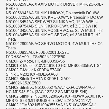
N510002593AA X AXIS MOTOR DRIVER MR-J2S-60B-
EE085
N510056943AA SILNIK LINIOWY, Przenośnik DC 6W
N510037232AA SILNIK KROKOWY, Przenośnik DC 6W
N510043454AA SERWER SILNIKA AC, 15 W WIELU
N510039754AB SILNIK KROKOWY, oś Z DC 6W H8
N510043456AA SILNIK AC SERVO, oś 25 W MULTI H2
N510043455AA SILNIK AC SERVO, oś 3 W MULTI H2
Theta
N510042809AB AC SERVO MOTOR, 4W MULTI H8 Oś
Theta
N510030833AB, P50B02001BXS71
F0DHSAA00 ,: TS4502N2227E50
CM20F Z-Motor, HC-MF0335B-S5
CM301 Z-Motor, 010VC181010 HC-MFS00335BW1-S4
CM202 Z-Motor KXF0DXE7A00
Silnik CM202 KXF0DLAAA00
CM402 Silnik THETA KXF0E1LXA00,
TS4602N1520E500
CM402 Silnik X: N510005279AA / KXF0CWNAA00,
HC-MFS43-S24 (3AC 122V 2.8A MITSUBISHI)
CM402 Silnik Y: N510005280AA / KXF0DWXSA00, HC-
MFS73-S23 (MITSUBISHI 750W 5.2A 3AC 117V)
CM402 / CM602 N510043555AA / N510043589AA /