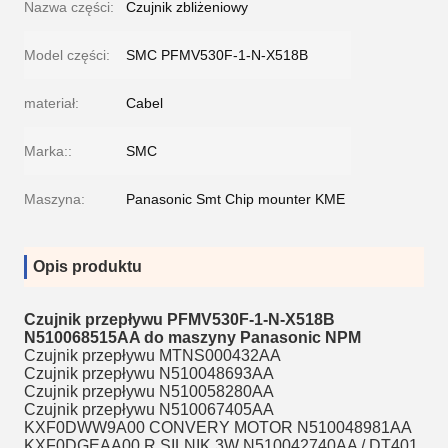
Nazwa części:
Czujnik zbliżeniowy
Model części:
SMC PFMV530F-1-N-X518B
materiał:
Cabel
Marka::
SMC
Maszyna:
Panasonic Smt Chip mounter KME
Opis produktu
Czujnik przepływu PFMV530F-1-N-X518B
N510068515AA do maszyny Panasonic NPM
Czujnik przepływu MTNS000432AA
Czujnik przepływu N510048693AA
Czujnik przepływu N510058280AA
Czujnik przepływu N510067405AA
KXF0DWW9A00 CONVERY MOTOR N510048981AA
KXF0DGEAA00 R SILNIK 3W N510042740AA / DT401