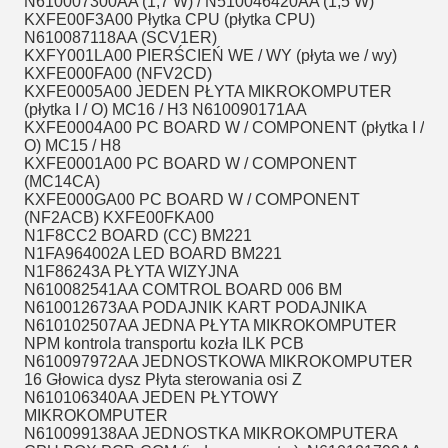
N610007300AA (1,7 W) / N510046420AA (1,5 W)
KXFE00F3A00 Płytka CPU (płytka CPU)
N610087118AA (SCV1ER)
KXFY001LA00 PIERŚCIEŃ WE / WY (płyta we / wy)
KXFE000FA00 (NFV2CD)
KXFE0005A00 JEDEN PŁYTA MIKROKOMPUTER
(płytka I / O) MC16 / H3 N610090171AA
KXFE0004A00 PC BOARD W / COMPONENT (płytka I /
O) MC15 / H8
KXFE0001A00 PC BOARD W / COMPONENT
(MC14CA)
KXFE000GA00 PC BOARD W / COMPONENT
(NF2ACB) KXFE00FKA00
N1F8CC2 BOARD (CC) BM221
N1FA964002A LED BOARD BM221
N1F86243A PŁYTA WIZYJNA
N610082541AA COMTROL BOARD 006 BM
N610012673AA PODAJNIK KART PODAJNIKA
N610102507AA JEDNA PŁYTA MIKROKOMPUTER
NPM kontrola transportu kozła ILK PCB
N610097972AA JEDNOSTKOWA MIKROKOMPUTER
16 Głowica dysz Płyta sterowania osi Z
N610106340AA JEDEN PŁYTOWY
MIKROKOMPUTER
N610099138AA JEDNOSTKA MIKROKOMPUTERA