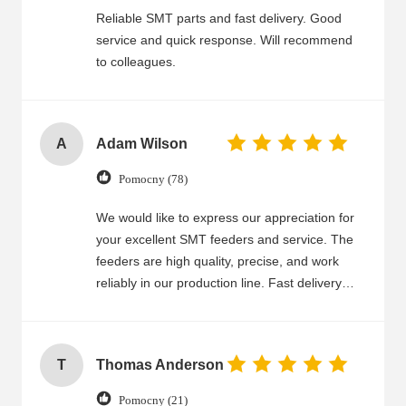
Reliable SMT parts and fast delivery. Good
service and quick response. Will recommend
to colleagues.
A
Adam Wilson
Pomocny (78)
We would like to express our appreciation for
your excellent SMT feeders and service. The
feeders are high quality, precise, and work
reliably in our production line. Fast delivery
and good packaging ensure that we receive
the feeders on time and in good condition.
Your customer service team is friendly,
T
Thomas Anderson
professional, and always ready to help.
Whenever we have technical questions or
Pomocny (21)