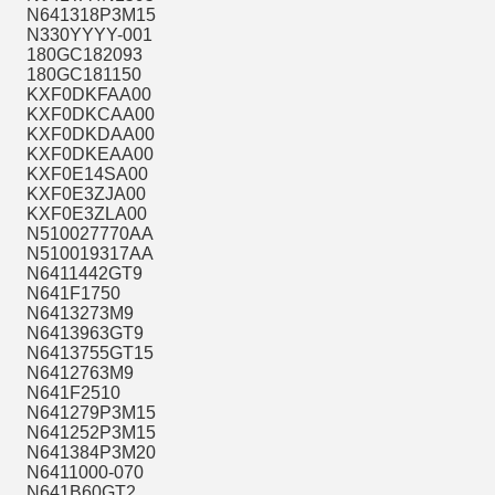
N641318P3M15
N330YYYY-001
180GC182093
180GC181150
KXF0DKFAA00
KXF0DKCAA00
KXF0DKDAA00
KXF0DKEAA00
KXF0E14SA00
KXF0E3ZJA00
KXF0E3ZLA00
N510027770AA
N510019317AA
N6411442GT9
N641F1750
N6413273M9
N6413963GT9
N6413755GT15
N6412763M9
N641F2510
N641279P3M15
N641252P3M15
N641384P3M20
N6411000-070
N641B60GT2