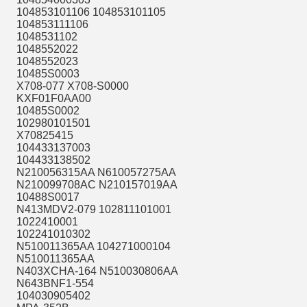
104853101106 104853101105
104853111106
1048531102
1048552022
1048552023
10485S0003
X708-077 X708-S0000
KXF01F0AA00
10485S0002
102980101501
X70825415
104433137003
104433138502
N210056315AA N610057275AA
N210099708AC N210157019AA
10488S0017
N413MDV2-079 102811101001
1022410001
102241010302
N510011365AA 104271000104
N510011365AA
N403XCHA-164 N510030806AA
N643BNF1-554
104030905402