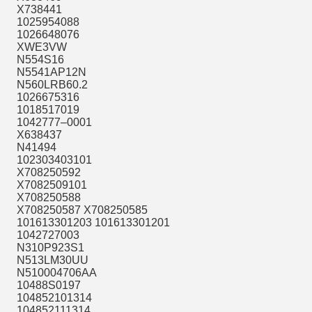
X738441
1025954088
1026648076
XWE3VW
N554S16
N5541AP12N
N560LRB60.2
1026675316
1018517019
1042777–0001
X638437
N41494
102303403101
X708250592
X7082509101
X708250588
X708250587 X708250585
101613301203 101613301201
1042727003
N310P923S1
N513LM30UU
N510004706AA
10488S0197
104852101314
104852111314