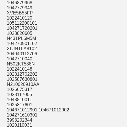
1046879968
1042779349
XVE5B55FP
1022410120
105112200101
104271720201
1023820605
N431PL6M5M
104270901102
XLJNTLA8102
304040112706
1042710040
N502KT588N
1022410148
102812702202
102587630801
N210020910AA
1026675317
1028117005
1048810011
1025817601
104671012901 104671012902
104271610301
3993202344
1020110031