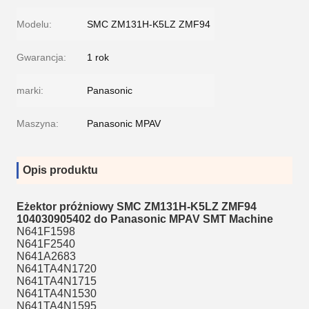
Modelu:
SMC ZM131H-K5LZ ZMF94
Gwarancja:
1 rok
marki:
Panasonic
Maszyna:
Panasonic MPAV
Opis produktu
Eżektor próżniowy SMC ZM131H-K5LZ ZMF94
104030905402 do Panasonic MPAV SMT Machine
N641F1598
N641F2540
N641A2683
N641TA4N1720
N641TA4N1715
N641TA4N1530
N641TA4N1595