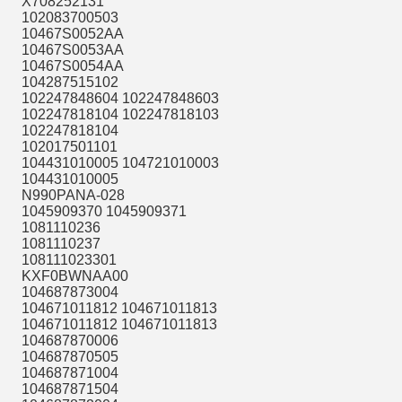
X708252131
102083700503
10467S0052AA
10467S0053AA
10467S0054AA
104287515102
102247848604 102247848603
102247818104 102247818103
102247818104
102017501101
104431010005 104721010003
104431010005
N990PANA-028
1045909370 1045909371
1081110236
1081110237
108111023301
KXF0BWNAA00
104687873004
104671011812 104671011813
104671011812 104671011813
104687870006
104687870505
104687871004
104687871504