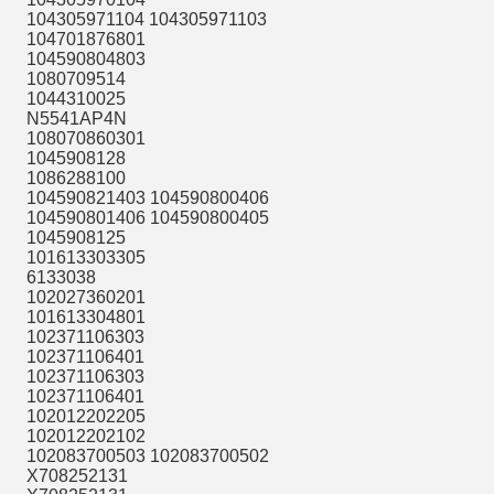
104305971104 104305971103
104701876801
104590804803
1080709514
1044310025
N5541AP4N
108070860301
1045908128
1086288100
104590821403 104590800406
104590801406 104590800405
1045908125
101613303305
6133038
102027360201
101613304801
102371106303
102371106401
102371106303
102371106401
102012202205
102012202102
102083700503 102083700502
X708252131