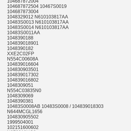
104687872004
104687872504 10467S0019
104687873004
1048329012 N610103817AA
10483S0013 N610103817AA
10483S0014 N610103817AA
10483S0011AA
1048390188
104839018901
1048390182
XXE2C02FP
N554C00608A
104839016604
104830903501
104839017302
104839016802
1048309051
N554C03835N0
1048309069
1048390381
10483S0008AB 10483S0008 / 104839018303
N644MCGL1656
104830905502
1999504001
102151600602