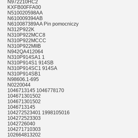
N972210HC2
KXFB00FFA00
N510020598AA
N610009394AB
N610087389AA Pin pomocniczy
N312P922K
N310P922MCC8
N310P922MCCC
N310P922MIIB
N942QA412064
N310P914SA1 1
N310P914S1 914SB
N310P914SC1 914SA
N310P914SB1
N98606.1-695
N0220044
1046713145 1046778170
104671301502
104671301502
1046713145
104272523401 1998105016
104272523303
1042726040
104271710303
102664813202