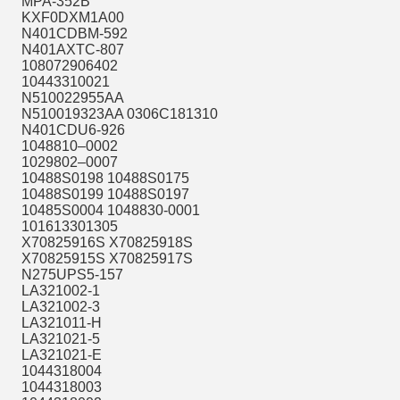
MPA-352B
KXF0DXM1A00
N401CDBM-592
N401AXTC-807
108072906402
10443310021
N510022955AA
N510019323AA 0306C181310
N401CDU6-926
1048810–0002
1029802–0007
10488S0198 10488S0175
10488S0199 10488S0197
10485S0004 1048830-0001
101613301305
X70825916S X70825918S
X70825915S X70825917S
N275UPS5-157
LA321002-1
LA321002-3
LA321011-H
LA321021-5
LA321021-E
1044318004
1044318003