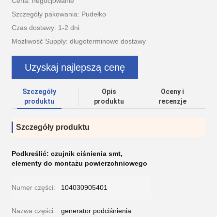
Cena: negocjowalne
Szczegóły pakowania: Pudełko
Czas dostawy: 1-2 dni
Możliwość Supply: długoterminowe dostawy
Uzyskaj najlepszą cenę
Szczegóły
Opis
Oceny i
produktu
produktu
recenzje
Szczegóły produktu
Podkreślić:
czujnik ciśnienia smt
,
elementy do montażu powierzchniowego
Numer części:
104030905401
Nazwa części:
generator podciśnienia