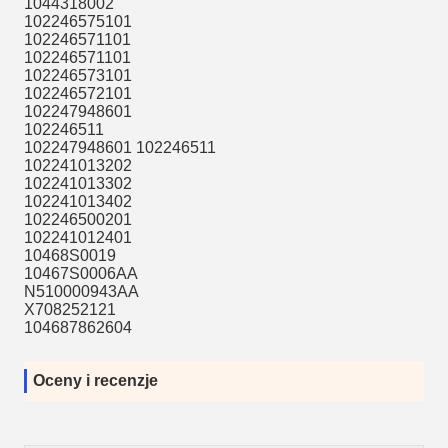
1044318002
102246575101
102246571101
102246571101
102246573101
102246572101
102247948601
102246511
102247948601 102246511
102241013202
102241013302
102241013402
102246500201
102241012401
10468S0019
10467S0006AA
N510000943AA
X708252121
104687862604
Oceny i recenzje