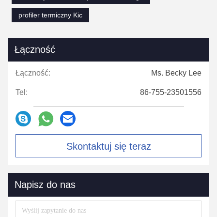
profiler termiczny Kic
Łączność
Łączność:
Ms. Becky Lee
Tel:
86-755-23501556
Skontaktuj się teraz
Napisz do nas