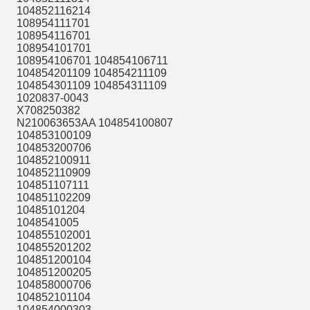
104852116214
108954111701
108954116701
108954101701
108954106701 104854106711
104854201109 104854211109
104854301109 104854311109
1020837-0043
X708250382
N210063653AA 104854100807
104853100109
104853200706
104852100911
104852110909
104851107111
104851102209
10485101204
1048541005
104855102001
104855201202
104851200104
104851200205
104858000706
104852101104
104854000303