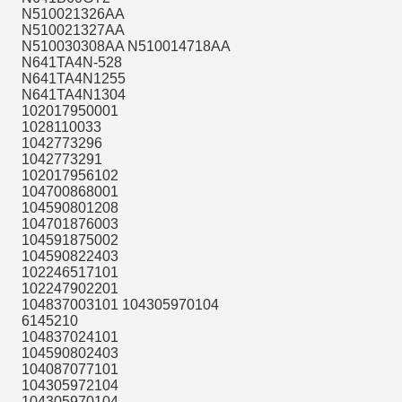
N510021326AA
N510021327AA
N510030308AA N510014718AA
N641TA4N-528
N641TA4N1255
N641TA4N1304
102017950001
1028110033
1042773296
1042773291
102017956102
104700868001
104590801208
104701876003
104591875002
104590822403
102246517101
102247902201
104837003101 104305970104
6145210
104837024101
104590802403
104087077101
104305972104
104305970104