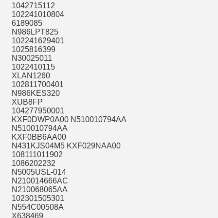
1042715112
102241010804
6189085
N986LPT825
102241629401
1025816399
N30025011
1022410115
XLAN1260
102811700401
N986KES320
XUB8FP
104277950001
KXF0DWP0A00 N510010794AA
N510010794AA
KXF0BB6AA00
N431KJS04M5 KXF029NAA00
108111011902
1086202232
N5005USL-014
N210014666AC
N210068065AA
102301505301
N554C00508A
X638469