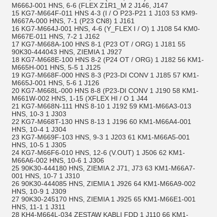
M666J-001 HNS, 6-6 (FLEX Z1R1_M 2 J146, J147
15 KG7-M664F-011 HNS 4-3 (I / O P23-P21 1 J103 53 KM9-
M667A-000 HNS, 7-1 (P23 CN8) 1 J161
16 KG7-M664J-001 HNS, 4-6 (Y_FLEX I / O) 1 J108 54 KM0-
M667E-011 HNS, 7-2 1 J162
17 KG7-M668A-100 HNS 8-1 (P23 OT / ORG) 1 J181 55
90K30-444043 HNS, ZIEMIA 1 J927
18 KG7-M668E-100 HNS 8-2 (P24 OT / ORG) 1 J182 56 KM1-
M665H-001 HNS, 5-5 1 J125
19 KG7-M668F-000 HNS 8-3 (P23-DI CONV 1 J185 57 KM1-
M665J-001 HNS, 5-6 1 J126
20 KG7-M668L-000 HNS 8-8 (P23-DI CONV 1 J190 58 KM1-
M661W-002 HNS, 1-15 (XFLEX HI / O 1 J44
21 KG7-M668N-111 HNS 8-10 1 J192 59 KM1-M66A3-013
HNS, 10-3 1 J303
22 KG7-M668T-130 HNS 8-13 1 J196 60 KM1-M66A4-001
HNS, 10-4 1 J304
23 KG7-M669F-103 HNS, 9-3 1 J203 61 KM1-M66A5-001
HNS, 10-5 1 J305
24 KG7-M66F6-010 HNS, 12-6 (V.OUT) 1 J506 62 KM1-
M66A6-002 HNS, 10-6 1 J306
25 90K30-444180 HNS, ZIEMIA 2 J71, J73 63 KM1-M66A7-
001 HNS, 10-7 1 J310
26 90K30-444085 HNS, ZIEMIA 1 J926 64 KM1-M66A9-002
HNS, 10-9 1 J309
27 90K30-245170 HNS, ZIEMIA 1 J925 65 KM1-M66E1-001
HNS, 11-1 1 J311
28 KH4-M664L-034 ZESTAW KABLI FDD 1 J110 66 KM1-