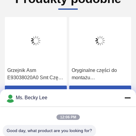
Grzejnik Asm
Oryginalne części do
E93038020A0 Smt Części
montażu
zamienne do maszyny
powierzchniowego JUKI
JUKI Dozownik KD775 1
E23269980A0 ATC
Uzyskaj najlepszą cenę
Uzyskaj najlepszą cenę
Ms. Becky Lee
rok gwarancji
OFFSET BOSS ASM 2
DLA 740 ATC
12:06 PM
Good day, what product are you looking for?