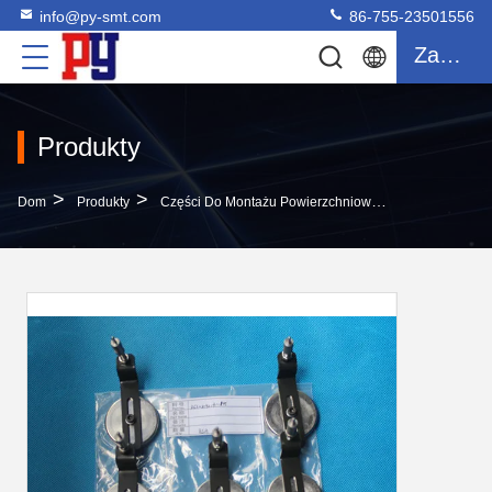
info@py-smt.com
86-755-23501556
Zacytować
Produkty
>
>
>
Dom
Produkty
Części Do Montażu Powierzchniowego
YAMAHA Sm