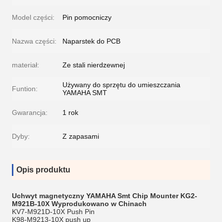
Model części:
Pin pomocniczy
Nazwa części:
Naparstek do PCB
materiał:
Ze stali nierdzewnej
Używany do sprzętu do umieszczania
Funtion:
YAMAHA SMT
Gwarancja:
1 rok
Dyby:
Z zapasami
Opis produktu
Uchwyt magnetyczny YAMAHA Smt Chip Mounter KG2-
M921B-10X Wyprodukowano w Chinach
KV7-M921D-10X Push Pin
K98-M9213-10X push up