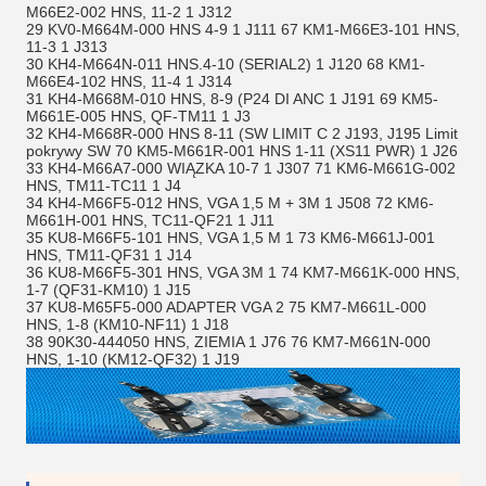
M66E2-002 HNS, 11-2 1 J312
29 KV0-M664M-000 HNS 4-9 1 J111 67 KM1-M66E3-101 HNS,
11-3 1 J313
30 KH4-M664N-011 HNS.4-10 (SERIAL2) 1 J120 68 KM1-
M66E4-102 HNS, 11-4 1 J314
31 KH4-M668M-010 HNS, 8-9 (P24 DI ANC 1 J191 69 KM5-
M661E-005 HNS, QF-TM11 1 J3
32 KH4-M668R-000 HNS 8-11 (SW LIMIT C 2 J193, J195 Limit
pokrywy SW 70 KM5-M661R-001 HNS 1-11 (XS11 PWR) 1 J26
33 KH4-M66A7-000 WIĄZKA 10-7 1 J307 71 KM6-M661G-002
HNS, TM11-TC11 1 J4
34 KH4-M66F5-012 HNS, VGA 1,5 M + 3M 1 J508 72 KM6-
M661H-001 HNS, TC11-QF21 1 J11
35 KU8-M66F5-101 HNS, VGA 1,5 M 1 73 KM6-M661J-001
HNS, TM11-QF31 1 J14
36 KU8-M66F5-301 HNS, VGA 3M 1 74 KM7-M661K-000 HNS,
1-7 (QF31-KM10) 1 J15
37 KU8-M65F5-000 ADAPTER VGA 2 75 KM7-M661L-000
HNS, 1-8 (KM10-NF11) 1 J18
38 90K30-444050 HNS, ZIEMIA 1 J76 76 KM7-M661N-000
HNS, 1-10 (KM12-QF32) 1 J19