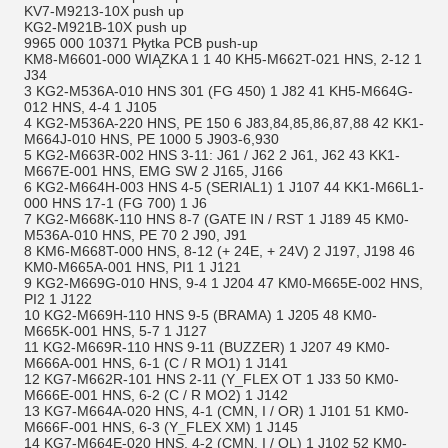
KV7-M9213-10X push up
KG2-M921B-10X push up
9965 000 10371 Płytka PCB push-up
KM8-M6601-000 WIĄZKA 1 1 40 KH5-M662T-021 HNS, 2-12 1
J34
3 KG2-M536A-010 HNS 301 (FG 450) 1 J82 41 KH5-M664G-
012 HNS, 4-4 1 J105
4 KG2-M536A-220 HNS, PE 150 6 J83,84,85,86,87,88 42 KK1-
M664J-010 HNS, PE 1000 5 J903-6,930
5 KG2-M663R-002 HNS 3-11: J61 / J62 2 J61, J62 43 KK1-
M667E-001 HNS, EMG SW 2 J165, J166
6 KG2-M664H-003 HNS 4-5 (SERIAL1) 1 J107 44 KK1-M66L1-
000 HNS 17-1 (FG 700) 1 J6
7 KG2-M668K-110 HNS 8-7 (GATE IN / RST 1 J189 45 KM0-
M536A-010 HNS, PE 70 2 J90, J91
8 KM6-M668T-000 HNS, 8-12 (+ 24E, + 24V) 2 J197, J198 46
KM0-M665A-001 HNS, PI1 1 J121
9 KG2-M669G-010 HNS, 9-4 1 J204 47 KM0-M665E-002 HNS,
PI2 1 J122
10 KG2-M669H-110 HNS 9-5 (BRAMA) 1 J205 48 KM0-
M665K-001 HNS, 5-7 1 J127
11 KG2-M669R-110 HNS 9-11 (BUZZER) 1 J207 49 KM0-
M666A-001 HNS, 6-1 (C / R MO1) 1 J141
12 KG7-M662R-101 HNS 2-11 (Y_FLEX OT 1 J33 50 KM0-
M666E-001 HNS, 6-2 (C / R MO2) 1 J142
13 KG7-M664A-020 HNS, 4-1 (CMN, I / OR) 1 J101 51 KM0-
M666F-001 HNS, 6-3 (Y_FLEX XM) 1 J145
14 KG7-M664E-020 HNS, 4-2 (CMN, I / OL) 1 J102 52 KM0-