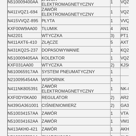
N510009400AA
1
VQZ135
ELEKTROMAGNETYCZNY
ZAWÓR
N411VQZ1-694
1
VQZ115
ELEKTROMAGNETYCZNY
N415VVQZ-895
PŁYTA
1
VVQZ10
KXF00W9AA00
TŁUMIK
4
AN103-
N42201
WTYCZKA
3)
PT1 / 8
N411AXT6-410
ZŁĄCZE
5
AXT661
N431KQ2S-237
DOPASOWYWANIE
1
KQ2S10
N510009405AA
KOLEKTOR
1
VQZ135
KXF031AA00
WTYCZKA
2)
KJS06-
N610065917AA
SYSTEM PNEUMATYCZNY
1
N210095454AA
WSPORNIK
1
ZAWÓR
N411NK805391
1
NK-805
ELEKTROMAGNETYCZNY
KXF0DY0KA00
REGULATOR
2)
AR20-0
N439GA361001
CIŚNIENIOMIERZ
2)
GA36-1
N510034157AA
ZAWÓR
1
VTA315
N510034162AA
ZAWÓR
1
VM132-
N413AKH0-421
ZAWÓR
1
AKH06B