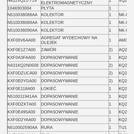
N411VQ21-719
1
VQ21A1
ELEKTROMAGNETYCZNY
1046903004
PŁYTA
1
N510038088AA
KOLEKTOR
1
NK-812
N510038089AA
KOLEKTOR
1
NK-812
N510038090AA
KOLEKTOR
1
NK-812
AGREGAT WYDECHOWY NA
KXF00V6AA00
1
AMC220
OLEJEK
KXF0E1Z7A00
ZAWÓR
2)
AQ240F
KXF0A3FAA00
DOPASOWYWANIE
1
KQ2U06
N431KQ2N0608
DOPASOWYWANIE
2)
KQ2N06
KXF0DZUCA00
DOPASOWYWANIE
2)
KQ2L08
KXF0E0YGA00
DOPASOWYWANIE
2)
KQ2H08
KXF0E118A00
ŁOKIEĆ
1
KQ2Z10
N510011941AA
DOPASOWYWANIE
1
KQ2X04
KXF0DZKTA00
DOPASOWYWANIE
1
KQ2R06
KXF0E495A00
DOPASOWYWANIE
1
KQ2U10
KXF0D2YAA00
DOPASOWYWANIE
1
KQ2H04
N510002590AA
RURA
1
TU1065