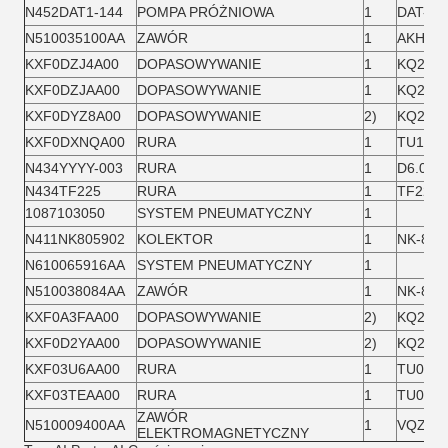
N452DAT1-144
POMPA PRÓŻNIOWA
1
DAT-10
N510035100AA
ZAWÓR
1
AKH12B
KXF0DZJ4A00
DOPASOWYWANIE
1
KQ2L12
KXF0DZJAA00
DOPASOWYWANIE
1
KQ2L12
KXF0DYZ8A00
DOPASOWYWANIE
2)
KQ2H12
KXF0DXNQA00
RURA
1
TU1208
N434YYYY-003
RURA
1
D6.0XD
N434TF225
RURA
1
TF225
1087103050
SYSTEM PNEUMATYCZNY
1
N411NK805902
KOLEKTOR
1
NK-805
N610065916AA
SYSTEM PNEUMATYCZNY
1
N510038084AA
ZAWÓR
1
NK-812
KXF0A3FAA00
DOPASOWYWANIE
2)
KQ2U06
KXF0D2YAA00
DOPASOWYWANIE
2)
KQ2H04
KXF03U6AA00
RURA
1
TU0604
KXF03TEAA00
RURA
1
TU0425
ZAWÓR
N510009400AA
1
VQZ135
ELEKTROMAGNETYCZNY