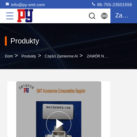
info@py-smt.com
86-755-23501556
Zacytować
Produkty
>
>
>
Dom
Produkty
Części Zamienne AI
ZAWÓR N413VHK2-130 VHK2-04F-04F Części Do Maszyn Panasonic AI Duże W Magazynie