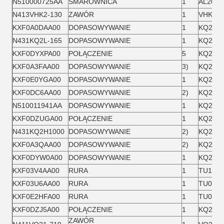
N510000725AA
SMAROWNICA
1
AL20-0
N413VHK2-130
ZAWÓR
1
VHK2-0
KXF0A0DAA00
DOPASOWYWANIE
1
KQ2X06
N431KQ2L-165
DOPASOWYWANIE
1
KQ2L10
KXF0DYXPA00
POŁĄCZENIE
5
KQ2L10
KXF0A3FAA00
DOPASOWYWANIE
3)
KQ2U06
KXF0E0YGA00
DOPASOWYWANIE
1
KQ2H08
KXF0DC6AA00
DOPASOWYWANIE
2)
KQ2H06
N510011941AA
DOPASOWYWANIE
1
KQ2X04
KXF0DZUGA00
POŁĄCZENIE
1
KQ2U06
N431KQ2H1000
DOPASOWYWANIE
2)
KQ2H10
KXF0A3QAA00
DOPASOWYWANIE
2)
KQ2H0
KXF0DYW0A00
DOPASOWYWANIE
1
KQ2L06
KXF03V4AA00
RURA
1
TU1065
KXF03U6AA00
RURA
1
TU0604
KXF0E2HFA00
RURA
1
TU0604
KXF0DZJ5A00
POŁĄCZENIE
1
KQ2L06
ZAWÓR