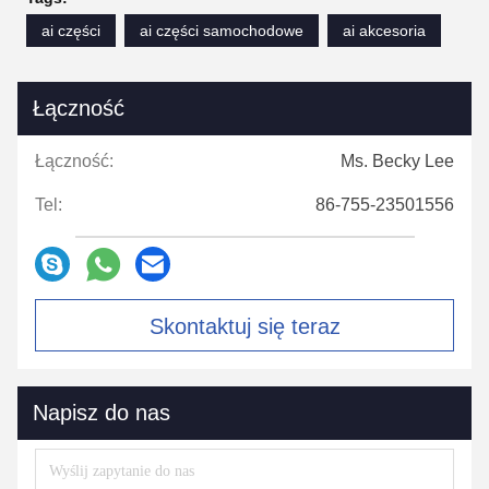
ai części
ai części samochodowe
ai akcesoria
Łączność
Łączność:
Ms. Becky Lee
Tel:
86-755-23501556
Skontaktuj się teraz
Napisz do nas