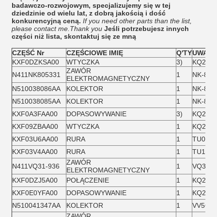
badawczo-rozwojowym, specjalizujemy się w tej
dziedzinie od wielu lat, z dobrą jakością i dość
konkurencyjną ceną.
If you need other parts than the list,
please contact me.Thank you
Jeśli potrzebujesz innych
części niż lista, skontaktuj się ze mną
CZĘŚĆ Nr
CZĘŚCIOWE IMIĘ
Q'TY
UWAGI
KXF0DZKSA00
WTYCZKA
3)
KQ2P-1
ZAWÓR
N411NK805331
1
NK-805
ELEKTROMAGNETYCZNY
N510038086AA
KOLEKTOR
1
NK-812
N510038085AA
KOLEKTOR
1
NK-812
KXF0A3FAA00
DOPASOWYWANIE
3)
KQ2U06
KXF09ZBAA00
WTYCZKA
1
KQ2P-0
KXF03U6AA00
RURA
1
TU0604
KXF03V4AA00
RURA
1
TU1065
ZAWÓR
N411VQ31-936
1
VQ31A1
ELEKTROMAGNETYCZNY
KXF0DZJ5A00
POŁĄCZENIE
1
KQ2L06
KXF0E0YFA00
DOPASOWYWANIE
1
KQ2L10
N510041347AA
KOLEKTOR
1
VV5QZ
ZAWÓR