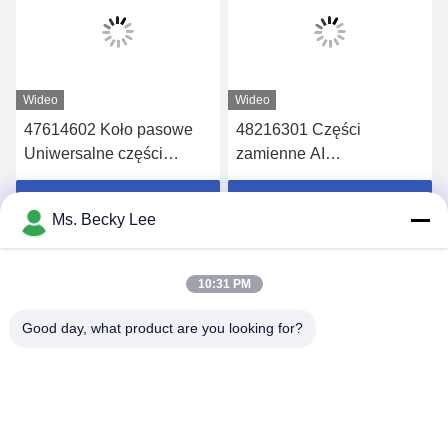
Wideo
Wideo
47614602 Koło pasowe
48216301 Części
Uniwersalne części
zamienne AI
zamienne do maszyny Uic
bezszczotkowego
enkodera prądu stałego
Uzyskaj najlepszą cenę
Uzyskaj najlepszą cenę
Ms. Becky Lee
silnika
10:31 PM
Good day, what product are you looking for?
PING YOU INDUSTRIAL CO.,LTD
info@py-smt.com