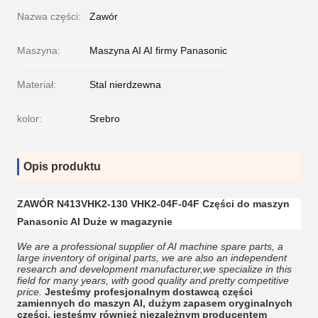
Nazwa części:
Zawór
Maszyna:
Maszyna AI AI firmy Panasonic
Materiał:
Stal nierdzewna
kolor:
Srebro
Opis produktu
ZAWÓR N413VHK2-130 VHK2-04F-04F Części do maszyn
Panasonic AI Duże w magazynie
We are a professional supplier of AI machine spare parts, a
large inventory of original parts, we are also an independent
research and development manufacturer,we specialize in this
field for many years, with good quality and pretty competitive
price.
Jesteśmy profesjonalnym dostawcą części
zamiennych do maszyn AI, dużym zapasem oryginalnych
części, jesteśmy również niezależnym producentem