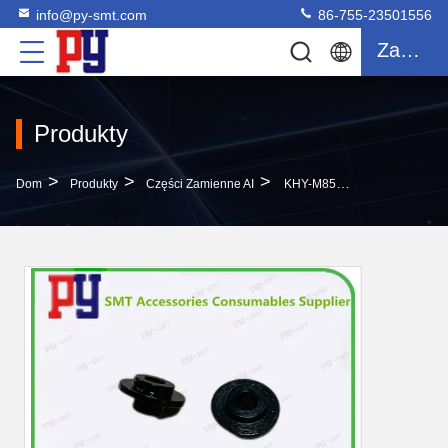
info@py-smt.com
86-755-23501556
Zacytować
Produkty
>
>
>
Dom
Produkty
Części Zamienne AI
KHY-M8527-BOX N210182059AA SPACER SMT Części Zamienne Do Sprzętu SMT