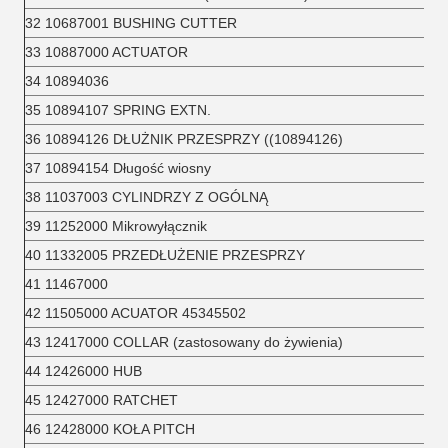
32 10687001 BUSHING CUTTER
33 10887000 ACTUATOR
34 10894036
35 10894107 SPRING EXTN.
36 10894126 DŁUŻNIK PRZESPRZY ((10894126)
37 10894154 Długość wiosny
38 11037003 CYLINDRZY Z OGÓLNĄ
39 11252000 Mikrowyłącznik
40 11332005 PRZEDŁUŻENIE PRZESPRZY
41 11467000
42 11505000 ACUATOR 45345502
43 12417000 COLLAR (zastosowany do żywienia)
44 12426000 HUB
45 12427000 RATCHET
46 12428000 KOŁA PITCH