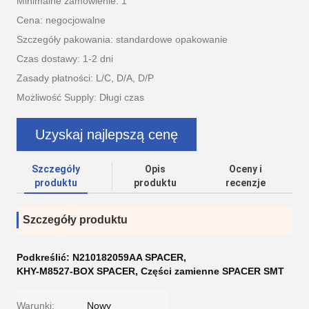
Minimalne zamówienie: 1
Cena: negocjowalne
Szczegóły pakowania: standardowe opakowanie
Czas dostawy: 1-2 dni
Zasady płatności: L/C, D/A, D/P
Możliwość Supply: Długi czas
Uzyskaj najlepszą cenę
Szczegóły
Opis
Oceny i
produktu
produktu
recenzje
Szczegóły produktu
Podkreślić:
N210182059AA SPACER
,
KHY-M8527-BOX SPACER
,
Części zamienne SPACER SMT
Warunki:
Nowy