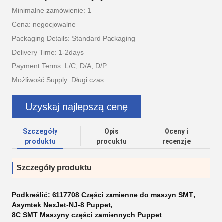
Minimalne zamówienie: 1
Cena: negocjowalne
Packaging Details: Standard Packaging
Delivery Time: 1-2days
Payment Terms: L/C, D/A, D/P
Możliwość Supply: Długi czas
Uzyskaj najlepszą cenę
Szczegóły
Opis
Oceny i
produktu
produktu
recenzje
Szczegóły produktu
Podkreślić:
6117708 Części zamienne do maszyn SMT
,
Asymtek NexJet-NJ-8 Puppet
,
8C SMT Maszyny części zamiennych Puppet