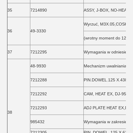
35
7214890
ASSY, J-BOX, NO-HEAT, 
Wyrzuć, M3X.05,COSKET
36
49-3330
(wrotny moment do 12 in-
37
7212295
Wymagania w odniesieniu
48-9930
Mechanizm uwalniania C
7212288
PIN.DOWEL.125 X.438LG
7212292
CAM, HEAT EX, DJ-9500
7212293
ADJ PLATE HEAT EX,DJ-
38
985432
Wymagania w zakresie be
7212305
PIN, DOWEL, 125 X.625