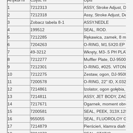
Artykuł nr
Część nr
Opis
1
7212313
ASSY, Stroke Adjust, Dete
2
7212318
Assy, Stroke Adjust, Deten
3
Zobacz tabela 8-1
ASSY.NEDLE
4
199512
SEAL, ROD.
5
7212285
Rękawica, zamek, 8 mm 
6
7204263
O-RING, M1.5X20.EP
7
49-3212
Wkręty, M3-.5 PH PLAT X
8
7212277
Muffler Plate, DJ-9500
9
7212301
O-RING, #025. VITON
10
7212275
Zestaw, ogon, DJ-9500
11
7200578
O-RING, 22" ID, X.032" C
12
7214861
Izolator, ogon gołębia, DJ
13
7214811
ASSY, JET BODY, ZAGÓR
14
7217671
Ogarnek, moment obroto
15
7200581
SEAL, PEEK, 313X.125
16
955055
SEAL, FLUOROLOY G. 3
17
7214879
Pierścień, klamra diafra