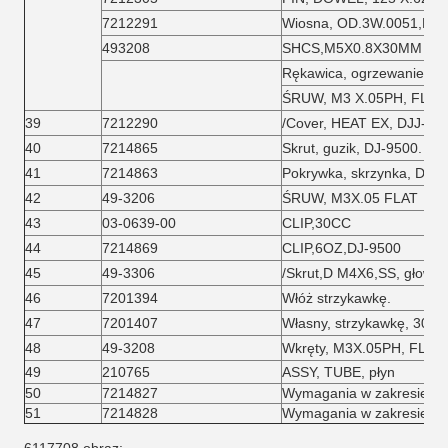
7212291
Wiosna, OD.3W.0051,FH
493208
SHCS,M5X0.8X30MM
Rękawica, ogrzewanie EX
ŚRUW, M3 X.05PH, FLAT
39
7212290
/Cover, HEAT EX, DJJ-95
40
7214865
Skrut, guzik, DJ-9500.
41
7214863
Pokrywka, skrzynka, DJ-9
42
49-3206
ŚRUW, M3X.05 FLAT
43
03-0639-00
CLIP,30CC
44
7214869
CLIP,6OZ,DJ-9500
45
49-3306
/Skrut,D M4X6,SS, głowa
46
7201394
Włóż strzykawkę.
47
7201407
Własny, strzykawkę, 30C
48
49-3208
Wkręty, M3X.05PH, FLST
49
210765
ASSY, TUBE, płyn
50
7214827
Wymagania w zakresie oc
51
7214828
Wymagania w zakresie oc