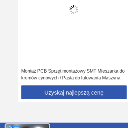
 do
Profesjonalny sprzęt montażowy SMT Maszyna do
a
lutowania na fali do linii montażowej PCB 350
Uzyskaj najlepszą cenę