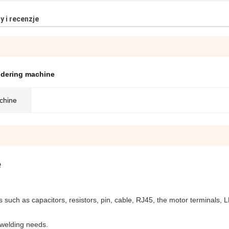
y i recenzje
ldering machine
chine
e
s such as capacitors, resistors, pin, cable, RJ45, the motor terminals,
 welding needs.