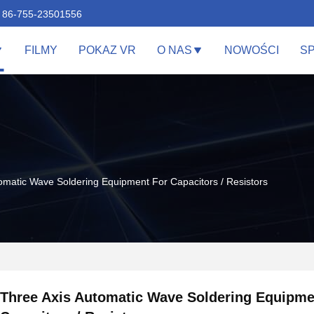
86-755-23501556
FILMY
POKAZ VR
O NAS
NOWOŚCI
S
omatic Wave Soldering Equipment For Capacitors / Resistors
Three Axis Automatic Wave Soldering Equipme