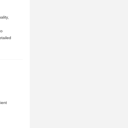
lity,
to
etailed
ient