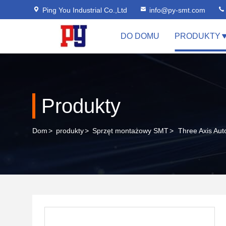
Ping You Industrial Co.,Ltd
info@py-smt.com
DO DOMU
PRODUKTY
Produkty
Dom
>
produkty
>
Sprzęt montażowy SMT
>
Three Axis Aut