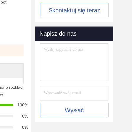
spot
.
Skontaktuj się teraz
Napisz do nas
iono rozkład
ów
100%
Wysłać
0%
0%