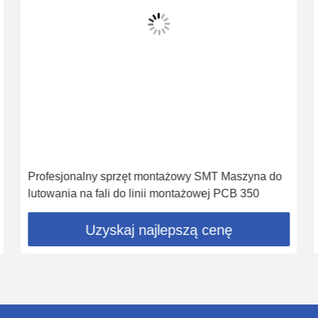
Automatyczny dozownik kleju w wielu kolorach,
zrobotyzowane systemy dozowania płynów
Uzyskaj najlepszą cenę