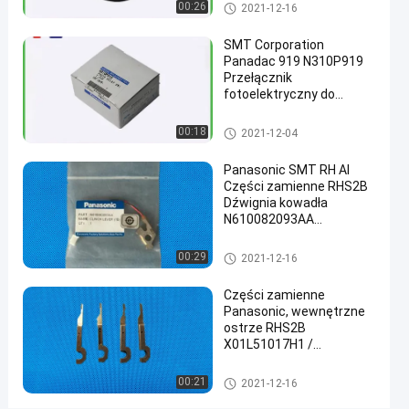
Wzmacniacz
Części zamienne AI
00:26
12-16
poglądy
2021-12-16
AI
Podział
SMT Corporation
#
Panadac 919 N310P919
ai
Przełącznik
części
fotoelektryczny do
#
części zamiennych z
automatyczną wkładką
Części zamienne AI
ai części
00:18
2021-12-04
samochodowe
#
Panasonic SMT RH AI
Części zamienne RHS2B
ai
Dźwignia kowadła
akcesoria
N610082093AA
1
X01L51007B
0
Części zamienne AI
00:29
2021-12-16
8
3
Części zamienne
8
Panasonic, wewnętrzne
1
ostrze RHS2B
X01L51017H1 /
8
N210056711AA
0
Części zamienne AI
6
00:21
2021-12-16
2