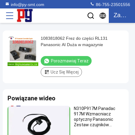
info@py-smt.com
86-755-23501556
Zacytować
1083818062 Frez do części RL131
1083818062
Panasonic AI Duża w magazynie
Frez
do
Porozmawiaj Teraz
części
Ucz Się Więcej
RL131
Panasonic
AI
Powiązane wideo
Duża
w
N310P917M Panadac
917M Wzmacniacz
magazynie
optyczny Panasonic
porozmawiaj
Zestaw czujników
Części
fotoelektrycznych
2021-
140
teraz
zamienne