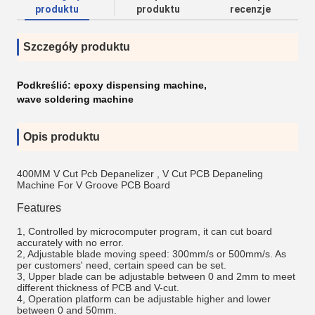
produktu
produktu
recenzje
Szczegóły produktu
Podkreślić:
epoxy dispensing machine
,
wave soldering machine
Opis produktu
400MM V Cut Pcb Depanelizer , V Cut PCB Depaneling
Machine For V Groove PCB Board
Features
1, Controlled by microcomputer program, it can cut board
accurately with no error.
2, Adjustable blade moving speed: 300mm/s or 500mm/s. As
per customers' need, certain speed can be set.
3, Upper blade can be adjustable between 0 and 2mm to meet
different thickness of PCB and V-cut.
4, Operation platform can be adjustable higher and lower
between 0 and 50mm.