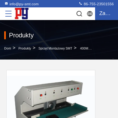
info@py-smt.com
86-755-23501556
Zacytować
Produkty
>
>
>
Dom
Produkty
Sprzęt Montażowy SMT
400MM V Cut Pcb Depanelizer , V Cut PCB Depaneling Machine For V Groove PCB Board