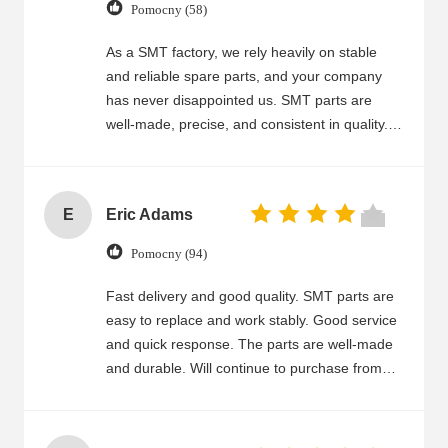
Pomocny (58)
As a SMT factory, we rely heavily on stable
and reliable spare parts, and your company
has never disappointed us. SMT parts are
well-made, precise, and consistent in quality.
Fast delivery and good packaging ensure we
can keep production running smoothly. Your
customer service is excellent—quick response,
E
Eric Adams
clear communication, and helpful technical
advice. Whenever we have questions or need
Pomocny (94)
urgent orders, you handle them efficiently. We
are very satisfied and will continue to purchase
Fast delivery and good quality. SMT parts are
from you.
easy to replace and work stably. Good service
and quick response. The parts are well-made
and durable. Will continue to purchase from
you.